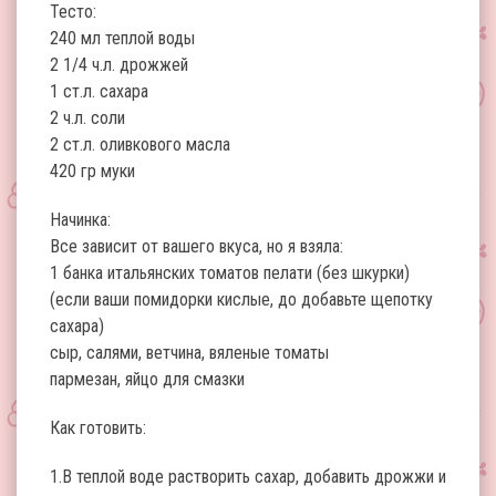
Тесто:
240 мл теплой воды
2 1/4 ч.л. дрожжей
1 ст.л. сахара
2 ч.л. соли
2 ст.л. оливкового масла
420 гр муки
Начинка:
Все зависит от вашего вкуса, но я взяла:
1 банка итальянских томатов пелати (без шкурки)
(если ваши помидорки кислые, до добавьте щепотку
сахара)
сыр, салями, ветчина, вяленые томаты
пармезан, яйцо для смазки
Как готовить:
1.В теплой воде растворить сахар, добавить дрожжи и