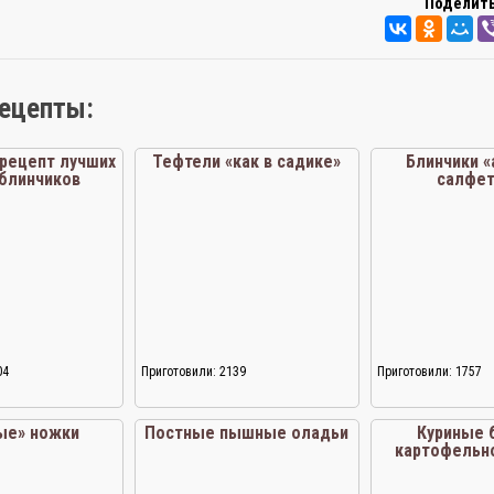
Поделить
рецепты:
рецепт лучших
Тефтели «как в садике»
Блинчики 
 блинчиков
салфет
04
Приготовили: 2139
Приготовили: 1757
ые» ножки
Постные пышные оладьи
Куриные 
картофельн