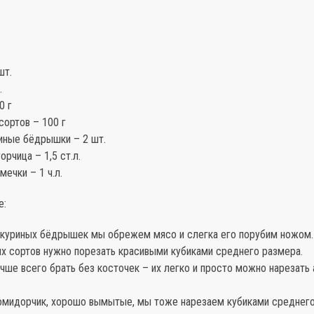
шт.
.
0 г
сортов – 100 г
иные бёдрышки – 2 шт.
орчица – 1,5 ст.л.
ечки – 1 ч.л.
е:
х куриных бёдрышек мы обрежем мясо и слегка его порубим ножом.
ых сортов нужно порезать красивыми кубиками среднего размера.
чше всего брать без косточек – их легко и просто можно нарезать
 помидорчик, хорошо вымытые, мы тоже нарезаем кубиками среднего