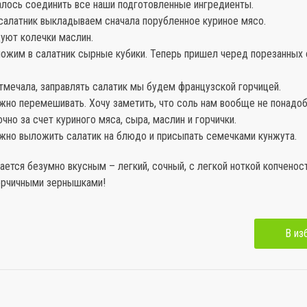
алось соединить все наши подготовленные ингредиенты.
 салатник выкладываем сначала порубленное куриное мясо.
дуют колечки маслин.
ыложим в салатник сырные кубики. Теперь пришел черед порезанных
отмечала, заправлять салатик мы будем французской горчицей.
жно перемешивать. Хочу заметить, что соль нам вообще не понадоб
чно за счет куриного мяса, сыра, маслин и горчички.
ожно выложить салатик на блюдо и присыпать семечками кунжута.
ается безумно вкусным – легкий, сочный, с легкой ноткой копченос
орчичными зернышками!
В из