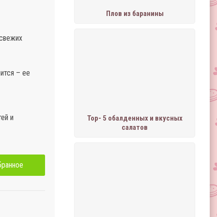
Плов из баранины
 свежих
ится – ее
тей и
Тор- 5 обалденных и вкусных
салатов
бранное