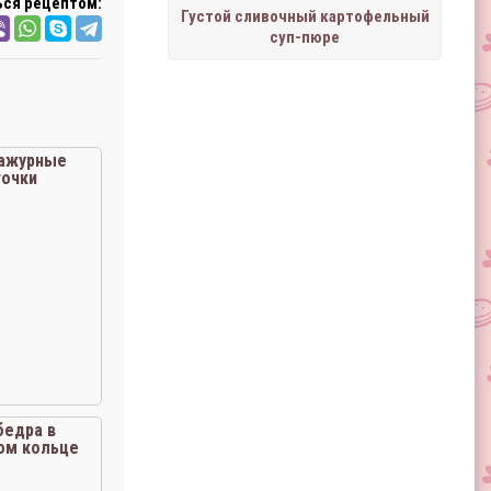
ся рецептом:
Густой сливочный картофельный
суп-пюре
«ажурные
очки
бедра в
ом кольце