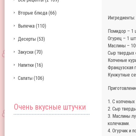
Вторые блюда
(66)
Ингредиенты:
Выпечка
(110)
Помидор – 1 
Огурец – 1 шт
Десерты
(53)
Маслины – 10
Закуски
(70)
Сыр твердых 
Копченые кур
Напитки
(16)
Французская г
Кунжутные сем
Салаты
(106)
Приготовлени
1. С копчены
Очень вкусные штучки
2. Сыр тверд
3. Маслины лу
колечками.
4. Огурчик и