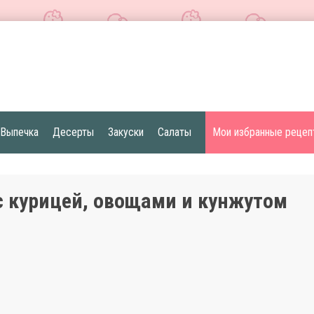
Выпечка
Десерты
Закуски
Салаты
Мои избранные рецеп
с курицей, овощами и кунжутом