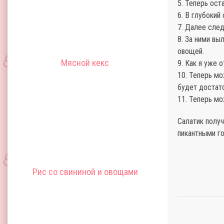
5. Теперь ост
6. В глубокий
7. Далее сле
8. За ними в
овощей.
Мясной кекс
9. Как я уже 
10. Теперь мо
будет достато
11. Теперь м
Салатик получ
пикантными г
Рис со свининой и овощами