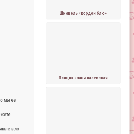
Шницель «кордон блю»
Пляцок «пани валевская
но мы еe
ожете
бавьте всю