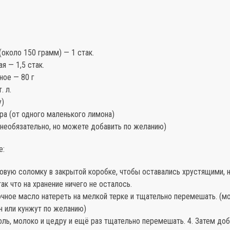
около 150 грамм) — 1 стак.
я — 1,5 стак.
ное — 80 г
. л.
у)
ра (от одного маленького лимона)
(необязательно, но можете добавить по желанию)
е:
товую соломку в закрытой коробке, чтобы оставались хрустящими, 
так что на хранение ничего не осталось.
очное масло натереть на мелкой терке и тщательно перемешать. (м
н или кунжут по желанию)
оль, молоко и цедру и ещё раз тщательно перемешать. 4. Затем до