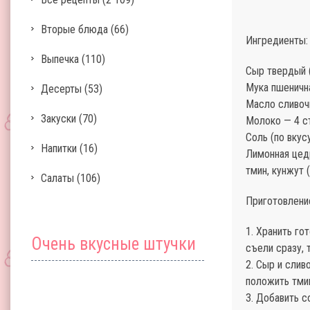
Вторые блюда
(66)
Ингредиенты:
Выпечка
(110)
Сыр твердый (
Мука пшенична
Десерты
(53)
Масло сливоч
Закуски
(70)
Молоко — 4 ст
Соль (по вкус
Напитки
(16)
Лимонная цед
тмин, кунжут 
Салаты
(106)
Приготовлени
1. Хранить го
Очень вкусные штучки
съели сразу, 
2. Сыр и слив
положить тми
3. Добавить с