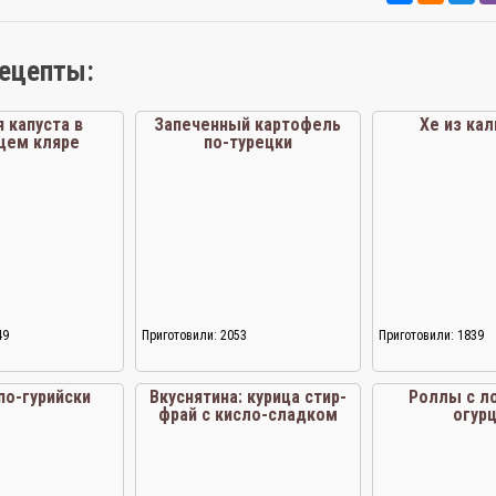
рецепты:
 капуста в
Запеченный картофель
Хе из ка
щем кляре
по-турецки
49
Приготовили: 2053
Приготовили: 1839
по-гурийски
Вкуснятина: курица стир-
Роллы с л
фрай с кисло-сладком
огур
соусе