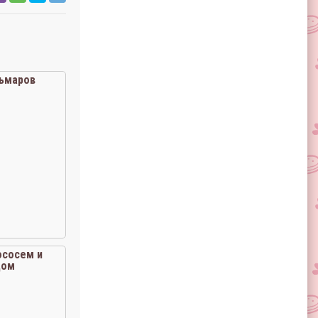
льмаров
ососем и
цом