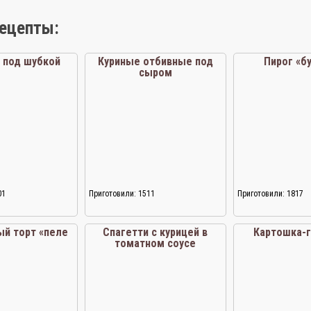
рецепты:
 под шубкой
Куриные отбивные под
Пирог «б
сыром
01
Приготовили: 1511
Приготовили: 1817
й торт «пеле
Спагетти с курицей в
Картошка-
томатном соусе