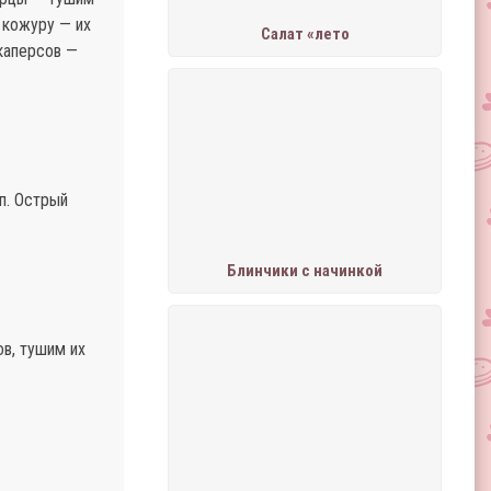
 кожуру — их
Салат «лето
каперсов —
п. Острый
Блинчики с начинкой
ов, тушим их