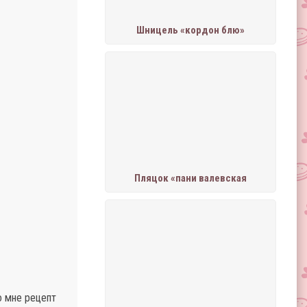
Шницель «кордон блю»
Пляцок «пани валевская
о мне рецепт