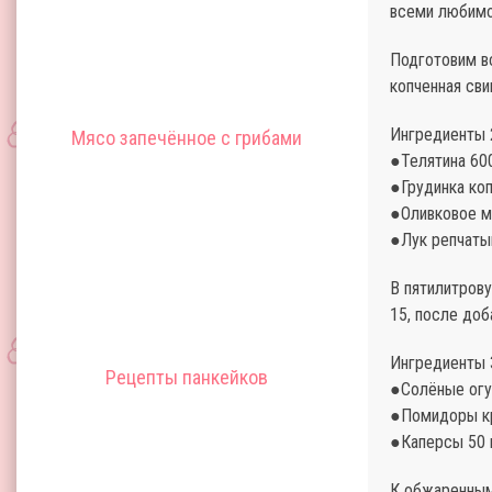
всеми любимо
Подготовим вс
копченная сви
Ингредиенты 2
Мясо запечённое с грибами
●Телятина 600
●Грудинка коп
●Оливковое м
●Лук репчатый
В пятилитров
15, после доб
Ингредиенты 3
Рецепты панкейков
●Солёные огу
●Помидоры кр
●Каперсы 50 
К обжаренным