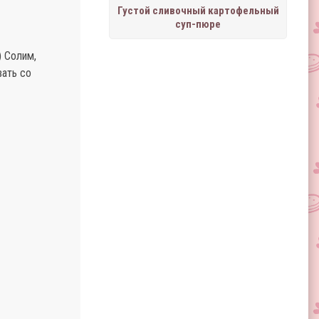
Густой сливочный картофельный
суп-пюре
) Солим,
вать со