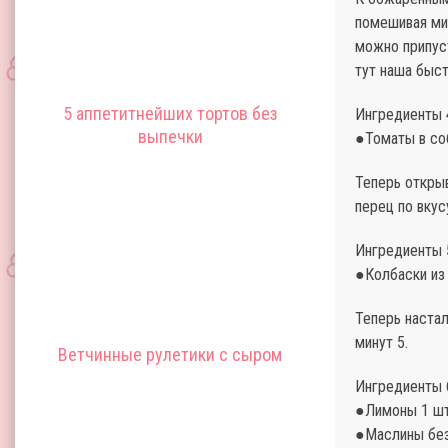
помешивая ми
можно припуст
тут наша быст
5 аппетитнейших тортов без
Ингредиенты 4
выпечки
●Томаты в со
Теперь откры
перец по вкус
Ингредиенты 5
●Колбаски из 
Теперь настал
минут 5.
Ветчинные рулетики с сыром
Ингредиенты 6
●Лимоны 1 шт
●Маслины без