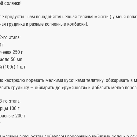
й солянки!
е продукты : нам понадобятся нежная телячья мякоть ( у меня лопат
ная грудинка и разные копченные колбаски).
-го этапа:
 г
чёная 250 г
асло 50 мл
 (100г) 1 шт.
ую кастрюлю порезать мелкими кусочками телятину, обжаривать в 
авить грудинку — обжарить до «румяности» и добавить мелко порез
-го этапа:
рцы 100 г
асные 200 г
г
 мясным вкусностям добавляем порезанные кубиками соленые ог