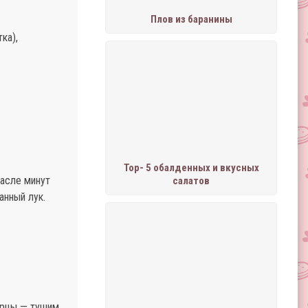
Плов из баранины
ка),
Тор- 5 обалденных и вкусных
масле минут
салатов
анный лук.
урцы — тушим