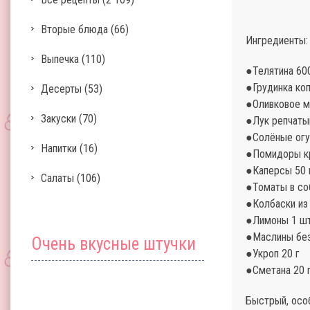
Вторые блюда
(66)
Ингредиенты:
Выпечка
(110)
●Телятина 600
●Грудинка коп
Десерты
(53)
●Оливковое м
Закуски
(70)
●Лук репчатый
●Солёные огу
Напитки
(16)
●Помидоры кр
●Каперсы 50 
Салаты
(106)
●Томаты в со
●Колбаски из 
●Лимоны 1 шт
●Маслины без
Очень вкусные штучки
●Укроп 20 г
●Сметана 20 
Быстрый, особ