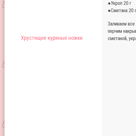
●Укроп 20 г
●Сметана 20 
Заливаем все 
перчим накры
Хрустящие куриные ножки
сметаной, укр