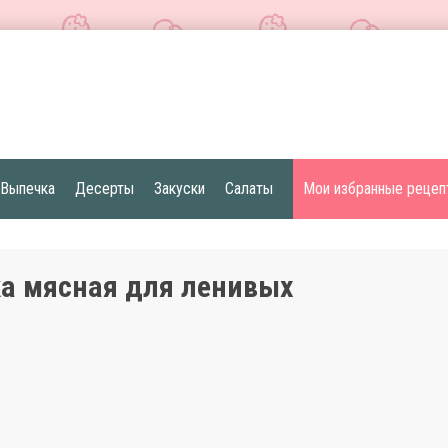
Выпечка
Десерты
Закуски
Салаты
Мои избранные рецеп
а мясная для ленивых