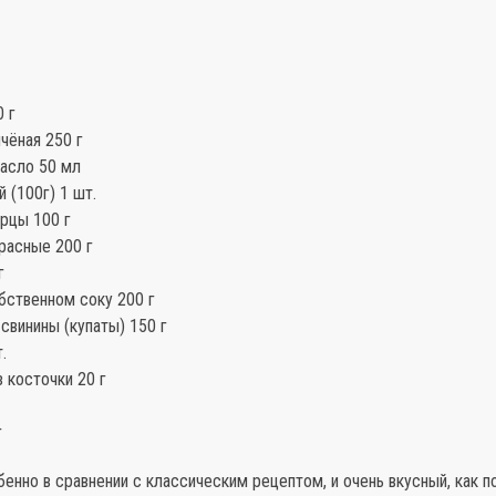
 г
чёная 250 г
асло 50 мл
 (100г) 1 шт.
рцы 100 г
асные 200 г
г
бственном соку 200 г
свинины (купаты) 150 г
.
 косточки 20 г
г
енно в сравнении с классическим рецептом, и очень вкусный, как п