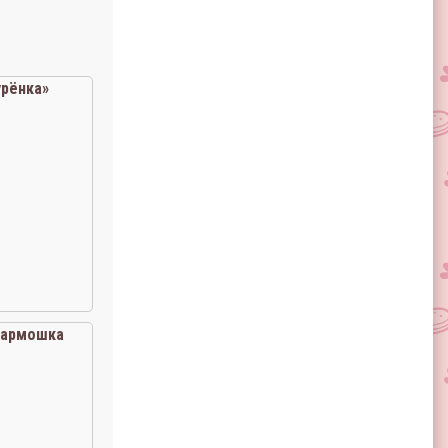
урёнка»
гармошка