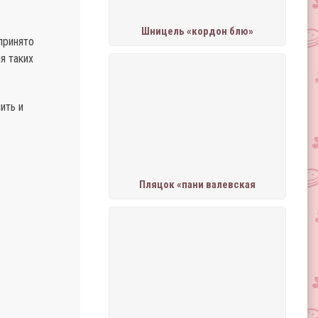
Шницель «кордон блю»
принято
я таких
ить и
Пляцок «пани валевская