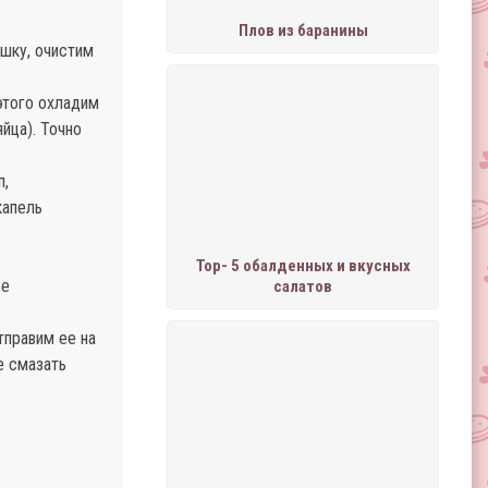
Плов из баранины
шку, очистим
этого охладим
яйца). Точно
п,
капель
Тор- 5 обалденных и вкусных
ее
салатов
тправим ее на
е смазать