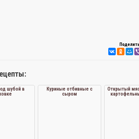
Поделить
рецепты:
под шубой в
Куриные отбивные с
Открытый мяс
ховке
сыром
картофельн