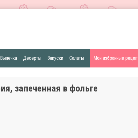
Выпечка
Десерты
Закуски
Салаты
Мои избранные рецеп
ия, запеченная в фольге