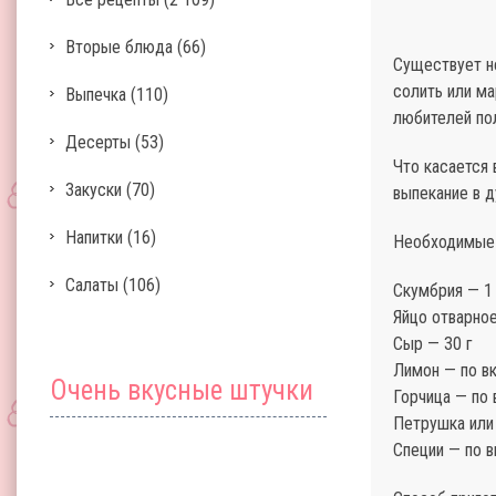
Вторые блюда
(66)
Существует не
солить или ма
Выпечка
(110)
любителей пол
Десерты
(53)
Что касается 
Закуски
(70)
выпекание в д
Напитки
(16)
Необходимые
Салаты
(106)
Скумбрия — 1
Яйцо отварное
Сыр — 30 г
Лимон — по в
Очень вкусные штучки
Горчица — по 
Петрушка или 
Специи — по в