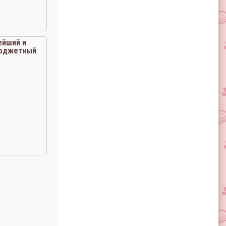
ейший и
юджетный
пирог