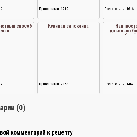
50
Приготовили: 1719
Приготовили: 1646
ыстрый способ
Куриная запеканка
Наипрост
епки
довольно б
рыбный 
17
Приготовили: 2178
Приготовили: 1467
арии (0)
свой комментарий к рецепту