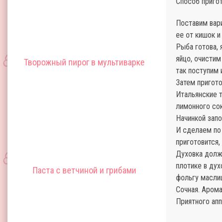
Способ пригот
Поставим вар
ее от кишок и
Рыба готова, 
яйцо, очистим
Творожный пирог в мультиварке
так поступим 
Затем пригото
Итальянские т
лимонного сок
Начинкой зап
И сделаем по
приготовится,
Духовка должн
плотике в дух
Паста с ветчиной и грибами
фольгу маслиц
Сочная. Арома
Приятного апп