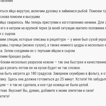
овления:
иться яйцо вкрутую, включим духовку и займемся рыбой. Помоем ту
 снова помоем и высушим.
яйцо сварилось. Мы теперь приступим к изготовлению начинки. Для 
 его и натрем на крупной терке (в моей ситуации хватило половинки 
и с сыром.
вим специи, которые описаны в рецептуре — у меня был сухой укро
равы, горчица (можно сухую), а также немного цедры и несколько 
а. Затем соединим их с тертыми яйцом и сыром.
олним брюшко рыбы.
 бокам несколько разрезов ножом — так она быстрее и качественн
 да и резать потом ее на куски будет не так сложно.
а быть нагрета до 180 градусов. Завернем скумбрию в фольгу, и о
овку. Здесь она должна готовиться до 25 минут. Кстати! Не забудьт
ем — я так не сделала, и кое-где кожица не была целой.
тная. Вкусная! Вы, думаю, добавите к моим эпитетам и свои!
етита!