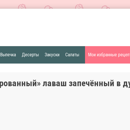
Выпечка
Десерты
Закуски
Салаты
Мои избранные рецеп
ованный» лаваш запечённый в д