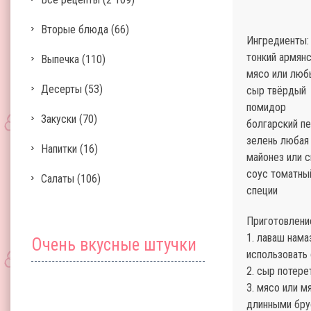
Вторые блюда
(66)
Ингредиенты:
тонкий армян
Выпечка
(110)
мясо или любы
Десерты
(53)
сыр твёрдый
помидор
Закуски
(70)
болгарский п
зелень любая 
Напитки
(16)
майонез или 
соус томатны
Салаты
(106)
специи
Приготовлени
1. лаваш нама
Очень вкусные штучки
использовать 
2. сыр потере
3. мясо или м
длинными бру