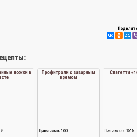
Поделить
рецепты:
риные ножки в
Профитроли с заварным
Спагетти «
есте
кремом
49
Приготовили: 1833
Приготовили: 1516