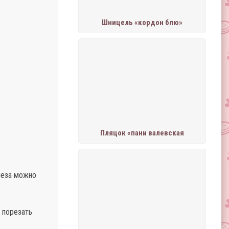
Шницель «кордон блю»
Пляцок «пани валевская
неза можно
 порезать