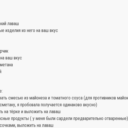
ский лаваш
е изделия из него на ваш вкус
ерчик
на ваш вкус
сметана
й
е:
зать смесью из майонеза и томатного соуса (для противников майо
сметану, я пробовала получается одинаково вкусно)
ть на тёрке и выложить на лаваш
ясные продукты ( у меня были сардели предварительно отваренные)
сочками, выложить на лаваш