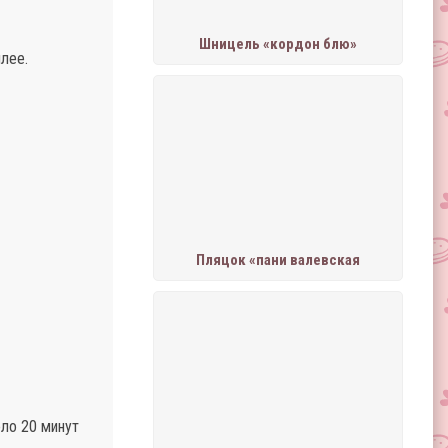
Шницель «кордон блю»
лее.
Пляцок «пани валевская
оло 20 минут