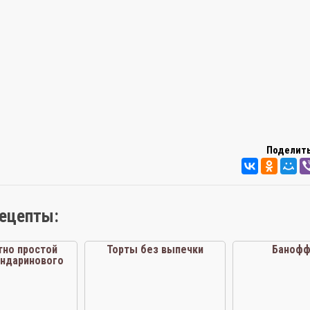
Поделить
рецепты:
тно простой
Торты без выпечки
Банофф
андаринового
оженого