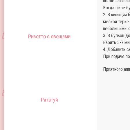
после закипан
Когда филе бу
2. В кипящий 
мелкой терке.
небольшими к
3. В бульон д
Ризотто с овощами
Варить 5-7 ми
4. Добавить с
При подаче п
Приятного апп
Рататуй