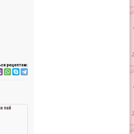
ся рецептом:
и пай