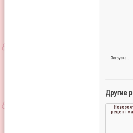
Загрузка...
Другие 
Невероя
рецепт м
мор