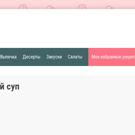
Выпечка
Десерты
Закуски
Салаты
Мои избранные рецеп
й суп