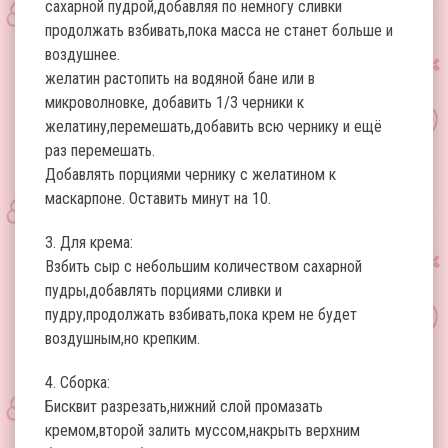
сахарной пудрой,добавляя по немногу сливки
продолжать взбивать,пока масса не станет больше и
воздушнее.
желатин растопить на водяной бане или в
микроволновке, добавить 1/3 черники к
желатину,перемешать,добавить всю чернику и ещё
раз перемешать.
Добавлять порциями чернику с желатином к
маскарпоне. Оставить минут на 10.
3. Для крема:
Взбить сыр с небольшим количеством сахарной
пудры,добавлять порциями сливки и
пудру,продолжать взбивать,пока крем не будет
воздушным,но крепким.
4. Сборка:
Бисквит разрезать,нижний слой промазать
кремом,второй залить муссом,накрыть верхним