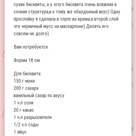
сухие бисквиты, а у этого бисквита очень влажная и
сочная структура,и к тому же обалденный вкус) Одну
прослойку я сделала в торте из крема,а второй слой
это черничный мусс на маскарпоне) Делать его
совсем не долго)
Вам потребуется:
Форма 18 см.
Для бисквита:
150 г муки
200 г сахара
ванильный сахар по вкусу
1 ч.л соли
20 г какао
1 ч.л разрыхлителя
1/2 ч.л соды
1 яйцо