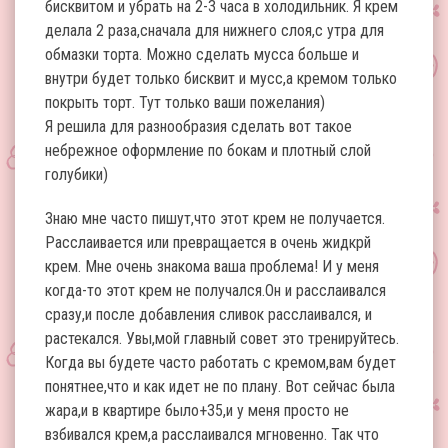
бисквитом и убрать на 2-3 часа в холодильник. Я крем
делала 2 раза,сначала для нижнего слоя,с утра для
обмазки торта. Можно сделать мусса больше и
внутри будет только бисквит и мусс,а кремом только
покрыть торт. Тут только ваши пожелания)
Я решила для разнообразия сделать вот такое
небрежное оформление по бокам и плотный слой
голубики)
Знаю мне часто пишут,что этот крем не получается.
Расслаивается или превращается в очень жидкрй
крем. Мне очень знакома ваша проблема! И у меня
когда-то этот крем не получался.Он и расслаивался
сразу,и после добавления сливок расслаивался, и
растекался. Увы,мой главный совет это тренируйтесь.
Когда вы будете часто работать с кремом,вам будет
понятнее,что и как идет не по плану. Вот сейчас была
жара,и в квартире было+35,и у меня просто не
взбивался крем,а расслаивался мгновенно. Так что