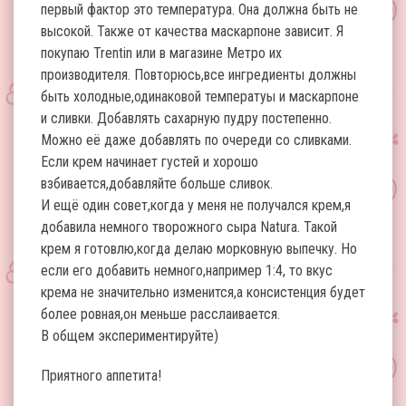
первый фактор это температура. Она должна быть не
высокой. Также от качества маскарпоне зависит. Я
покупаю Trentin или в магазине Метро их
производителя. Повторюсь,все ингредиенты должны
быть холодные,одинаковой температуы и маскарпоне
и сливки. Добавлять сахарную пудру постепенно.
Можно её даже добавлять по очереди со сливками.
Если крем начинает густей и хорошо
взбивается,добавляйте больше сливок.
И ещё один совет,когда у меня не получался крем,я
добавила немного творожного сыра Natura. Такой
крем я готовлю,когда делаю морковную выпечку. Но
если его добавить немного,например 1:4, то вкус
крема не значительно изменится,а консистенция будет
более ровная,он меньше расслаивается.
В общем экспериментируйте)
Приятного аппетита!