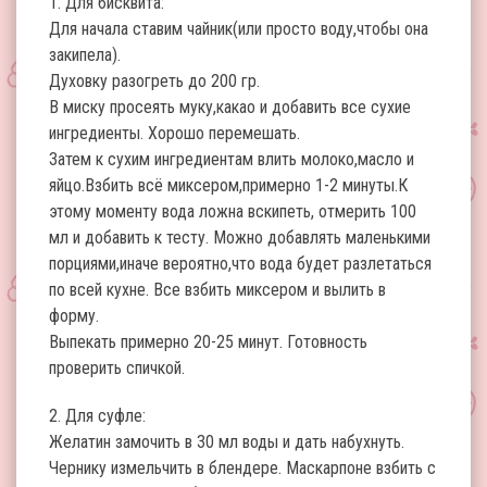
1. Для бисквита:
Для начала ставим чайник(или просто воду,чтобы она
закипела).
Духовку разогреть до 200 гр.
В миску просеять муку,какао и добавить все сухие
ингредиенты. Хорошо перемешать.
Затем к сухим ингредиентам влить молоко,масло и
яйцо.Взбить всё миксером,примерно 1-2 минуты.К
этому моменту вода ложна вскипеть, отмерить 100
мл и добавить к тесту. Можно добавлять маленькими
порциями,иначе вероятно,что вода будет разлетаться
по всей кухне. Все взбить миксером и вылить в
форму.
Выпекать примерно 20-25 минут. Готовность
проверить спичкой.
2. Для суфле:
Желатин замочить в 30 мл воды и дать набухнуть.
Чернику измельчить в блендере. Маскарпоне взбить с