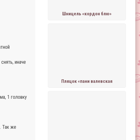
Шницель «кордон блю»
атной
снять, иначе
Пляцок «пани валевская
ма, 1 головку
. Так же