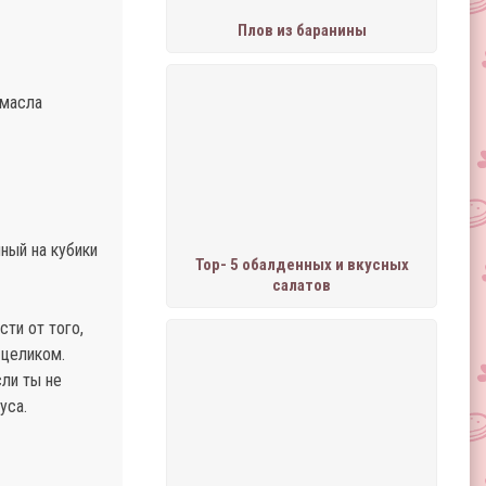
Плов из баранины
 масла
ный на кубики
Тор- 5 обалденных и вкусных
салатов
ти от того,
 целиком.
сли ты не
уса.