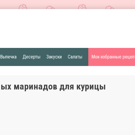
Выпечка
Десерты
Закуски
Салаты
Мои избранные рецеп
ных маринадов для курицы