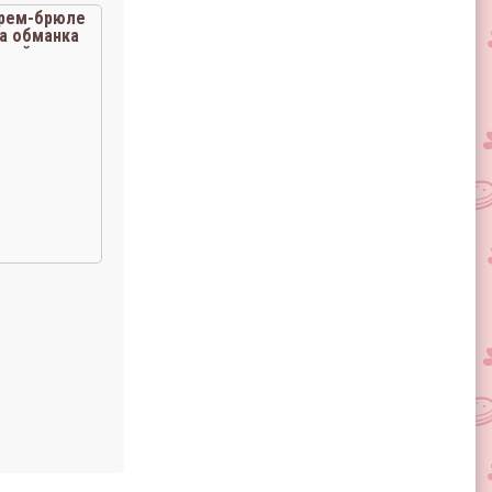
рем-брюле
а обманка
етей