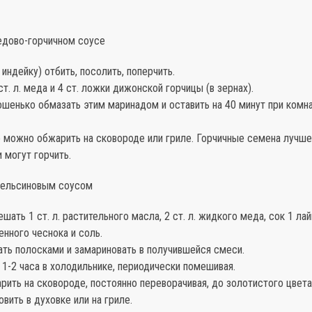
медово-горчичном соусе
 индейку) отбить, посолить, поперчить.
ст. л. меда и 4 ст. ложки дижонской горчицы (в зернах).
ошенько обмазать этим маринадом и оставить на 40 минут при комн
 можно обжарить на сковороде или гриле. Горчичные семена лучше 
и могут горчить.
апельсиновым соусом
ешать 1 ст. л. растительного масла, 2 ст. л. жидкого меда, сок 1 лай
нного чеснока и соль.
ать полосками и замариновать в получившейся смеси.
а 1-2 часа в холодильнике, периодически помешивая.
рить на сковороде, постоянно переворачивая, до золотистого цвета
вить в духовке или на гриле.