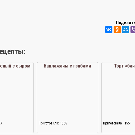
Поделить
рецепты:
реный с сыром
Баклажаны с грибами
Торт «ба
27
Приготовили: 1565
Приготовили: 1551