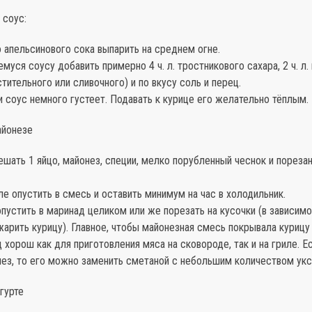
 соус:
о апельсинового сока выпарить на среднем огне.
емуся соусу добавить примерно 4 ч. л. тростникового сахара, 2 ч. л.
тительного или сливочного) и по вкусу соль и перец.
 соус немного густеет. Подавать к курице его желательно тёплым.
айонезе
ешать 1 яйцо, майонез, специи, мелко порубленный чеснок и порезан
ле опустить в смесь и оставить минимум на час в холодильник.
устить в маринад целиком или же порезать на кусочки (в зависимос
жарить курицу). Главное, чтобы майонезная смесь покрывала курицу
 хорош как для приготовления мяса на сковороде, так и на гриле. Е
ез, то его можно заменить сметаной с небольшим количеством укс
огурте