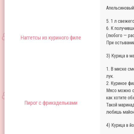
Апельсиновый
5. 1 л свежег
6. К получивш
(любого — рас
Наггетсы из куриного филе
При остывании
3) Курица в м
1. В миске см
лук.
2. Куриное фи
Мясо можно оп
как хотите об
Пирог с фрикадельками
Такой маринад
любишь майон
4) Курица в й