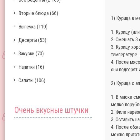
Вторые блюда
(66)
1) Курица в 
Выпечка
(110)
1. Курицу (или
2. Смешать 3 
Десерты
(53)
3. Курицу хор
Закуски
(70)
температуре.
4. После мясо
Напитки
(16)
они подгорят 
Салаты
(106)
2) Курица с 
1. В миске см
мелко порубле
Очень вкусные штучки
2. Филе нарез
3. Оставить н
4. После обжа
можно пригото