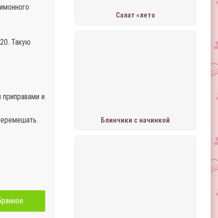
лимонного
Салат «лето
-20. Такую
 приправами и
 перемешать.
Блинчики с начинкой
бранное