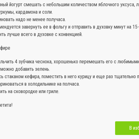
чный йогурт смешать с небольшим количеством яблочного уксуса, 
куркумы, кардамона и соли.
иновать надо не менее получаса.
мендуется завернуть ее в фольгу и отправить в духовку минут на 15
ить лучше всего в духовке с конвекцией.
ефире
ельчить 4 зубчика чеснока, хорошенько перемешать его с любимыми
 можно добавить зелень.
сь стаканом кефира, поместить в него курицу и еще раз тщательно
ариноваться в холодильнике на полчаса.
вить на сковородке или гриле.
етита!
В из