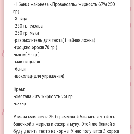
-1 банка майонеза «Провансаль» жирность 67%(250
гр)
-3 яйца
-250 гр. сахара
-250 гр. муки
-разрыхлитель для теста(1 чайная ложка)
-грецкие орехи(70 гр.)
-изюм(70 гр.)
-мак пищевой
-банан
-шоколад(для украшения)
Крем:
-сметана 30% жирность 250гр.
-сахар
У меня майонез в 250-граммовой баночке и этой же
баночкой я мерила и сахар и муку. Этой же банкой я
буду делить тесто на коржи. У нас получится 3 коржа