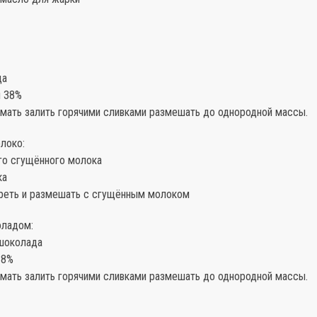
да
и 38%
мать залить горячими сливками размешать до однородной массы.
локо:
ого сгущённого молока
ка
реть и размешать с сгущённым молоком
оладом:
 шоколада
38%
мать залить горячими сливками размешать до однородной массы.