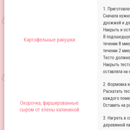
1. Приготовле
Сначала нужно
дрожжей и доб
Накрыть и ост
В подошедшую
Картофельные ракушки
течении 8 мин
течении 2 мин
Тесто должно
Накрыть тесто
оставляла на 
2. Формовка и
Раскатать те
каждого поме
Окорочка, фаршированные
Оставить на р
сыром от елены калининой
3. Нагреть в 
деревянной па