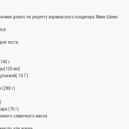
ончики донатс по рецепту израильского кондитера Мики Шемо.
тся:
для теста:
 140 г
ды(120 мл)
дрожжей( 10 Г)
 (280 г)
)
ара (70 г)
енного сливочного масла
 масло для жарки