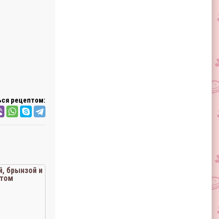
ся рецептом:
й, брынзой и
том