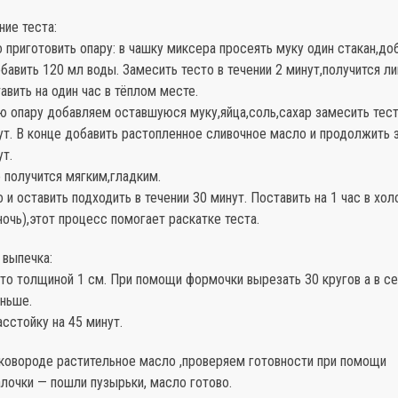
ние теста:
 приготовить опару: в чашку миксера просеять муку один стакан,доб
авить 120 мл воды. Замесить тесто в течении 2 минут,получится ли
авить на один час в тёплом месте.
 опару добавляем оставшуюся муку,яйца,соль,сахар замесить тест
ут. В конце добавить растопленное сливочное масло и продолжить 
ут.
 получится мягким,гладким.
 и оставить подходить в течении 30 минут. Поставить на 1 час в хол
ночь),этот процесс помогает раскатке теста.
 выпечка:
сто толщиной 1 см. При помощи формочки вырезать 30 кругов а в с
ньше.
асстойку на 45 минут.
сковороде растительное масло ,проверяем готовности при помощи
лочки — пошли пузырьки, масло готово.