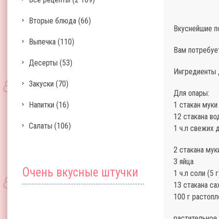
Вторые блюда
(66)
Вкуснейшие п
Выпечка
(110)
Вам потребуе
Десерты
(53)
Ингредиенты 
Закуски
(70)
Для опары:
Напитки
(16)
1 стакан муки
12 стакана во
Салаты
(106)
1 ч.л свежих 
2 стакана муки
3 яйца
Очень вкусные штучки
1 ч.л соли (5 г
13 стакана сах
100 г растопл
растительное