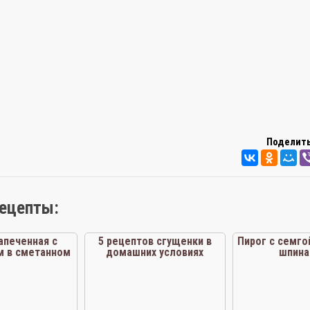
Поделить
рецепты:
апеченная с
5 рецептов сгущенки в
Пирог с семго
м в сметанном
домашних условиях
шпина
оусе