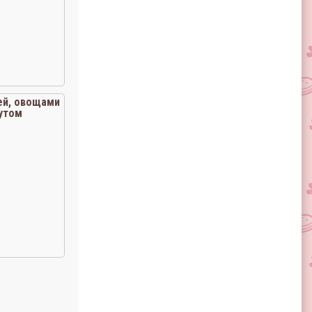
ей, овощами
утом