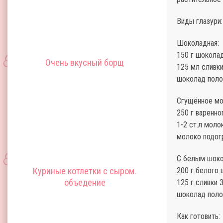
Виды глазури:
Шоколадная:
150 г шокола
Очень вкусный борщ
125 мл сливк
шоколад поло
Сгущённое мо
250 г варенн
1-2 ст.л моло
молоко подог
С белым шок
Куриные котлетки с сыром.
200 г белого
объедение
125 г сливки 
шоколад поло
Как готовить: