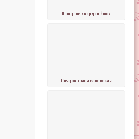
Шницель «кордон блю»
Пляцок «пани валевская