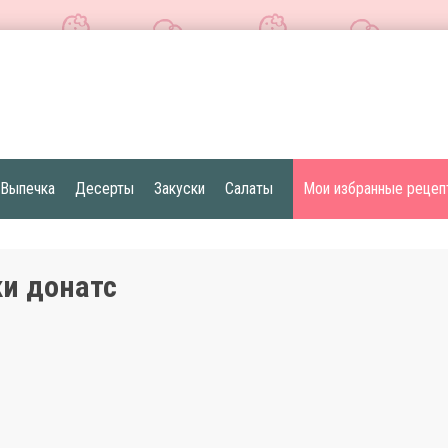
Выпечка
Десерты
Закуски
Салаты
Мои избранные рецеп
и донатс