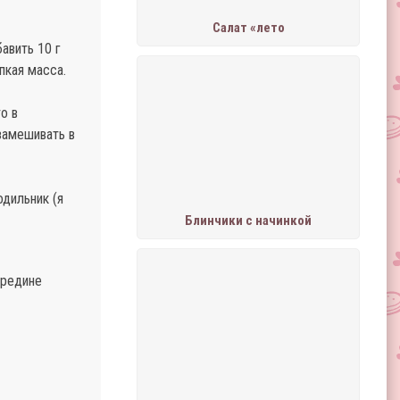
Салат «лето
авить 10 г
пкая масса.
о в
замешивать в
одильник (я
Блинчики с начинкой
ередине