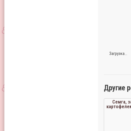
Загрузка...
Другие 
Семга, з
картофеле
с