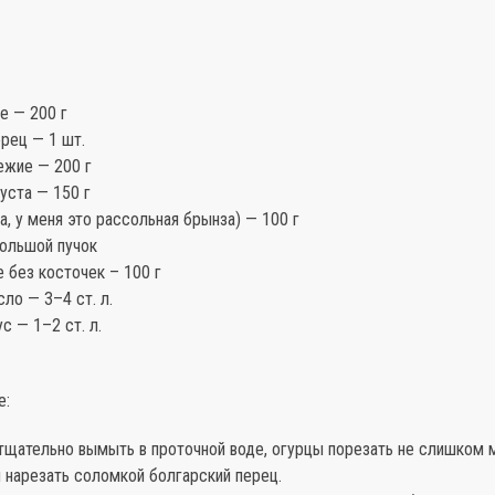
е — 200 г
рец — 1 шт.
жие — 200 г
уста — 150 г
а, у меня это рассольная брынза) — 100 г
большой пучок
 без косточек – 100 г
ло — 3–4 ст. л.
с — 1–2 ст. л.
е:
тщательно вымыть в проточной воде, огурцы порезать не слишком 
и нарезать соломкой болгарский перец.