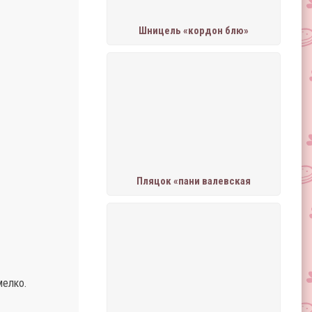
Шницель «кордон блю»
Пляцок «пани валевская
мелко.