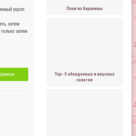
Плов из баранины
енный укроп.
ать, затем
 только затем
бранное
Тор- 5 обалденных и вкусных
салатов