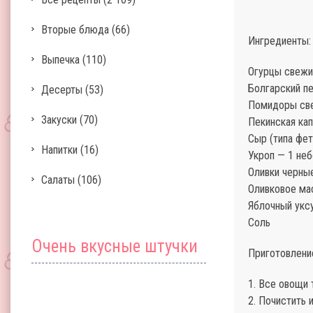
Вторые блюда
(66)
Ингредиенты:
Выпечка
(110)
Огурцы свежи
Болгарский пе
Десерты
(53)
Помидоры све
Закуски
(70)
Пекинская кап
Сыр (типа фет
Напитки
(16)
Укроп — 1 не
Оливки черные
Салаты
(106)
Оливковое мас
Яблочный уксу
Соль
Очень вкусные штучки
Приготовлени
1. Все овощи 
2. Почистить 