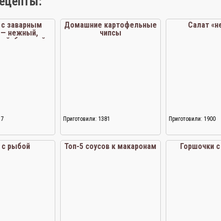
рецепты:
 с заварным
Домашние картофельные
Салат «н
 — нежный,
чипсы
ный, большой
17
Приготовили: 1381
Приготовили: 1900
 с рыбой
Топ-5 соусов к макаронам
Горшочки с