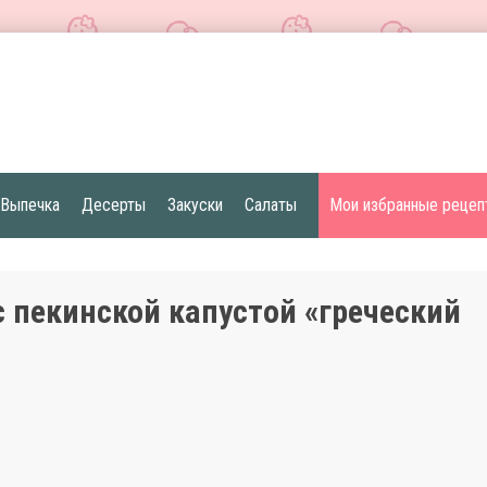
Выпечка
Десерты
Закуски
Салаты
Мои избранные рецеп
с пекинской капустой «греческий