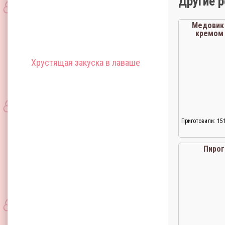
Другие 
Медовик
кремом
пропитан
Хрустящая закуска в лаваше
Приготовили: 15
Пирог