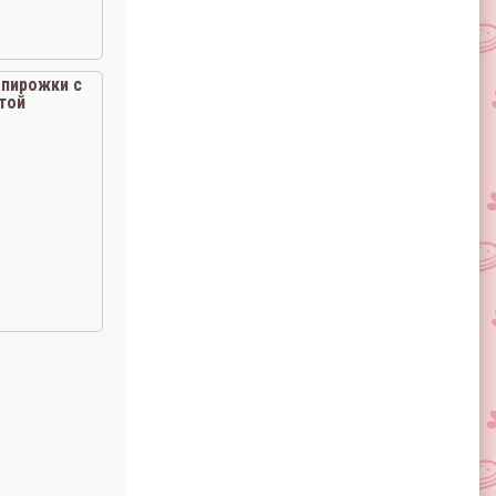
пирожки с
той