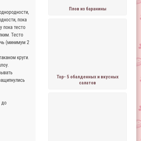
Плов из баранины
однородности,
дности, пока
у пока тесто
пким. Тесто
очь (минимум 2
таканом круги.
лоу.
зывать
Тор- 5 обалденных и вкусных
 защипнулись
салатов
 до