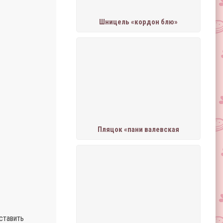
Шницель «кордон блю»
Пляцок «пани валевская
ставить