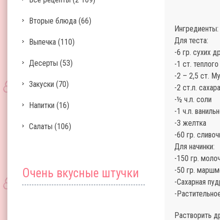
Вторые блюда
(66)
Ингредиенты:
Для теста:
Выпечка
(110)
-6 гр. сухих 
Десерты
(53)
-1 ст. теплог
-2 – 2,5 ст. М
Закуски
(70)
-2 ст.л. сахар
-½ ч.л. соли
Напитки
(16)
-1 ч.л. ваниль
-3 желтка
Салаты
(106)
-60 гр. сливо
Для начинки:
-150 гр. моло
-50 гр. марш
Очень вкусные штучки
-Сахарная пуд
-Растительно
Растворить др