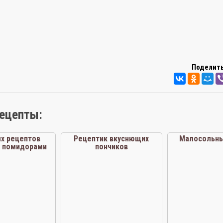
Поделить
рецепты:
ых рецептов
Рецептик вкуснющих
Малосольны
с помидорами
пончиков