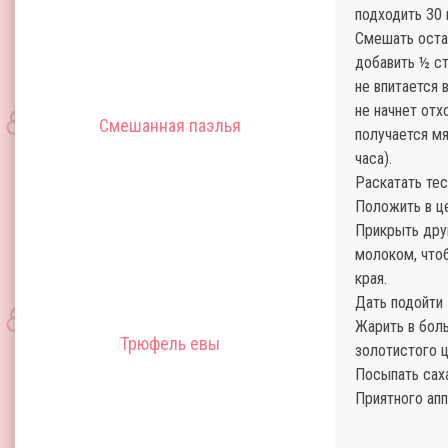
подходить 30 
Смешать остал
добавить ½ ст
не впитается 
не начнет отх
Смешанная паэлья
получается мя
часа).
Раскатать тес
Положить в ц
Прикрыть дру
молоком, чтоб
края.
Дать подойти 
Жарить в бол
Трюфель евы
золотистого ц
Посыпать саха
Приятного апп