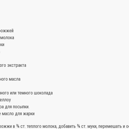
дрожжей
о молока
уки
а
ного экстракта
чного масла
чного или темного шоколада
меллоу
ра для посыпки.
е масло для жарки
ожжи в ¾ ст. теплого молока, добавить ¾ ст. муки, перемешать и о