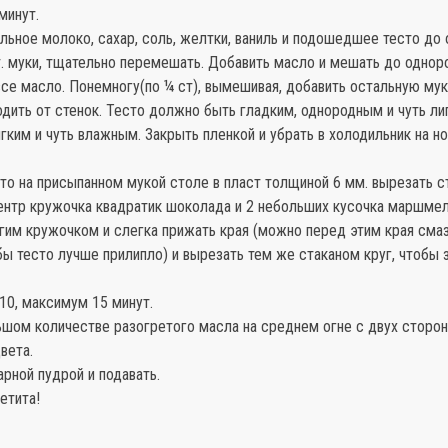
минут.
ьное молоко, сахар, соль, желтки, ваниль и подошедшее тесто до 
. муки, тщательно перемешать. Добавить масло и мешать до одноро
все масло. Понемногу(по ¼ ст), вымешивая, добавить остальную мук
одить от стенок. Тесто должно быть гладким, однородным и чуть ли
гким и чуть влажным. Закрыть пленкой и убрать в холодильник на н
то на присыпанном мукой столе в пласт толщиной 6 мм. вырезать с
ентр кружочка квадратик шоколада и 2 небольших кусочка маршмел
гим кружочком и слегка прижать края (можно перед этим края сма
ы тесто лучше прилипло) и вырезать тем же стаканом круг, чтобы
10, максимум 15 минут.
ьшом количестве разогретого масла на среднем огне с двух сторон
вета.
рной пудрой и подавать.
етита!