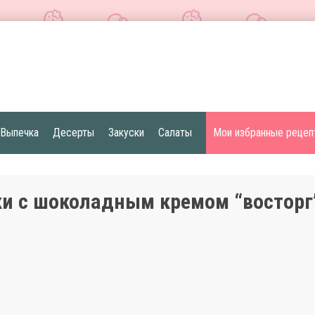
Выпечка
Десерты
Закуски
Салаты
Мои избранные рецеп
и с шоколадным кремом “восторг