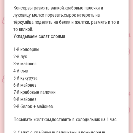
Консервы размять вилкой.крабовые палочки и
луковицу мелко порезать,сырок натереть на
тёрку,яйца поделить на белки и желтки, размять и то и
то вилкой.
Укладываем салат слоями
1-й консервы
2-й лук
3-й майонез
4-й сыр
5-й кукуруза
6-й майонез
7-й крабовые палочки
8-й майонез
9-й белок + майонез.
Посыпать желтком,поставить в холодильник на 1 час.
3. Салат с крабовыми палочками и помидорами