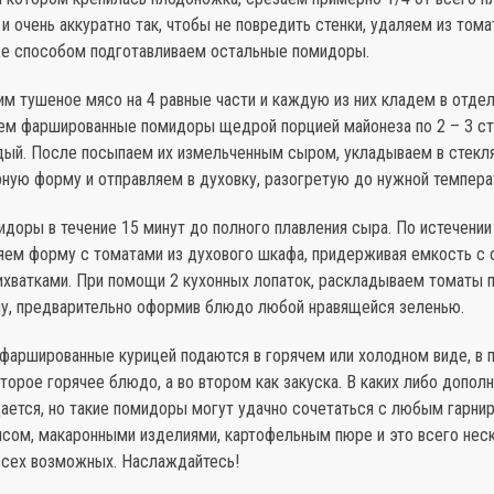
и очень аккуратно так, чтобы не повредить стенки, удаляем из том
же способом подготавливаем остальные помидоры.
им тушеное мясо на 4 равные части и каждую из них кладем в отде
ем фаршированные помидоры щедрой порцией майонеза по 2 – 3 с
дый. После посыпаем их измельченным сыром, укладываем в стекл
рную форму и отправляем в духовку, разогретую до нужной темпера
доры в течение 15 минут до полного плавления сыра. По истечении
яем форму с томатами из духового шкафа, придерживая емкость с 
ихватками. При помощи 2 кухонных лопаток, раскладываем томаты п
лу, предварительно оформив блюдо любой нравящейся зеленью.
 фаршированные курицей подаются в горячем или холодном виде, в 
второе горячее блюдо, а во втором как закуска. В каких либо допол
ается, но такие помидоры могут удачно сочетаться с любым гарнир
исом, макаронными изделиями, картофельным пюре и это всего нес
 всех возможных. Наслаждайтесь!