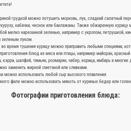
етита!
риной грудкой можно потушить морковь, лук, сладкий салатный пер
курузу, кабачки, чеснок или баклажаны. Также обжаренную курицу
ой мелко нарезанной зеленью, например с укропом, петрушкой, кин
и зеленым луком.
 во время тушения курицу можно приправить любыми специями, ко
приготовления блюд из мяса или птицы, например майоран, красны
а, кэрри, шалфей, тимьян, розмарин, чабер, корица, имбирь и многие 
жно заменить жирной сметаной или сливками.
ки можно использовать любой сыр высокого плавления.
ного филе можно использовать мякоть от куриных бедер или голен
Фотографии приготовления блюда: