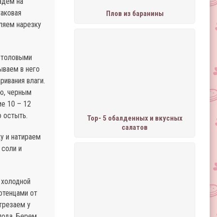
адем на
таковая
Плов из баранины
ляем нарезку
 столовыми
ываем в него
ривания влаги.
ью, черным
е 10 – 12
о остыть.
Тор- 5 обалденных и вкусных
салатов
у и натираем
 соли и
 холодной
отенцами от
трезаем у
лода. Берем