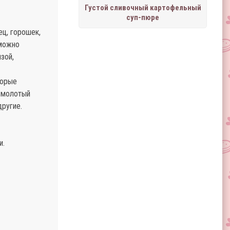
Густой сливочный картофельный
суп-пюре
ец, горошек,
 можно
зой,
торые
й молотый
другие.
и.