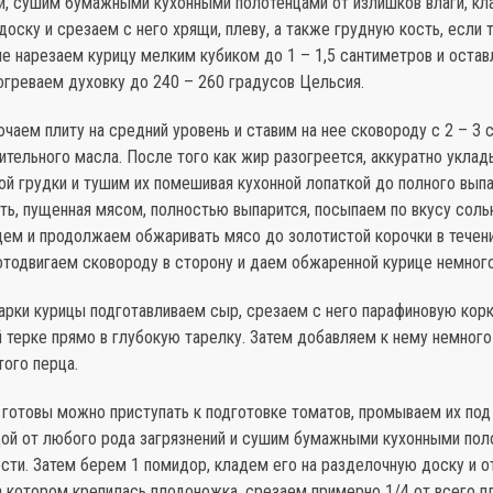
ви, сушим бумажными кухонными полотенцами от излишков влаги, кл
оску и срезаем с него хрящи, плеву, а также грудную кость, если 
е нарезаем курицу мелким кубиком до 1 – 1,5 сантиметров и остав
огреваем духовку до 240 – 260 градусов Цельсия.
ючаем плиту на средний уровень и ставим на нее сковороду с 2 – 3
тельного масла. После того как жир разогреется, аккуратно уклад
ой грудки и тушим их помешивая кухонной лопаткой до полного выпа
ть, пущенная мясом, полностью выпарится, посыпаем по вкусу сол
ем и продолжаем обжаривать мясо до золотистой корочки в течени
отодвигаем сковороду в сторону и даем обжаренной курице немног
арки курицы подготавливаем сыр, срезаем с него парафиновую корк
й терке прямо в глубокую тарелку. Затем добавляем к нему немного
ого перца.
 готовы можно приступать к подготовке томатов, промываем их под
дой от любого рода загрязнений и сушим бумажными кухонными пол
сти. Затем берем 1 помидор, кладем его на разделочную доску и о
а котором крепилась плодоножка, срезаем примерно 1/4 от всего п