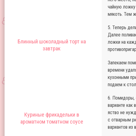
чайную ложку 
мякоть. Тем 
5. Теперь дел
Далее полива
Блинный шоколадный торт на
ложки на каж
завтрак
противоприга
Запекаем поми
времени удал
кухонными пр
подаем к сто
6. Помидоры,
варианте как 
яство не нужд
Куриные фрикадельки в
с отварным р
ароматном томатном соусе
вариантов из