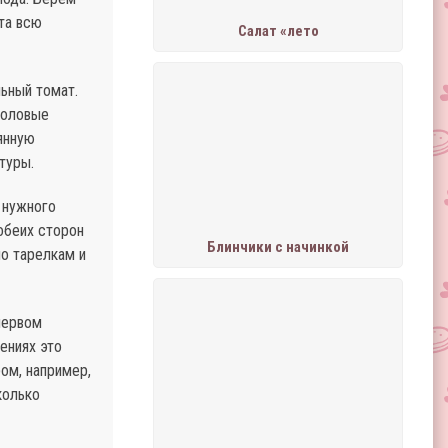
ата всю
Салат «лето
льный томат.
толовые
янную
туры.
 нужного
обеих сторон
Блинчики с начинкой
о тарелкам и
первом
нениях это
ом, например,
колько