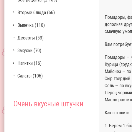
Вторые блюда
(66)
Помидоры, фа
дополняя друг
Выпечка
(110)
смачную умоп
Десерты
(53)
Вам потребуе
Закуски
(70)
Помидоры — 4
Напитки
(16)
Курица (грудк
Майонез — по
Салаты
(106)
Сыр твердый 
Соль — по вку
Перец черный
Масло растит
Очень вкусные штучки
Как готовить:
1. Берем 1 б