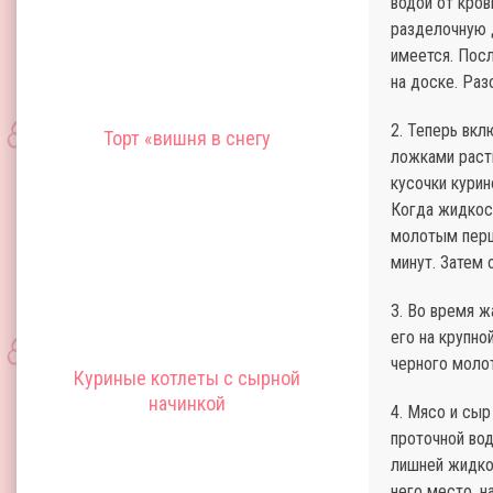
водой от кро
разделочную д
имеется. Посл
на доске. Раз
2. Теперь вкл
Торт «вишня в снегу
ложками расти
кусочки курин
Когда жидкос
молотым перц
минут. Затем 
3. Во время ж
его на крупно
черного молот
Куриные котлеты с сырной
начинкой
4. Мясо и сыр
проточной во
лишней жидко
него место, н