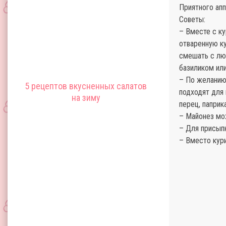
Приятного апп
Советы:
– Вместе с ку
отваренную ку
смешать с люб
базиликом ил
– По желанию
5 рецептов вкусненных салатов
подходят для 
на зиму
перец, паприк
– Майонез мо
– Для присып
– Вместо кури