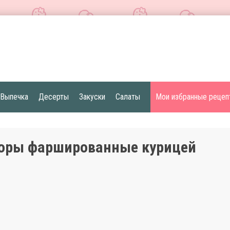
Выпечка
Десерты
Закуски
Салаты
Мои избранные рецеп
оры фаршированные курицей