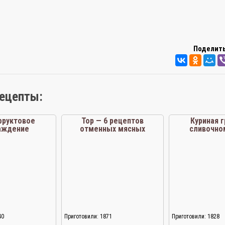
Поделить
рецепты:
фруктовое
Тор — 6 рецептов
Куриная г
аждение
отменных мясных
сливочно
солянок
40
Приготовили: 1871
Приготовили: 1828