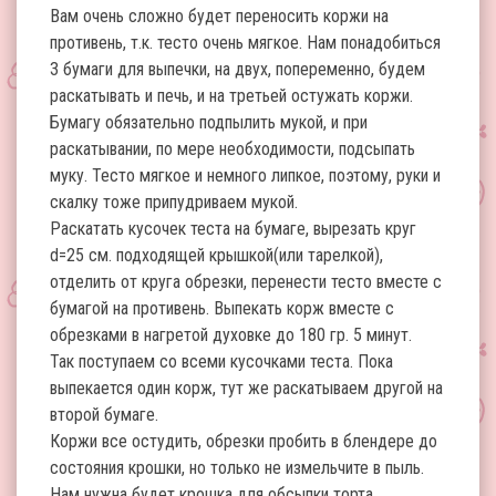
Вам очень сложно будет переносить коржи на
противень, т.к. тесто очень мягкое. Нам понадобиться
3 бумаги для выпечки, на двух, попеременно, будем
раскатывать и печь, и на третьей остужать коржи.
Бумагу обязательно подпылить мукой, и при
раскатывании, по мере необходимости, подсыпать
муку. Тесто мягкое и немного липкое, поэтому, руки и
скалку тоже припудриваем мукой.
Раскатать кусочек теста на бумаге, вырезать круг
d=25 см. подходящей крышкой(или тарелкой),
отделить от круга обрезки, перенести тесто вместе с
бумагой на противень. Выпекать корж вместе с
обрезками в нагретой духовке до 180 гр. 5 минут.
Так поступаем со всеми кусочками теста. Пока
выпекается один корж, тут же раскатываем другой на
второй бумаге.
Коржи все остудить, обрезки пробить в блендере до
состояния крошки, но только не измельчите в пыль.
Нам нужна будет крошка для обсыпки торта.