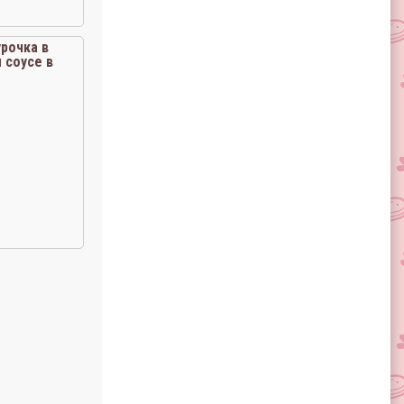
рочка в
 соусе в
варке