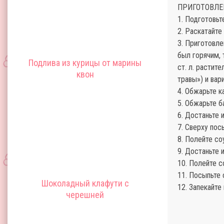
ПРИГОТОВЛЕ
1. Подготовьт
2. Раскатайте
3. Приготовле
был горячим, 
Подлива из курицы от марины
ст. л. растите
квон
травы») и вар
4. Обжарьте к
5. Обжарьте б
6. Достаньте 
7. Сверху пос
8. Полейте со
9. Достаньте 
10. Полейте с
11. Посыпьте
Шоколадный клафути с
12. Запекайте
черешней