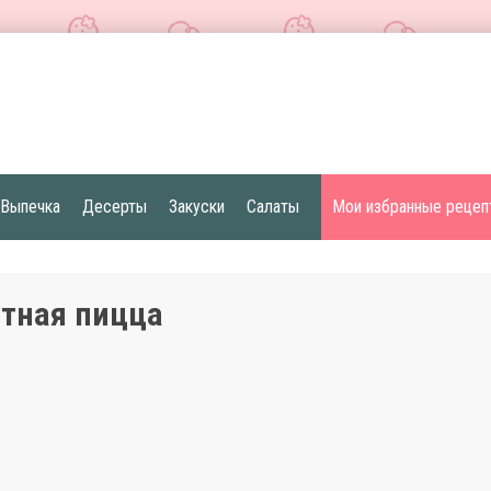
Выпечка
Десерты
Закуски
Салаты
Мои избранные рецеп
тная пицца