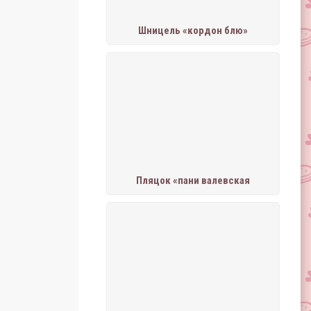
Шницель «кордон блю»
Пляцок «пани валевская