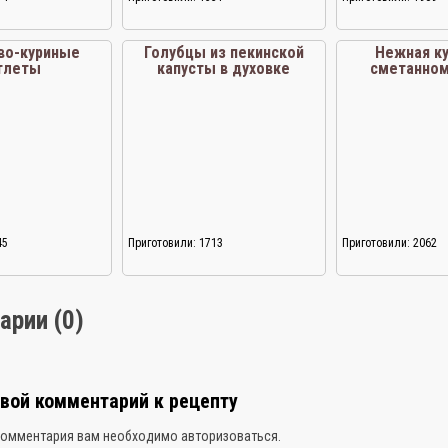
во-куриные
Голубцы из пекинской
Нежная ку
тлеты
капусты в духовке
сметанном
мульти
45
Приготовили: 1713
Приготовили: 2062
арии (0)
свой комментарий к рецепту
комментария вам необходимо
авторизоваться
.