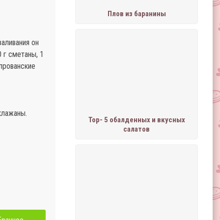
Плов из баранины
заливания он
 г сметаны, 1
«прованские
клажаны.
Тор- 5 обалденных и вкусных
салатов