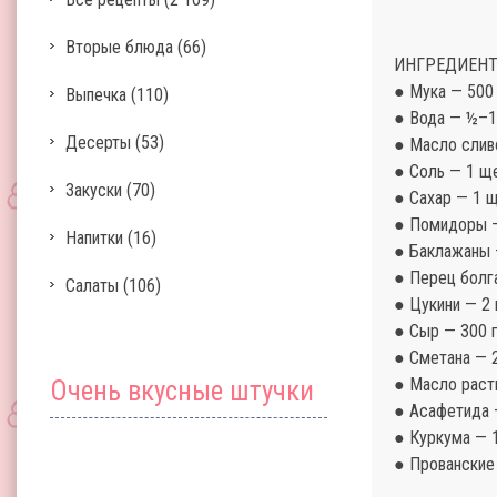
Вторые блюда
(66)
ИНГРЕДИЕНТ
● Мука — 500 
Выпечка
(110)
● Вода — ½–1
Десерты
(53)
● Масло слив
● Соль — 1 щ
Закуски
(70)
● Сахар — 1 
● Помидоры —
Напитки
(16)
● Баклажаны 
● Перец болга
Салаты
(106)
● Цукини — 2 
● Сыр — 300 
● Сметана — 
● Масло расти
Очень вкусные штучки
● Асафетида —
● Куркума — 1 
● Прованские 