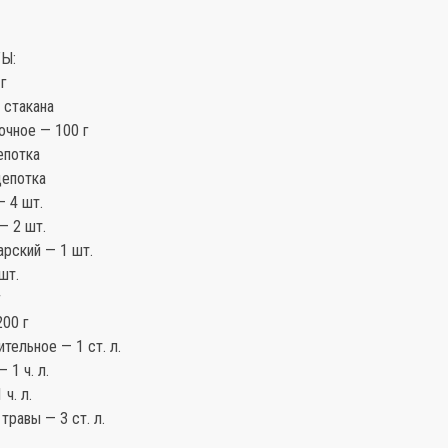
Ы:
г
 стакана
очное — 100 г
епотка
щепотка
 4 шт.
— 2 шт.
рский — 1 шт.
шт.
г
200 г
тельное — 1 ст. л.
 1 ч. л.
ч. л.
травы — 3 ст. л.