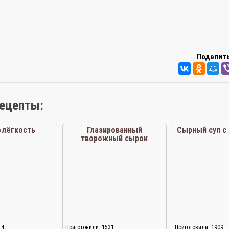
Поделить
рецепты:
«лёгкость
Глазированный
Сырный суп с
творожный сырок
14
Приготовили: 1531
Приготовили: 1909