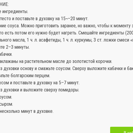
НИЕ:
е ингредиенты.
 тесто и поставьте в духовку на 15¬–20 минут.
ние соуса. Можно приготовить заранее, но важно, чтобы к моменту 
то есть потом его нужно будет нагреть. Смешайте ингредиенты (200
льного масла, 1 ч. л. асафетиды, 1 ч. л. куркумы, 3 ст. ложки смеси 
ите 2–3 минуты.
абачки.
аклажаны на растительном масле до золотистой корочки.
из духовки основу и смажьте соусом. Сверху выложите кабачки и ба
ыпьте болгарским перцем.
усом и поставьте в духовку на 5–7 минут.
из духовки и выложите сверху помидоры.
оусом.
 сыром.
 несколько минут в духовке.