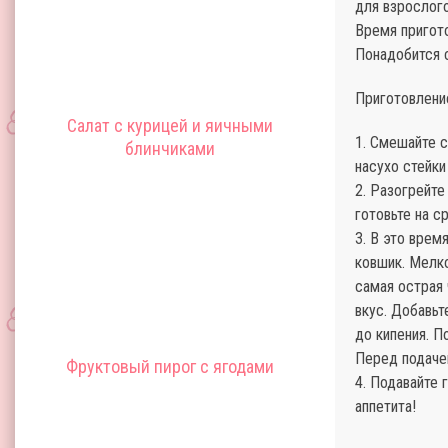
для взрослого
Время пригото
Понадобится 
Приготовлени
Салат с курицей и яичными
1. Смешайте 
блинчиками
насухо стейки
2. Разогрейте
готовьте на с
3. В это врем
ковшик. Мелко
самая острая 
вкус. Добавьт
до кипения. П
Перед подаче
Фруктовый пирог с ягодами
4. Подавайте
аппетита!