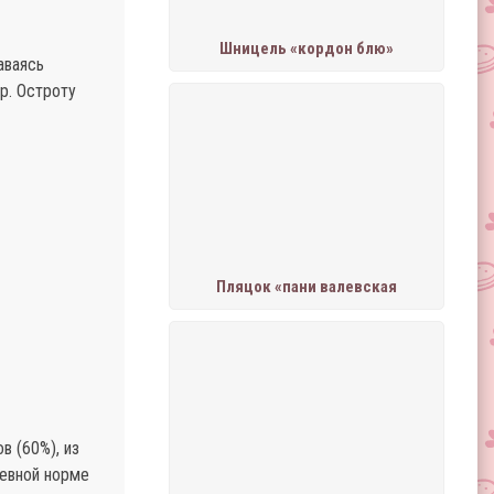
Шницель «кордон блю»
аваясь
р. Остроту
Пляцок «пани валевская
в (60%), из
невной норме