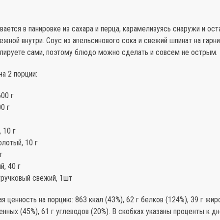
ается в панировке из сахара и перца, карамелизуясь снаружи и ост
ежной внутри. Соус из апельсинового сока и свежий шпинат на гарни
улируете сами, поэтому блюдо можно сделать и совсем не острым.
а 2 порции:
600 г
00 г
 10 г
лотый, 10 г
т
, 40 г
тручковый свежий, 1шт
я ценность на порцию: 863 ккал (43%), 62 г белков (124%), 39 г жиро
енных (45%), 61 г углеводов (20%). В скобках указаны проценты к д