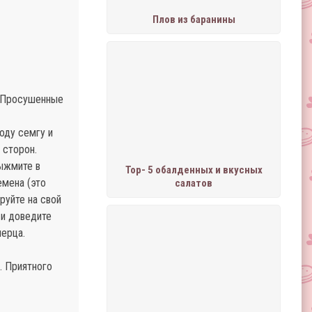
Плов из баранины
. Просушенные
оду семгу и
 сторон.
выжмите в
Тор- 5 обалденных и вкусных
емена (это
салатов
руйте на свой
 и доведите
перца.
. Приятного