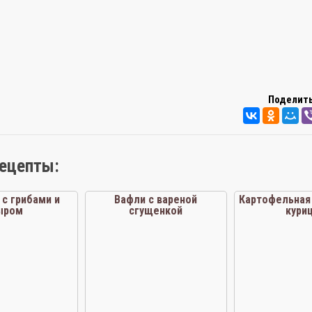
Поделить
рецепты:
 с грибами и
Вафли с вареной
Картофельная 
ыром
сгущенкой
кури