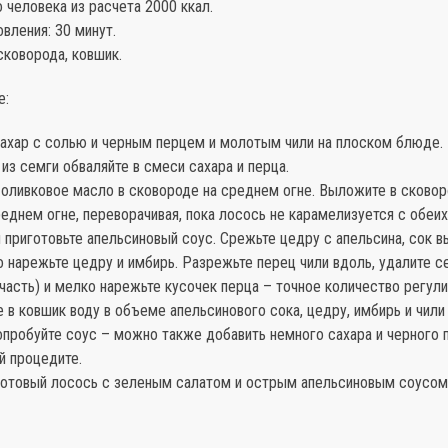
 человека из расчета 2000 ккал.
вления: 30 минут.
cковорода, ковшик.
е:
сахар с солью и черным перцем и молотым чили на плоском блюде
 из семги обваляйте в смеси сахара и перца.
 оливковое масло в сковороде на среднем огне. Выложите в сковор
реднем огне, переворачивая, пока лосось не карамелизуется с обеих
я приготовьте апельсиновый соус. Срежьте цедру с апельсина, сок 
 нарежьте цедру и имбирь. Разрежьте перец чили вдоль, удалите с
часть) и мелко нарежьте кусочек перца – точное количество регули
е в ковшик воду в объеме апельсинового сока, цедру, имбирь и чили
опробуйте соус – можно также добавить немного сахара и черного 
й процедите.
 готовый лосось с зеленым салатом и острым апельсиновым соусом