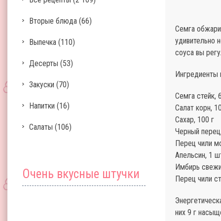
Вторые блюда
(66)
Семга обжарив
удивительно н
Выпечка
(110)
соуса вы рег
Десерты
(53)
Ингредиенты н
Закуски
(70)
Семга стейк, 
Напитки
(16)
Салат корн, 1
Сахар, 100 г
Салаты
(106)
Черный перец,
Перец чили мо
Апельсин, 1 ш
Имбирь свежий
Очень вкусные штучки
Перец чили с
Энергетическа
них 9 г насыщ