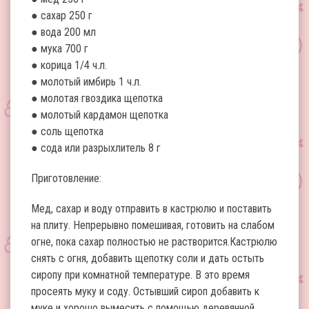
● сахар 250 г
● вода 200 мл
● мука 700 г
● корица 1/4 ч.л.
● молотый имбирь 1 ч.л.
● молотая гвоздика щепотка
● молотый кардамон щепотка
● соль щепотка
● сода или разрыхлитель 8 г
Приготовление:
Мед, сахар и воду отправить в кастрюлю и поставить
на плиту. Непрерывно помешивая, готовить на слабом
огне, пока сахар полностью не растворится.Кастрюлю
снять с огня, добавить щепотку соли и дать остыть
сиропу при комнатной температуре. В это время
просеять муку и соду. Остывший сироп добавить к
муке и хорошо вымесить с помощью деревянной