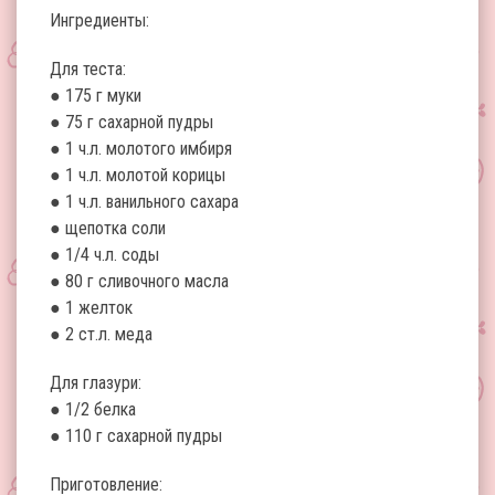
Ингредиенты:
Для теста:
● 175 г муки
● 75 г сахарной пудры
● 1 ч.л. молотого имбиря
● 1 ч.л. молотой корицы
● 1 ч.л. ванильного сахара
● щепотка соли
● 1/4 ч.л. соды
● 80 г сливочного масла
● 1 желток
● 2 ст.л. меда
Для глазури:
● 1/2 белка
● 110 г сахарной пудры
Приготовление: