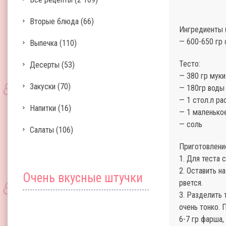
Вторые блюда
(66)
Ингредиенты (
— 600-650 гр 
Выпечка
(110)
Тесто:
Десерты
(53)
— 380 гр муки
Закуски
(70)
— 180гр воды
— 1 стол.л ра
Напитки
(16)
— 1 маленькое
— соль
Салаты
(106)
Приготовлени
1. Для теста
2. Оставить н
Очень вкусные штучки
рвется.
3. Разделить 
очень тонко. 
6-7 гр фарша,