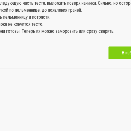
следующую часть теста. выложить поверх начинки. Сильно, но осто
лкой по пельменнице, до появления граней.
ь пельменницу и потрясти.
пока не кончится тесто.
ени готовы. Теперь их можно заморозить или сразу сварить.
В из