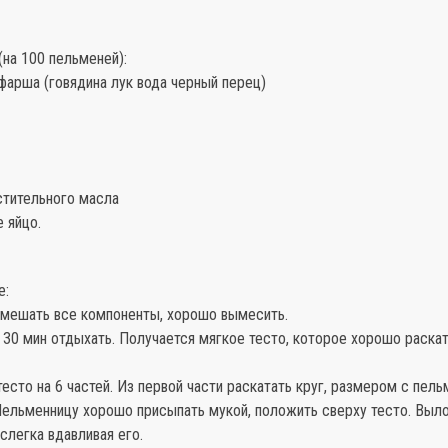
на 100 пельменей):
фарша (говядина лук вода черный перец)
стительного масла
 яйцо.
е:
 смешать все компоненты, хорошо вымесить.
а 30 мин отдыхать. Получается мягкое тесто, которое хорошо раска
тесто на 6 частей. Из первой части раскатать круг, размером с пель
Пельменницу хорошо присыпать мукой, положить сверху тесто. Выло
 слегка вдавливая его.