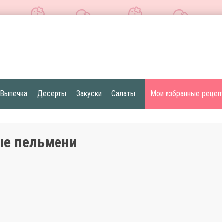
Выпечка
Десерты
Закуски
Салаты
Мои избранные рецеп
ые пельмени