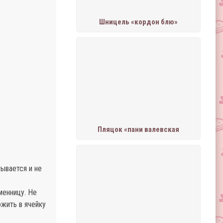
Шницель «кордон блю»
Пляцок «пани валевская
тывается и не
менницу. Не
жить в ячейку