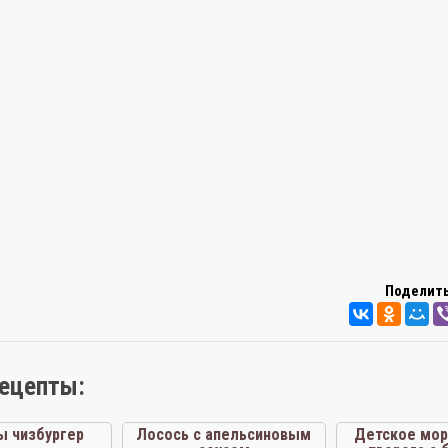
Поделить
рецепты:
ы чизбургер
Лосось с апельсиновым
Детское мор