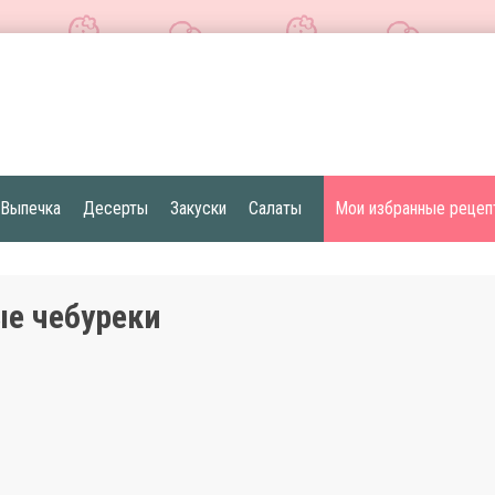
Выпечка
Десерты
Закуски
Салаты
Мои избранные рецеп
е чебуреки