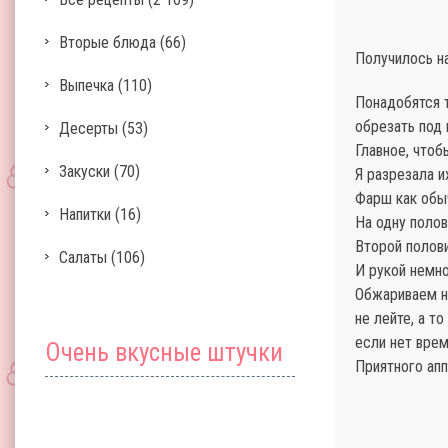
Вторые блюда
(66)
Получилось на
Выпечка
(110)
Понадобятся 
обрезать под
Десерты
(53)
Главное, чтоб
Закуски
(70)
Я разрезала и
Фарш как обыч
Напитки
(16)
На одну полов
Второй полов
Салаты
(106)
И рукой немн
Обжариваем на
не лейте, а т
если нет врем
Очень вкусные штучки
Приятного апп