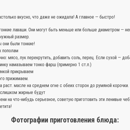
столько вкусно, что даже не ожидала! А главное — быстро!
тонкие лаваши. Они могут быть меньше или больше диаметром — н
 нужный размер.
ы они были тонкие!
х пополам
но: мясо, лук перекрутить, добавить соль, перец. Если сухой — до
инку намазываем тонко фарш (примерно 1 ст.л.)
инкой прикрываем
ого прижимаем.
 раст. масле на среднем огне с обеих сторон до румяной корочки.
о слишком жирные будут
ени на что-нибудь серьезное, советую приготовить эти ленивые чеб
етита!
Фотографии приготовления блюда: