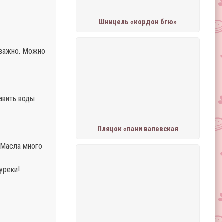
Шницель «кордон блю»
еважно. Можно
бавить воды
Пляцок «пани валевская
 Масла много
уреки!