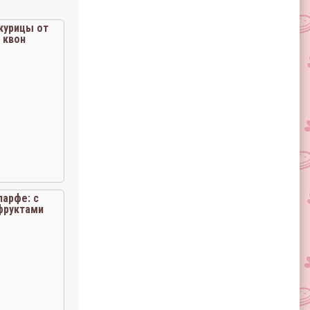
курицы от
 квон
парфе: с
фруктами