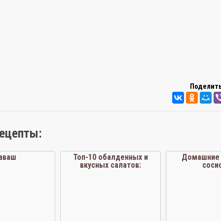
Поделить
рецепты:
аваш
Топ-10 обалденных и
Домашние 
вкусных салатов:
соси