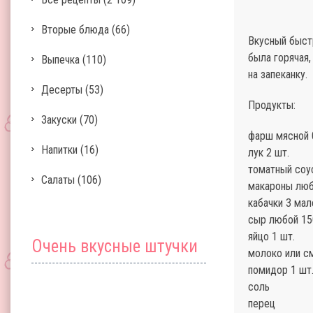
Вторые блюда
(66)
Вкусный быстр
была горячая,
Выпечка
(110)
на запеканку.
Десерты
(53)
Продукты:
Закуски
(70)
фарш мясной 0
Напитки
(16)
лук 2 шт.
томатный соу
Салаты
(106)
макароны люб
кабачки 3 мал
сыр любой 15
яйцо 1 шт.
Очень вкусные штучки
молоко или см
помидор 1 шт
соль
перец