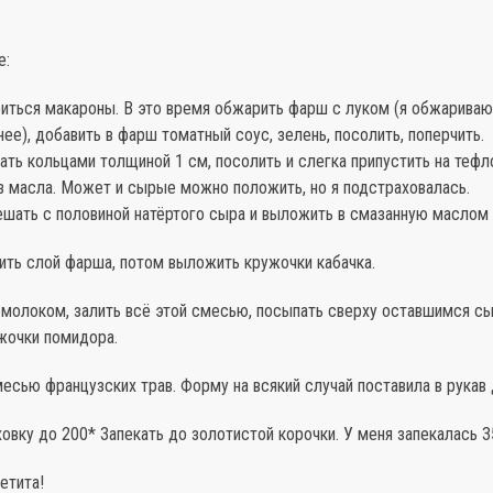
е:
иться макароны. В это время обжарить фарш с луком (я обжариваю
нее), добавить в фарш томатный соус, зелень, посолить, поперчить.
ать кольцами толщиной 1 см, посолить и слегка припустить на тефл
з масла. Может и сырые можно положить, но я подстраховалась.
шать с половиной натёртого сыра и выложить в смазанную маслом
ить слой фарша, потом выложить кружочки кабачка.
 молоком, залить всё этой смесью, посыпать сверху оставшимся с
жочки помидора.
есью французских трав. Форму на всякий случай поставила в рукав 
овку до 200* Запекать до золотистой корочки. У меня запекалась 3
етита!