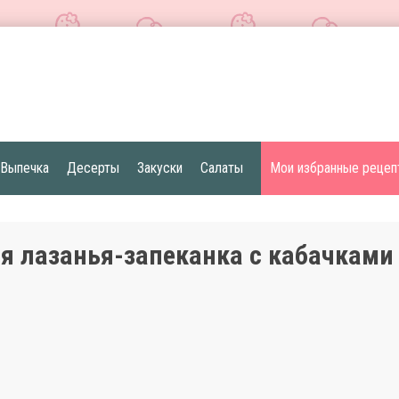
Выпечка
Десерты
Закуски
Салаты
Мои избранные рецеп
я лазанья-запеканка с кабачками