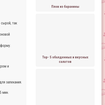
Плов из баранины
 сырой, так
оновой
 форму.
Тор- 5 обалденных и вкусных
салатов
ыром и
для запекания.
5 мин.