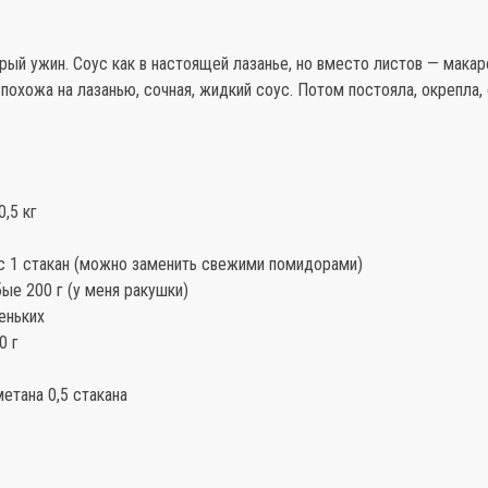
ый ужин. Соус как в настоящей лазанье, но вместо листов — макар
 похожа на лазанью, сочная, жидкий соус. Потом постояла, окрепла,
,5 кг
с 1 стакан (можно заменить свежими помидорами)
ые 200 г (у меня ракушки)
еньких
0 г
етана 0,5 стакана
.