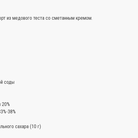
орт из медового теста со сметанным кремом.
ной соды
ы 20%
 33%-38%
ильного сахара (10 г)