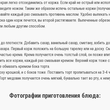
 края легко отсоединились от коржа. Если край не острый или испо
бведите ножом. Таким же образом испечь остальные коржи (получае
ывайте каждый раз смазывать противень маслом. Удобно выпекать 
ока один корж печется, вы второй растягиваете. Выпеченные обрез
или любым другим способом.
.
 до плотности. Добавить сахар, ванильный сахар, сметану, взбить д
ахара. Первый корж положить на большую тарелку или на доску. С
частью крема. Крема получается очень толстый слой, он позже впит
ить все коржи, каждый раз смазывая кремом. Верхний корж тоже 
е обмазать кремом бока торта.
ху крошкой, и с боков тоже. Поставить торт пропитываться на 3-4 ч
Торт медовик получается очень мягкий, буквально тает во рту, к нем
Фотографии приготовления блюда: