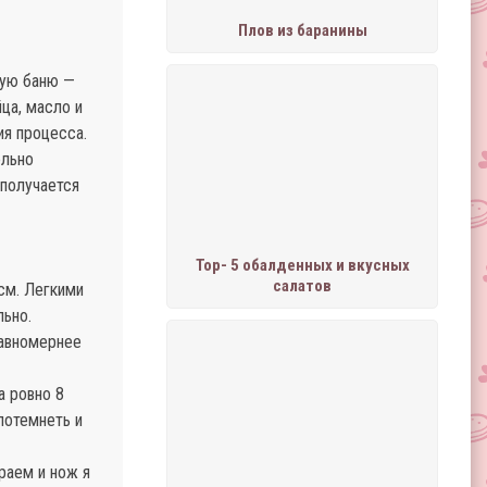
Плов из баранины
ную баню —
ца, масло и
ия процесса.
ельно
 получается
Тор- 5 обалденных и вкусных
салатов
см. Легкими
льно.
равномернее
а ровно 8
потемнеть и
раем и нож я