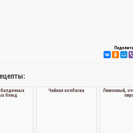
Поделить
рецепты:
 обалденных
Чайная колбаска
Лимонный, оч
ых блюд
пир