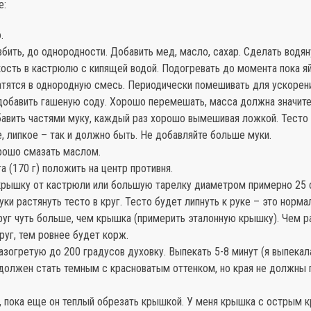
е:
.
збить, до однородности. Добавить мед, масло, сахар. Сделать водя
ость в кастрюлю с кипящей водой. Подогревать до момента пока яй
атятся в однородную смесь. Периодически помешивать для ускорен
 добавить гашеную соду. Хорошо перемешать, масса должна значит
бавить частями муку, каждый раз хорошо вымешивая ложкой. Тесто
е, липкое – так и должно быть. Не добавляйте больше муки.
рошо смазать маслом.
та (170 г) положить на центр противня.
крышку от кастрюли или большую тарелку диаметром примерно 25 
ки растянуть тесто в круг. Тесто будет липнуть к руке – это норма
круг чуть больше, чем крышка (примерить эталонную крышку). Чем 
руг, тем ровнее будет корж.
азогретую до 200 градусов духовку. Выпекать 5-8 минут (я выпекал
 должен стать темным с красноватым оттенком, но края не должны 
, пока еще он теплый обрезать крышкой. У меня крышка с острым к