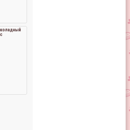
коладный
с