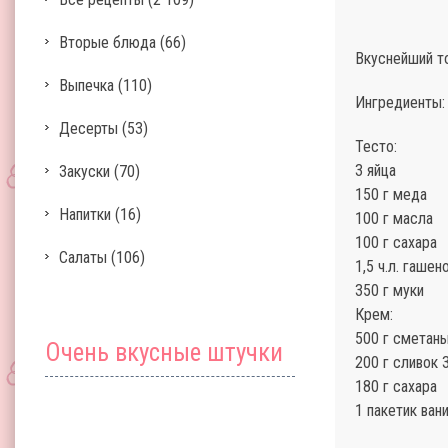
Вторые блюда
(66)
Вкуснейший т
Выпечка
(110)
Ингредиенты:
Десерты
(53)
Тесто:
3 яйца
Закуски
(70)
150 г меда
Напитки
(16)
100 г масла
100 г сахара
Салаты
(106)
1,5 ч.л. гаше
350 г муки
Крем:
500 г сметан
Очень вкусные штучки
200 г сливок
180 г сахара
1 пакетик ван