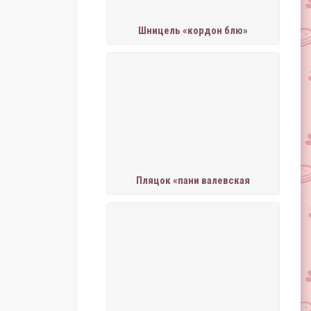
Шницель «кордон блю»
Пляцок «пани валевская