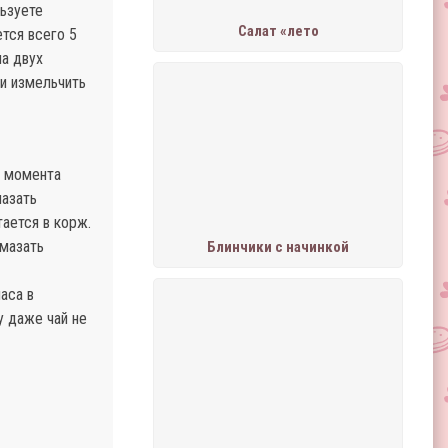
льзуете
Салат «лето
тся всего 5
на двух
ки измельчить
о момента
мазать
ается в корж.
смазать
Блинчики с начинкой
аса в
у даже чай не