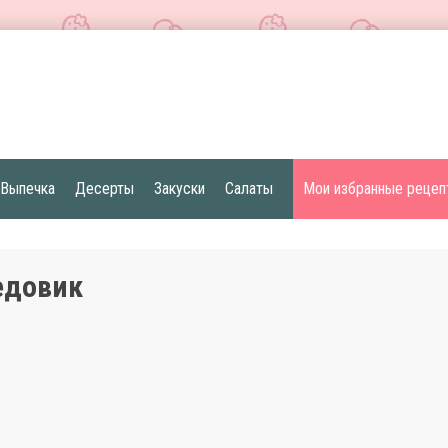
Выпечка
Десерты
Закуски
Салаты
Мои избранные рецеп
едовик