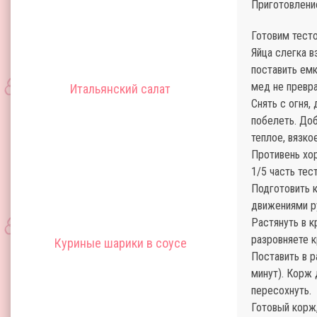
Приготовлени
Готовим тесто
Яйца слегка в
поставить емк
мед не превр
Итальянский салат
Снять с огня,
побелеть. До
теплое, вязко
Противень хо
1/5 часть тес
Подготовить 
движениями ру
Растянуть в 
разровняете к
Куриные шарики в соусе
Поставить в р
минут). Корж
пересохнуть.
Готовый корж