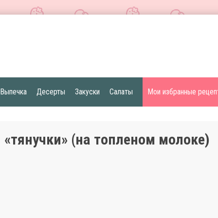
Выпечка
Десерты
Закуски
Салаты
Мои избранные рецеп
 «тянучки» (на топлeном молоке)