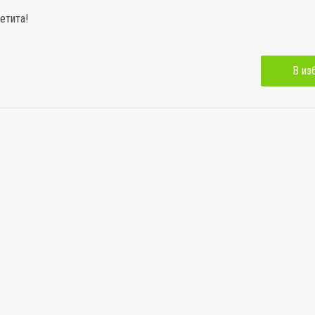
етита!
В из