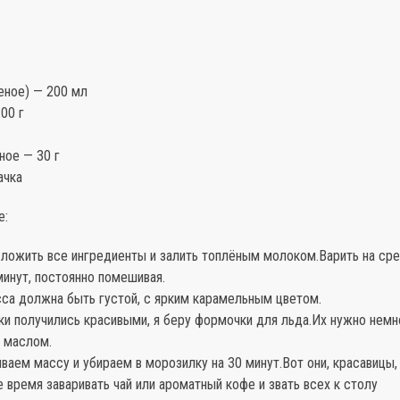
еное) — 200 мл
00 г
ное — 30 г
ачка
е:
сложить все ингредиенты и залить топлёным молоком.Варить на ср
инут, постоянно помешивая.
сса должна быть густой, с ярким карамельным цветом.
ки получились красивыми, я беру формочки для льда.Их нужно немн
 маслом.
иваем массу и убираем в морозилку на 30 минут.Вот они, красавицы,
 время заваривать чай или ароматный кофе и звать всех к столу