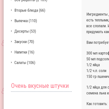
Вторые блюда
(66)
Ингредиенты д
есть теплыми,
Выпечка
(110)
все слопали. 
Десерты
(53)
придумать как
Закуски
(70)
Вам потребуе
Напитки
(16)
300 мл картоф
50 мл подсол
Салаты
(106)
1/2 яйца
1/2 ч.л. соли
150 гр пшени
Очень вкусные штучки
1/2 яйца для 
семена льна и
Как готовить: