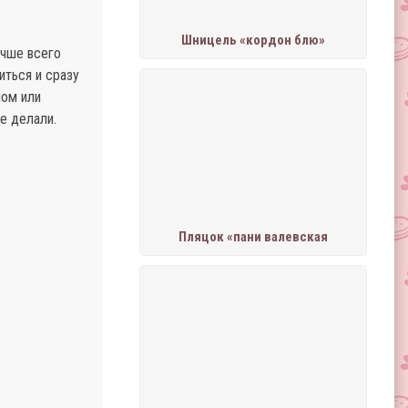
Шницель «кордон блю»
учше всего
иться и сразу
лом или
е делали.
Пляцок «пани валевская