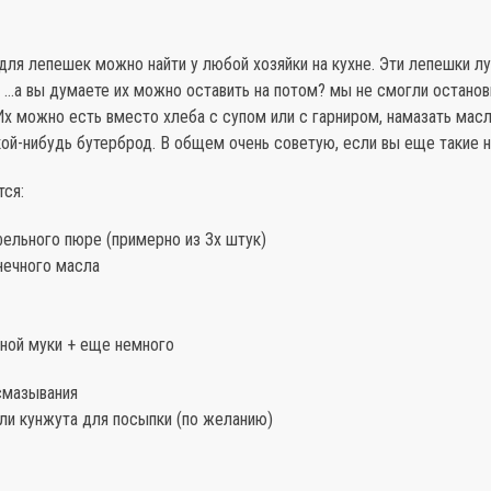
ля лепешек можно найти у любой хозяйки на кухне. Эти лепешки л
 …а вы думаете их можно оставить на потом? мы не смогли останов
Их можно есть вместо хлеба с супом или с гарниром, намазать мас
ой-нибудь бутерброд. В общем очень советую, если вы еще такие н
тся:
ельного пюре (примерно из 3х штук)
нечного масла
чной муки + еще немного
смазывания
ли кунжута для посыпки (по желанию)