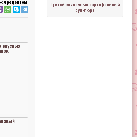
ся рецептом:
Густой сливочный картофельный
суп-пюре
х вкусных
анок
ановый