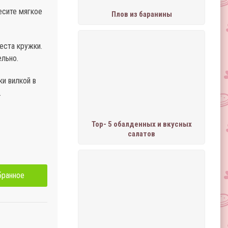
есите мягкое
Плов из баранины
еста кружки.
ельно.
и вилкой в
.
Тор- 5 обалденных и вкусных
салатов
бранное