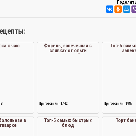
Поделить
рецепты:
ска к чаю
Форель, запеченная в
Топ-5 самы
сливках от ольги
запек
романовой
48
Приготовили: 1742
Приготовили: 1987
болоньезе в
Топ-5 самых быстрых
Торт бан
тиварке
блюд