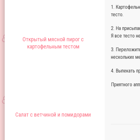
1. Картофельн
тесто.
2. На присыпа
Я все тесто н
Открытый мясной пирог с
картофельным тестом
3. Переложите
нескольких м
4. Выпекать п
Приятного апп
Салат с ветчиной и помидорами