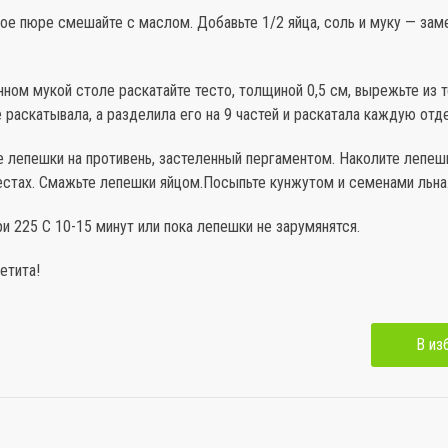
ое пюре смешайте с маслом. Добавьте 1/2 яйца, соль и муку — зам
нном мукой столе раскатайте тесто, толщиной 0,5 см, вырежьте из т
е раскатывала, а разделила его на 9 частей и раскатала каждую отд
 лепешки на противень, застеленный пергаментом. Наколите лепешк
естах. Смажьте лепешки яйцом.Посыпьте кунжутом и семенами льна
ри 225 С 10-15 минут или пока лепешки не зарумянятся.
етита!
В из