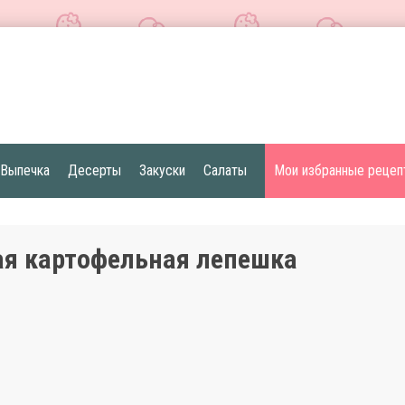
Выпечка
Десерты
Закуски
Салаты
Мои избранные рецеп
я картофельная лепешка