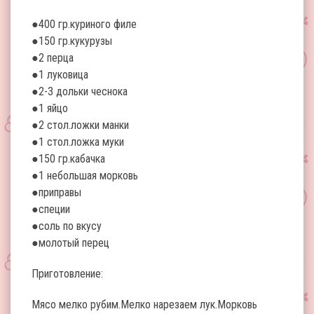
●400 гр.куриного филе
●150 гр.кукурузы
●2 перца
●1 луковица
●2-3 дольки чеснока
●1 яйцо
●2 стол.ложки манки
●1 стол.ложка муки
●150 гр.кабачка
●1 небольшая морковь
●приправы
●специи
●соль по вкусу
●молотый перец
Приготовление:
Мясо мелко рубим.Мелко нарезаем лук.Морковь