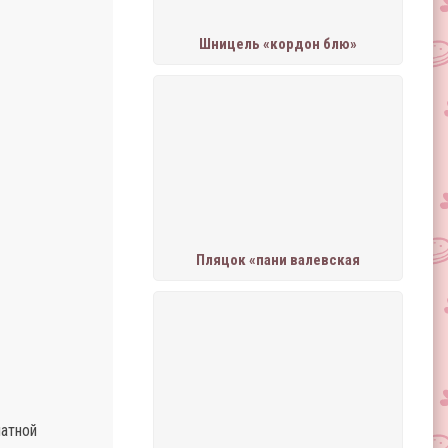
Шницель «кордон блю»
Пляцок «пани валевская
натной