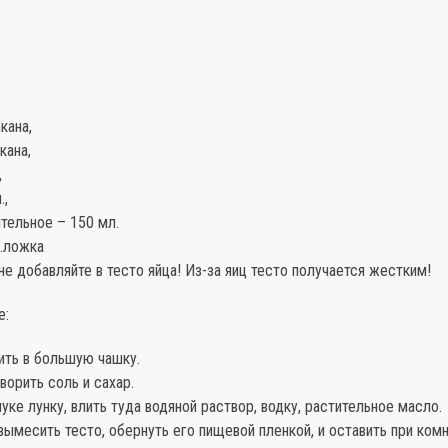
кана,
кана,
,
.,
тельное – 150 мл.
т.ложка
 не добавляйте в тесто яйца! Из-за яиц тесто получается жестким!
е:
ить в большую чашку.
творить соль и сахар.
муке лунку, влить туда водяной раствор, водку, растительное масло.
вымесить тесто, обернуть его пищевой пленкой, и оставить при ком