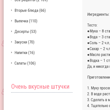
Вторые блюда
(66)
Ингредиенты:
Выпечка
(110)
Тесто:
●Мука – 8 ста
Десерты
(53)
●Вода – 3 ста
Закуски
(70)
●Соль – 2 ч.л.
●Сахар – 2 ч.л
Напитки
(16)
●Масло расти
●Водка – 1 с
Салаты
(106)
Да, и никогда
Приготовлени
Очень вкусные штучки
1. Муку просе
2. В воде рас
3. Сделать в 
4. Тщательно 