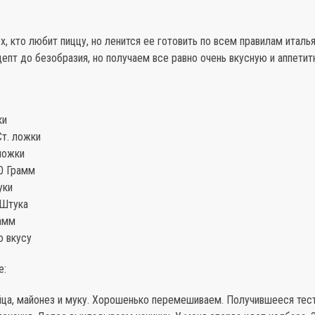
х, кто любит пиццу, но ленится ее готовить по всем правилам италья
пт до безобразия, но получаем все равно очень вкусную и аппетит
ки
Ст. ложки
ложки
0 Грамм
уки
 Штука
амм
о вкусу
е:
ца, майонез и муку. Хорошенько перемешиваем. Получившееся тес