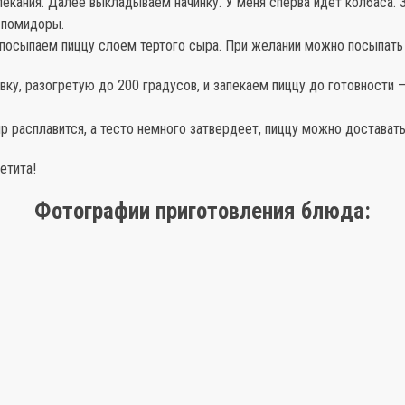
екания. Далее выкладываем начинку. У меня сперва идет колбаса. 
 помидоры.
посыпаем пиццу слоем тертого сыра. При желании можно посыпать
вку, разогретую до 200 градусов, и запекаем пиццу до готовности 
р расплавится, а тесто немного затвердеет, пиццу можно доставать
етита!
Фотографии приготовления блюда: