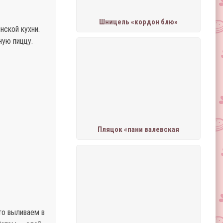
Шницель «кордон блю»
нской кухни.
ную пиццу.
Пляцок «пани валевская
то выливаем в