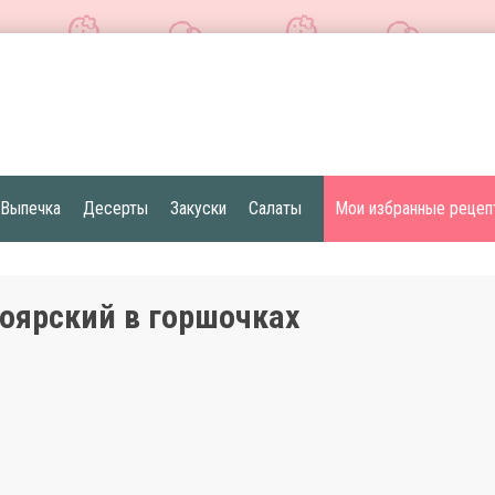
Выпечка
Десерты
Закуски
Салаты
Мои избранные рецеп
оярский в горшочках