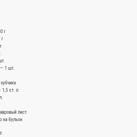
0 г
 г
г
.
шт.
— 1 шт.
 зубчика
1,5 ст. л.
л.
лавровый лист
ю на бульон
е: