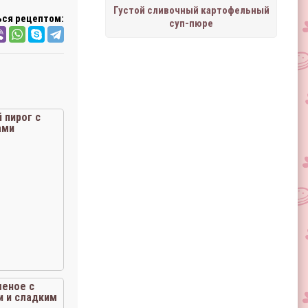
Густой сливочный картофельный
ся рецептом:
суп-пюре
 пирог с
ами
шеное с
 и сладким