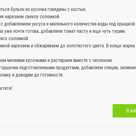
иться бульон из кусочка говядины с костью.
емя нарезаем свеклу соломкой.
 с добавлением уксуса и маленького количества воды под крышкой.
ла уже почти готова, добавляем томат-пасту и еще чуть тушим.
мясо соломкой.
овкой нарезаем и обжариваем до золотистого цвета. В конце жарки
аем мелкими кусочками и растираем вместе с чесноком.
 горшочки подготовленными продуктами, добавляем специи, заливае
уховку и доводим до готовности.
етита!
В из