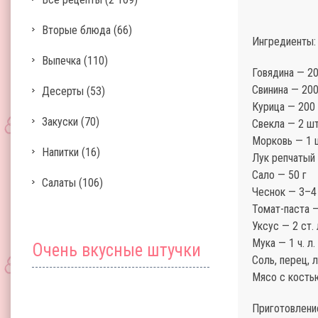
Вторые блюда
(66)
Ингредиенты:
Выпечка
(110)
Говядина — 20
Свинина — 200
Десерты
(53)
Курица — 200 
Закуски
(70)
Свекла — 2 шт
Морковь — 1 
Напитки
(16)
Лук репчатый 
Сало — 50 г
Салаты
(106)
Чеснок — 3–4
Томат-паста — 
Уксус — 2 ст. 
Мука — 1 ч. л.
Очень вкусные штучки
Соль, перец, 
Мясо с кость
Приготовлени