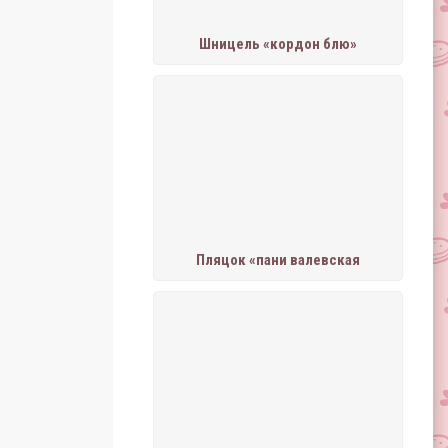
Шницель «кордон блю»
Пляцок «пани валевская