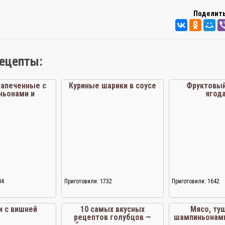
Поделить
рецепты:
запеченные с
Куриные шарики в соусе
Фруктовый
ньонами и
ягод
ми под сыром
04
Приготовили: 1732
Приготовили: 1642
и с вишней
10 самых вкусных
Мясо, ту
рецептов голубцов —
шампиньонами