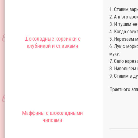
1. Ставим вар
2. А в это вр
3. И тушим ее
4. Когда свек
Шоколадные корзинки с
5. Нарезаем 
клубникой и сливками
6. Лук с морк
муку.
7. Сало нарез
8. Наполняем
9. Ставим в д
Приятного апп
Маффины с шоколадными
чипсами