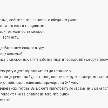
вые, любые то, что осталось с обеда или ужина.
, та что есть в холодильнике.
висит от количества макарон.
– если есть.
 добавлением соли по вкусу.
басу соломкой.
су с макаронами, влить взбитые яйца, и переместить массу в фор
азогретую духовку запекаться до готовности.
ка по-деревенски будет готова, сверху притрусить натертым сыром 
ку, чтобы сыр расплавился примерно на 5-7 минут.
деревенски готова. Вы можете приготовить по своему, ну у меня по
 говорится «я ее слепила из того, что было».
етита!