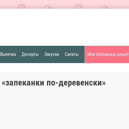
Выпечка
Десерты
Закуски
Салаты
Мои избранные рецеп
 «запеканки по-деревенски»