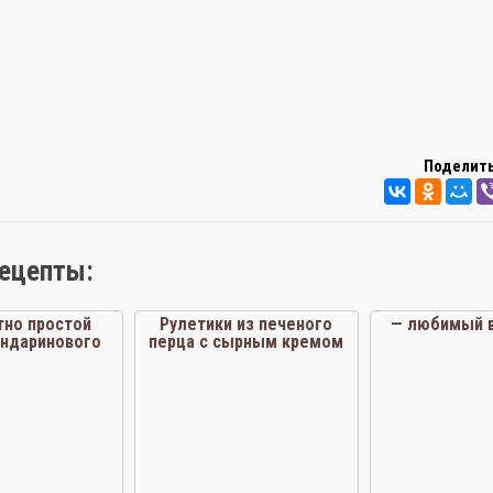
Поделить
рецепты:
тно простой
Рулетики из печеного
— любимый в
андаринового
перца с сырным кремом
оженого