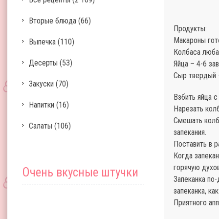
Вторые блюда
(66)
Продукты:
Макароны гото
Выпечка
(110)
Колбаса любая
Десерты
(53)
Яйца – 4-6 за
Сыр твердый 
Закуски
(70)
Взбить яйца с
Напитки
(16)
Нарезать кол
Смешать колба
Салаты
(106)
запекания.
Поставить в р
Когда запекан
горячую духов
Очень вкусные штучки
Запеканка по-
запеканка, как
Приятного апп