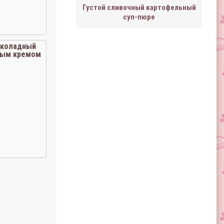
Густой сливочный картофельный
суп-пюре
коладный
вым кремом