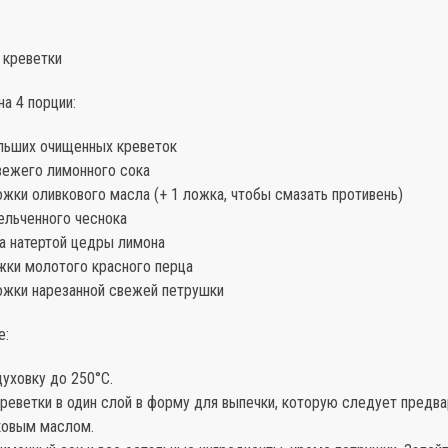
 креветки
а 4 порции:
льших очищенных креветок
вежего лимонного сока
жки оливкового масла (+ 1 ложка, чтобы смазать противень)
ельченного чеснока
ка натертой цедры лимона
жки молотого красного перца
ожки нарезанной свежей петрушки
е:
духовку до 250°С.
реветки в один слой в форму для выпечки, которую следует предв
ковым маслом.