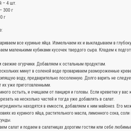
 – 4 шт.
– 300 г
0 г
е:
вариваем все куриные яйца. Измельчаем их и выкладываем в глубок
езаем маленькими кубиками кусочек твердого сыра. Кладем к подг
м свежие огурчики. Добавляем к остальным продуктам.
нескольких минут в соленой воде провариваем размороженные креве
кипящую воду, предварительно посоленную. Долго варить не следуе
 их уже приготовленными.
много остыть, и очищаем от панциря и головы. Если креветки у вас 
резать на несколько частей и тогда уже добавлять в салат.
ингредиенты находятся в емкости, добавляем к ним майонез. Его мо
виях из куриного яйца, растительного масла, лимонного сока, соли 
кунды.
аем салат и подаем в салатницах дорогим гостям или себе любимы