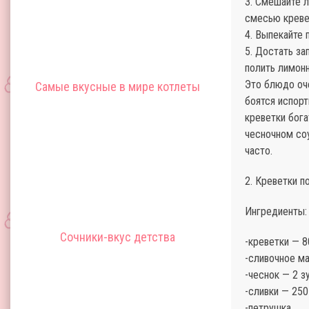
3. Смешайте л
смесью креве
4. Выпекайте 
5. Достать з
полить лимонн
Это блюдо оч
Самые вкусные в мире котлеты
боятся испорт
креветки бог
чесночном соу
часто.
2. Креветки п
Ингредиенты:
Сочники-вкус детства
-креветки — 
-сливочное м
-чеснок — 2 з
-сливки — 25
-петрушка