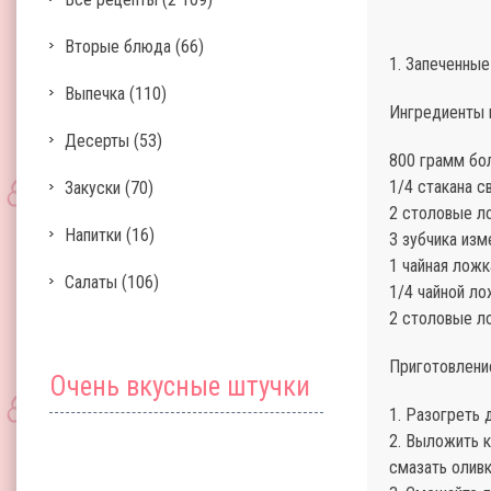
Вторые блюда
(66)
1. Запеченные
Выпечка
(110)
Ингредиенты н
Десерты
(53)
800 грамм бо
1/4 стакана с
Закуски
(70)
2 столовые ло
Напитки
(16)
3 зубчика изм
1 чайная лож
Салаты
(106)
1/4 чайной ло
2 столовые л
Приготовлени
Очень вкусные штучки
1. Разогреть 
2. Выложить к
смазать олив