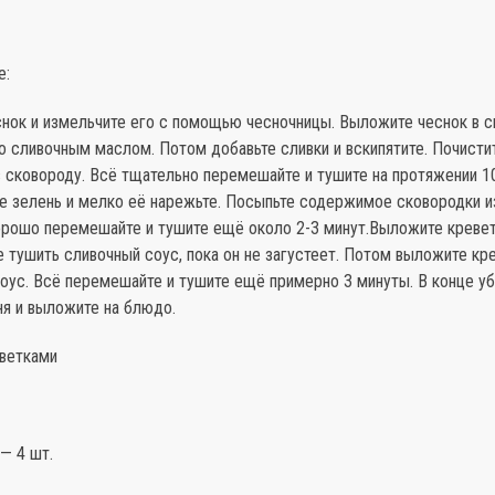
е:
снок и измельчите его с помощью чесночницы. Выложите чеснок в с
о сливочным маслом. Потом добавьте сливки и вскипятите. Почисти
 сковороду. Всё тщательно перемешайте и тушите на протяжении 10
е зелень и мелко её нарежьте. Посыпьте содержимое сковородки 
орошо перемешайте и тушите ещё около 2-3 минут.Выложите кревет
 тушить сливочный соус, пока он не загустеет. Потом выложите кре
оус. Всё перемешайте и тушите ещё примерно 3 минуты. В конце у
ня и выложите на блюдо.
еветками
— 4 шт.