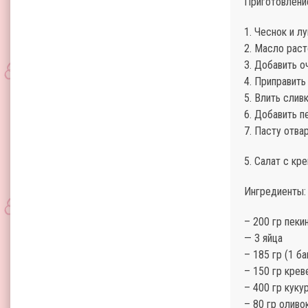
Приготовлени
1. Чеснок и л
2. Масло раст
3. Добавить о
4. Приправить
5. Влить слив
6. Добавить п
7. Пасту отва
5. Салат с кр
Ингредиенты:
– 200 гр пеки
— 3 яйца
– 185 гр (1 б
– 150 гр крев
– 400 гр куку
– 80 гр оливо