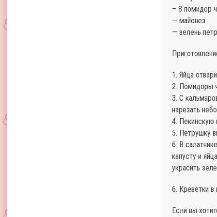
– 8 помидор 
— майонез
— зелень пет
Приготовлени
1. Яйца отвар
2. Помидоры ч
3. С кальмаро
нарезать неб
4. Пекинскую 
5. Петрушку в
6. В салатник
капусту и яйц
украсить зел
6. Креветки в
Если вы хотит