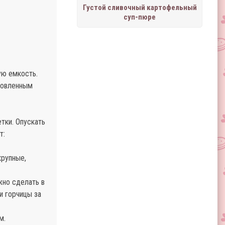
Густой сливочный картофельный
суп-пюре
ую емкость.
отовленным
тки. Опускать
т:
крупные,
жно сделать в
и горчицы за
м.