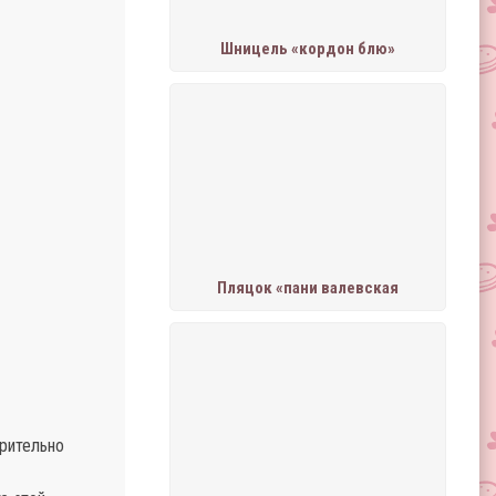
Шницель «кордон блю»
Пляцок «пани валевская
арительно