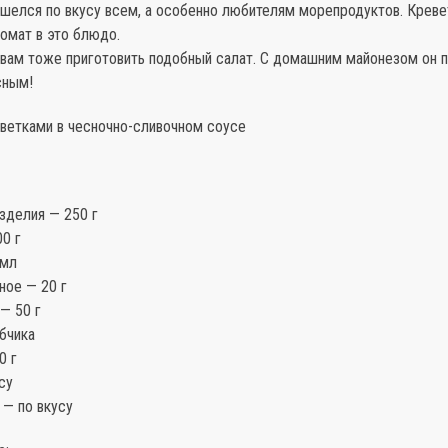
ишелся по вкусу всем, а особенно любителям морепродуктов. Креве
ромат в это блюдо.
 вам тоже приготовить подобный салат. С домашним майонезом он 
сным!
еветками в чесночно-сливочном соусе
зделия — 250 г
0 г
 мл
ное — 20 г
— 50 г
бчика
0 г
су
 — по вкусу