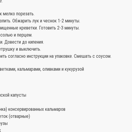
е:
ук мелко порезать.
опить. Обжарить лук и чеснок 1-2 минуты.
чищенные креветки. Готовить 2-3 минуты.
 солью и перцем.
ки. Довести до кипения.
етрушку и выключить.
рить согласно инструкции на упаковке. Смешать с соусом.
еветками, кальмарами, оливками и кукурузой
нской капусты
анка) консервированных кальмаров
еток (отварные)
рузы
к