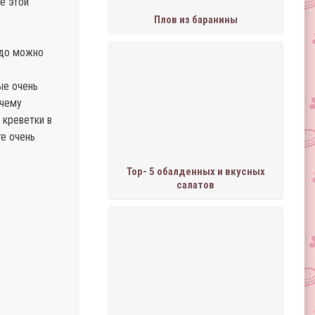
е этой
Плов из баранины
юдо можно
ые очень
очему
 креветки в
те очень
Тор- 5 обалденных и вкусных
салатов