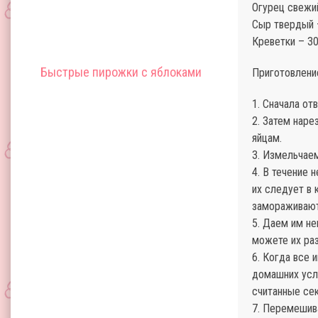
Огурец свежий
Сыр твердый 
Креветки – 30
Быстрые пирожки с яблоками
Приготовлени
1. Сначала от
2. Затем нар
яйцам.
3. Измельчае
4. В течение 
их следует в 
замораживают
5. Даем им не
можете их раз
6. Когда все 
домашних усло
считанные се
7. Перемешив