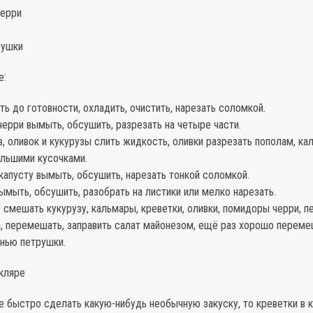
черри
рушки
е:
ить до готовности, охладить, очистить, нарезать соломкой.
ерри вымыть, обсушить, разрезать на четыре части.
в, оливок и кукурузы слить жидкость, оливки разрезать пополам, к
ольшими кусочками.
капусту вымыть, обсушить, нарезать тонкой соломкой.
ымыть, обсушить, разобрать на листики или мелко нарезать.
е смешать кукурузу, кальмары, креветки, оливки, помидоры черри, 
а, перемешать, заправить салат майонезом, ещё раз хорошо переме
енью петрушки.
 кляре
е быстро сделать какую-нибудь необычную закуску, то креветки в 