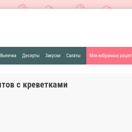
Выпечка
Десерты
Закуски
Салаты
Мои избранные рецеп
птов с креветками