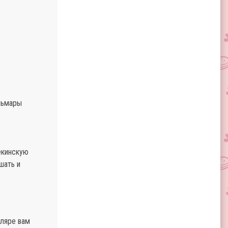
альмары
пекинскую
шать и
кляре вам