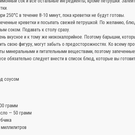
имонный сок и все остальные ингредиенты, кроме петрушки. Залейт
тки.
при 250°С в течение 8-10 минут, пока креветки не будут готовы.
апеченные креветки и посыпать свежей петрушкой. По желанию, бл
ым соком. Подавать к столу сразу.
ень вкусное и к тому же низкокалорийное. Поэтому барышни, котор
ить свою фигуру, могут забыть о предосторожностях. Ко всему пр
аты минеральными и питательными веществами, поэтому запеченные
се обязательно следует внести в список блюд, которые вы готови
од соусом
800 грамм
асло — 50 грамм
убчика
0 миллилитров