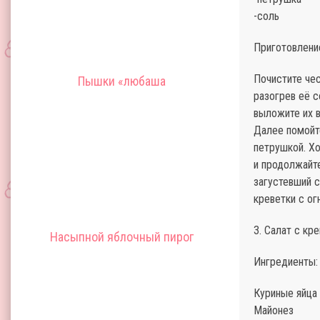
-соль
Приготовлени
Почистите че
Пышки «любаша
разогрев её с
выложите их в
Далее помойт
петрушкой. Х
и продолжайте
загустевший с
креветки с ог
3. Салат с кр
Насыпной яблочный пирог
Ингредиенты:
Куриные яйца 
Майонез