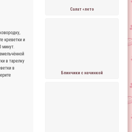
Салат «лето
ковородку,
те креветки и
 минут.
измельчённой
ки в тарелку
ветки в
Блинчики с начинкой
берите