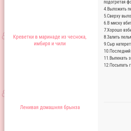
подогретая фо
4.Выложить п
5.Сверху выл
6.В миску вби
7.Хорошо взби
Креветки в маринаде из чеснока,
8.Залить пел
имбиря и чили
9.Сыр натерет
10.Последний
11.Выпекать з
12.Посыпать 
Ленивая домашняя брынза