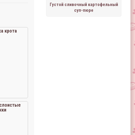
Густой сливочный картофельный
суп-пюре
ка крота
слоистые
жки