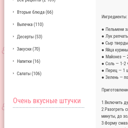
Вторые блюда
(66)
Ингредиенты:
Выпечка
(110)
● Пельмени з
● Лук репчаты
Десерты
(53)
● Сыр тверды
Закуски
(70)
● Яйца курины
● Майонез — 
Напитки
(16)
● Соль — 1-2 
● Перец — 1 
Салаты
(106)
● Зелень — по
Приготовлени
Очень вкусные штучки
1.Включить ду
2.Разогреть с
минуты, до зо
3.Форму смаза