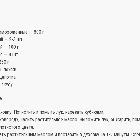
амороженные — 800 г
й — 2-3 шт.
й — 100 г
е — 4 шт.
250 г
ч. ложки
щепотка
 вкусу
е:
ховку. Почистить и помыть лук, нарезать кубиками.
ковороду, налить растительное масло. Выложить лук, обжарить, пом
лотистого цвета.
ть растительным маслом и поставить в духовку на 1-2 минуты. Сле