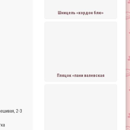
Шницель «кордон блю»
Пляцок «пани валевская
ешивая, 2-3
гка