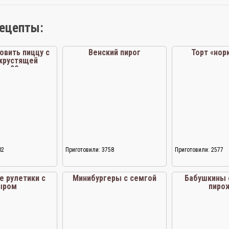
рецепты:
овить пиццу с
Венский пирог
Торт «нор
 хрустящей
за 20 минут
02
Приготовили: 3758
Приготовили: 2577
е рулетики с
Минибургеры с семгой
Бабушкины 
ыром
пиро