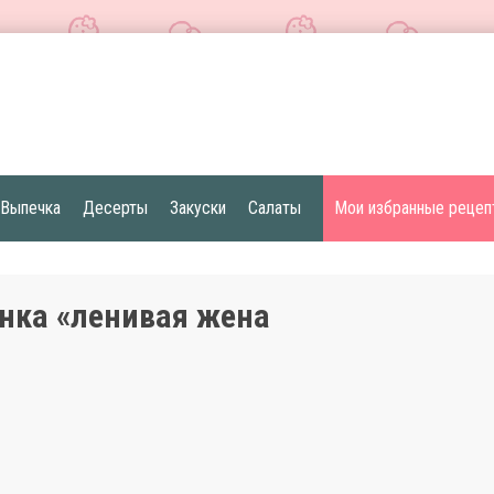
Выпечка
Десерты
Закуски
Салаты
Мои избранные рецеп
нка «ленивая жена