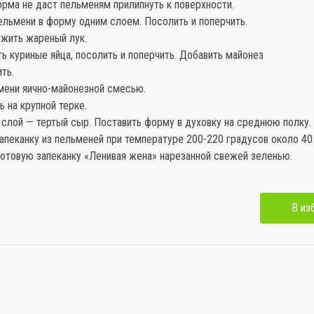
рма не даст пельменям прилипнуть к поверхности.
ельмени в форму одним слоем. Посолить и поперчить.
ожить жареный лук.
ть куриные яйца, посолить и поперчить. Добавить майонез
ть.
ьмени яично-майонезной смесью.
ь на крупной терке.
 слой — тертый сыр. Поставить форму в духовку на среднюю полку.
апеканку из пельменей при температуре 200-220 градусов около 40
готовую запеканку «Ленивая жена» нарезанной свежей зеленью.
В из