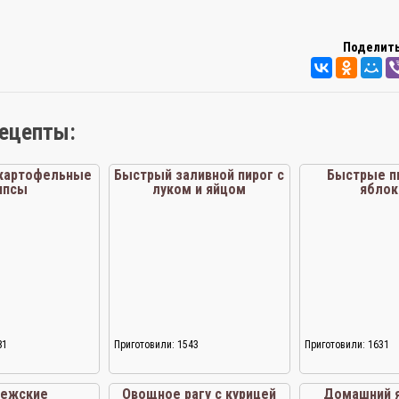
Поделить
рецепты:
картофельные
Быстрый заливной пирог с
Быстрые п
ипсы
луком и яйцом
яблок
81
Приготовили: 1543
Приготовили: 1631
вежские
Овощное рагу с курицей
Домашний 