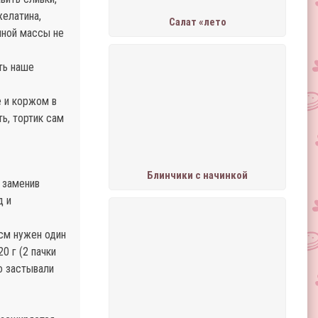
желатина,
Салат «лето
шной массы не
ть наше
е и коржом в
ть, тортик сам
Блинчики с начинкой
 заменив
д и
 см нужен один
0 г (2 пачки
о застывали