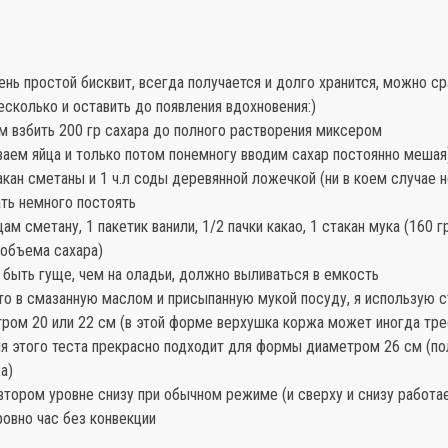
чень простой бисквит, всегда получается и долго хранится, можно ср
есколько и оставить до появления вдохновения:)
м взбить 200 гр сахара до полного растворения миксером
ваем яйца и только потом понемногу вводим сахар постоянно мешая
кан сметаны и 1 ч.л соды деревянной ложечкой (ни в коем случае 
ать немного постоять
цам сметану, 1 пакетик ванили, 1/2 пачки какао, 1 стакан мука (160 г
 объема сахара)
быть гуще, чем на оладьи, должно выливаться в емкость
то в смазанную маслом и присыпанную мукой посуду, я использую 
ром 20 или 22 см (в этой форме верхушка коржа может иногда тре
ия этого теста прекрасно подходит для формы диаметром 26 см (по
а)
втором уровне снизу при обычном режиме (и сверху и снизу работа
ровно час без конвекции