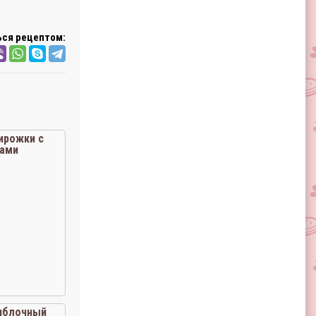
ся рецептом:
ирожки с
ами
яблочный