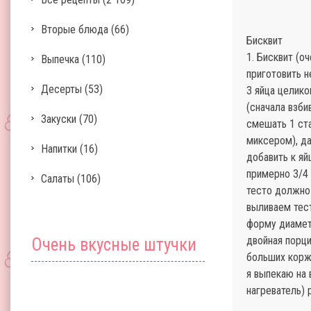
Вторые блюда
(66)
Бисквит
1. Бисквит (о
Выпечка
(110)
приготовить н
Десерты
(53)
3 яйца целико
(сначала взби
Закуски
(70)
смешать 1 ста
миксером), д
Напитки
(16)
добавить к яй
примерно 3/4
Салаты
(106)
тесто должно 
выливаем тес
форму диамет
двойная порц
Очень вкусные штучки
больших корж
я выпекаю на 
нагреватель) 