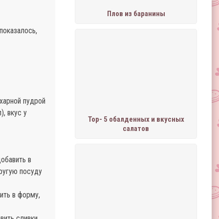
Плов из баранины
показалось,
ахарной пудрой
, вкус у
Тор- 5 обалденных и вкусных
салатов
добавить в
другую посуду
ить в форму,
вить сливки,