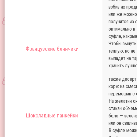
взбив их пред
или же можно
получится из 
оптимально в
суфле, накры
Чтобы вынуть
Французские блинчики
теплую, но не
выпадет на та
хранить лучше
также десерт
корж на смес
перемешав с о
На желатин ск
стакан объемо
Шоколадные панкейки
бело — зелены
или он свалива
В суфле можн