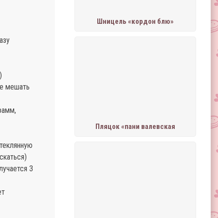
Шницель «кордон блю»
азу
)
не мешать
рамм,
Пляцок «пани валевская
стеклянную
скаться)
лучается 3
ет