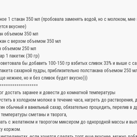
ое 1 стакан 350 мл (пробовала заменять водой, но с молоком, мне 
ется вкуснее)
кан объемом 350 мл
акан с верхом объемом 350 мл
ан объемом 250 мл
ар 1 пакетик (30 гр)
оветовала бы добавить 100-150 гр взбитых сливок 33% и выше с с
пакета сахарной пудры, приблизительно полстакана объемом 250 мл)
ще нежнее, но и без сливок будет вкусно)))
==================
ог достать заранее и довести до комнатной температуры
стить в холодном молоке в течение часа, нагреть до растворения, 
ин обычный и ванильный сахар, обязательно процедить, перелив в 
 температуры сметаны и творога,
ать с желатином и творогом миксером до однородной массы и выл
ху коржом.
в ингредиентах, если хочется сделать торт еще вкуснее, можно доба