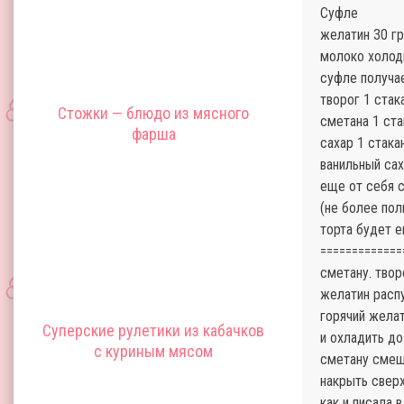
Суфле
желатин 30 гр
молоко холодн
суфле получа
творог 1 ста
Стожки — блюдо из мясного
сметана 1 ст
фарша
сахар 1 стак
ванильный сах
еще от себя с
(не более пол
торта будет е
=============
сметану. твор
желатин распу
горячий желат
Суперские рулетики из кабачков
и охладить до
с куриным мясом
сметану смеш
накрыть свер
как и писала 