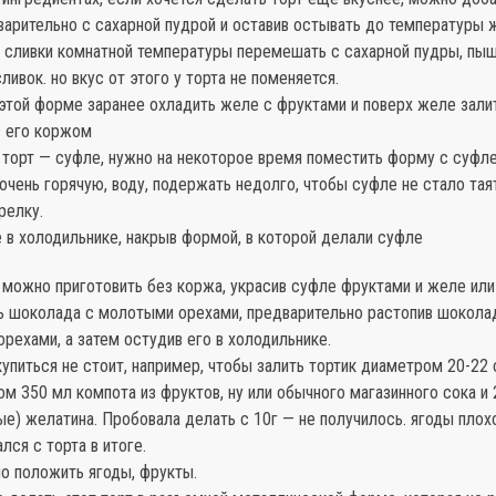
варительно с сахарной пудрой и оставив остывать до температуры 
 сливки комнатной температуры перемешать с сахарной пудры, пы
сливок. но вкус от этого у торта не поменяется.
 этой форме заранее охладить желе с фруктами и поверх желе зали
в его коржом
 торт — суфле, нужно на некоторое время поместить форму с суфл
 очень горячую, воду, подержать недолго, чтобы суфле не стало тая
релку.
 в холодильнике, накрыв формой, в которой делали суфле
 можно приготовить без коржа, украсив суфле фруктами и желе или
ь шоколада с молотыми орехами, предварительно растопив шокола
рехами, а затем остудив его в холодильнике.
упиться не стоит, например, чтобы залить тортик диаметром 20-22
м 350 мл компота из фруктов, ну или обычного магазинного сока и 2
е) желатина. Пробовала делать с 10г — не получилось. ягоды плох
лся с торта в итоге.
о положить ягоды, фрукты.