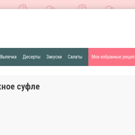
Выпечка
Десерты
Закуски
Салаты
Мои избранные рецеп
ное суфле