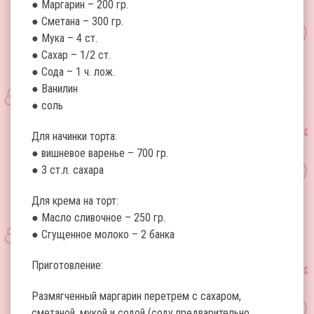
● Маргарин – 200 гр.
● Сметана – 300 гр.
● Мука – 4 ст.
● Сахар – 1/2 ст.
● Сода – 1 ч. лож.
● Ванилин
● соль
Для начинки торта:
● вишневое варенье – 700 гр.
● 3 ст.л. сахара
Для крема на торт:
● Масло сливочное – 250 гр.
● Сгущенное молоко – 2 банка
Приготовление:
Размягченный маргарин перетрем с сахаром,
сметаной, мукой и содой (соду предварительно