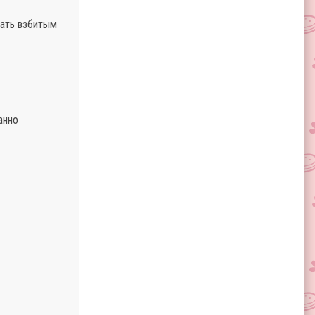
зать взбитым
анно