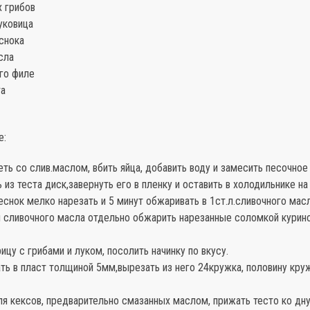
х грибов
уковица
снока
сла
го филе
та
е:
ть со слив.маслом, вбить яйца, добавить воду и замесить песочное
из теста диск,завернуть его в пленку и оставить в холодильнике на 
чеснок мелко нарезать и 5 минут обжаривать в 1ст.л.сливочного масл
л сливочного масла отдельно обжарить нарезанные соломкой курин
ицу с грибами и луком, посолить начинку по вкусу.
ть в пласт толщиной 5мм,вырезать из него 24кружка, половину кру
я кексов, предварительно смазанных маслом, прижать тесто ко дну