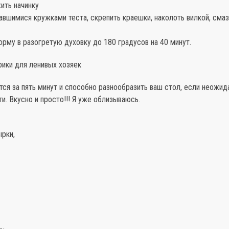
ить начинку
авшимися кружками теста, скрепить краешки, наколоть вилкой, сма
орму в разогретую духовку до 180 градусов на 40 минут.
рики для ленивых хозяек
ся за пять минут и способно разнообразить ваш стол, если неожид
ти. Вкусно и просто!!! Я уже облизываюсь.
ырки,