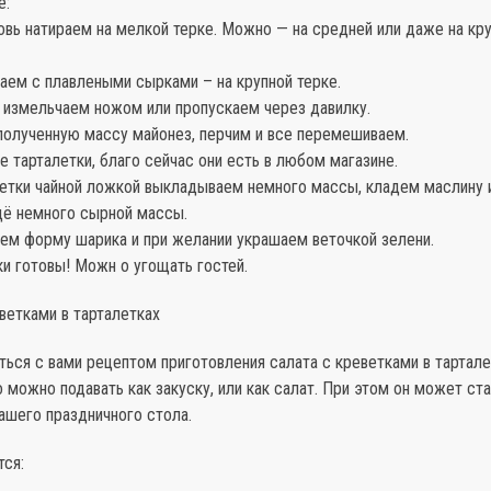
е:
вь натираем на мелкой терке. Можно — на средней или даже на кру
аем с плавлеными сырками – на крупной терке.
 измельчаем ножом или пропускаем через давилку.
полученную массу майонез, перчим и все перемешиваем.
 тарталетки, благо сейчас они есть в любом магазине.
летки чайной ложкой выкладываем немного массы, кладем маслину 
ё немного сырной массы.
ем форму шарика и при желании украшаем веточкой зелени.
и готовы! Можн о угощать гостей.
еветками в тарталетках
ься с вами рецептом приготовления салата с креветками в тартале
можно подавать как закуску, или как салат. При этом он может ст
ашего праздничного стола.
тся: