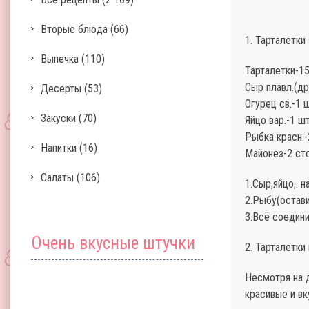
Вторые блюда
(66)
1. Тарталетки
Выпечка
(110)
Тарталетки-15
Сыр плавл.(др
Десерты
(53)
Огурец св.-1 ш
Закуски
(70)
Яйцо вар.-1 шт
Рыбка красн.-
Напитки
(16)
Майонез-2 сто
Салаты
(106)
1.Сыр,яйцо,. н
2.Рыбу(остави
3.Всё соедин
Очень вкусные штучки
2. Тарталетки
Несмотря на д
красивые и вк