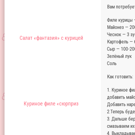
Вам потребуе
Филе курицы 
Майонез — 20
Чеснок — 3 зу
Салат «фантазия» с курицей
Картофель — 
Сыр — 100-20
Зелёный лук
Соль
Как готовить:
1. Куриное фи
добавить майо
Куриное филе «сюрприз
Добавить наре
2.Теперь буде
3. Дальше бе
смазываем их
4. Выкладывае