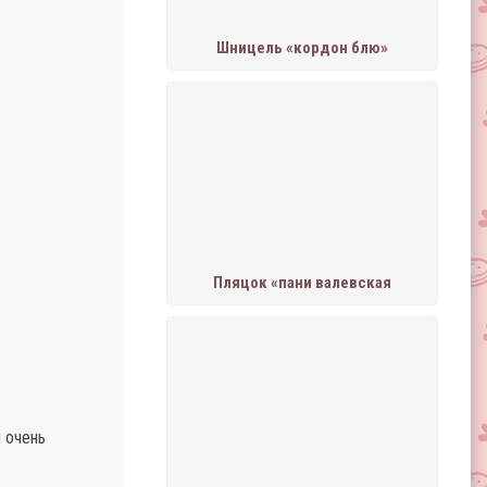
Шницель «кордон блю»
Пляцок «пани валевская
м очень