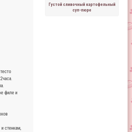
Густой сливочный картофельный
суп-пюре
 тесто
2часа.
а.
ое филе и
жков
 и стенкам,