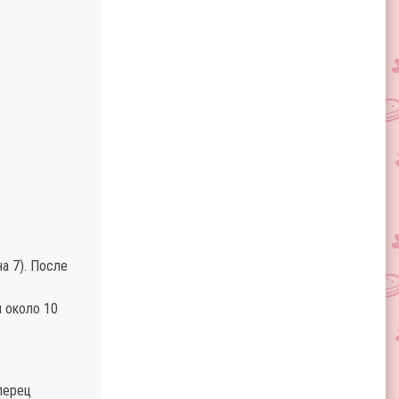
а 7). После
м около 10
перец