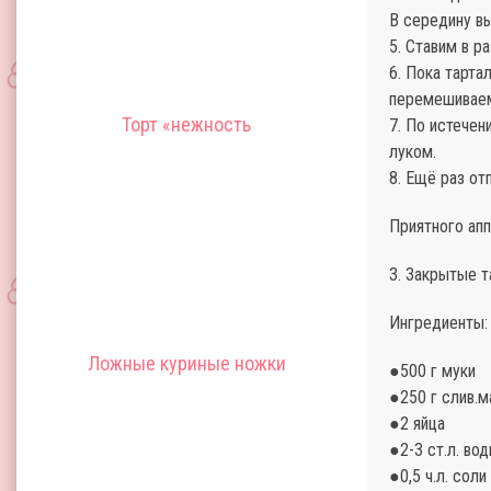
В середину в
5. Ставим в р
6. Пока тарта
перемешивае
Торт «нежность
7. По истечен
луком.
8. Ещё раз от
Приятного апп
3. Закрытые т
Ингредиенты:
Ложные куриные ножки
●500 г муки
●250 г слив.м
●2 яйца
●2-3 ст.л. во
●0,5 ч.л. соли