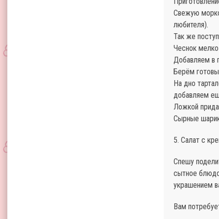
Приготовлени
Свежую морко
любителя).
Так же поступ
Чеснок мелко
Добавляем в 
Берём готовые
На дно тарта
добавляем ещ
Ложкой прида
Сырные шарик
5. Салат с кр
Спешу поделит
сытное блюдо 
украшением в
Вам потребуе