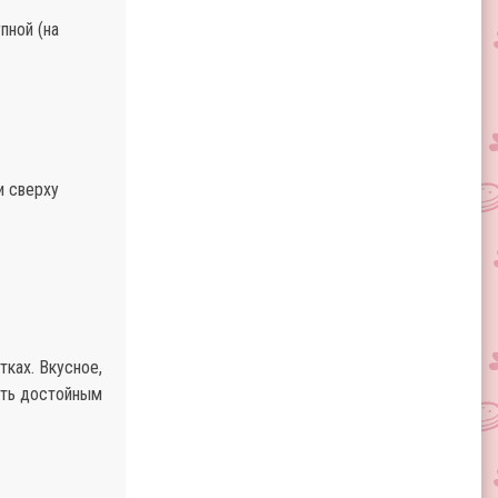
пной (на
и сверху
тках. Вкусное,
ать достойным