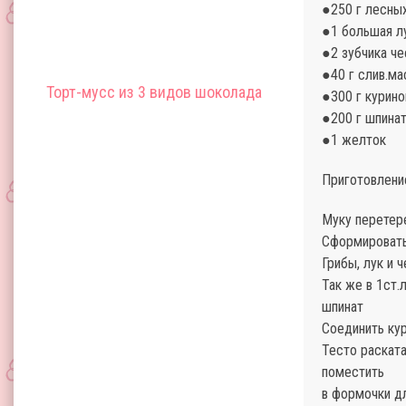
●250 г лесны
●1 большая л
●2 зубчика че
●40 г слив.ма
Торт-мусс из 3 видов шоколада
●300 г курино
●200 г шпина
●1 желток
Приготовлени
Муку перетере
Сформировать 
Грибы, лук и 
Так же в 1ст.
шпинат
Соединить кур
Тесто раската
поместить
в формочки дл