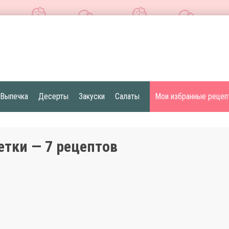
Выпечка
Десерты
Закуски
Салаты
Мои избранные рецеп
етки — 7 рецептов