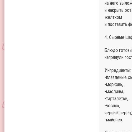
на него вылож
и накрыть ост
желтком
и поставить ф
4. Сырные ша
Блюдо готовит
нагрянули гос
Ингредиенты:
-плавленые с
-морковь,
-маслины,
-тарталетки,
-чеснок,
черный перец,
-майонез.