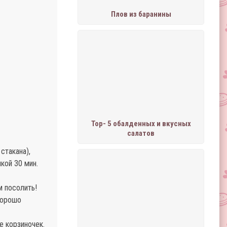
Плов из баранины
Тор- 5 обалденных и вкусных
салатов
стакана),
кой 30 мин.
м посолить!
Хорошо
е корзиночек.