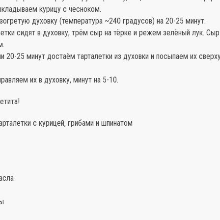
ыкладываем курицу с чесноком.
азогретую духовку (температура ~240 градусов) на 20-25 минут.
летки сидят в духовку, трём сыр на тёрке и режем зелёный лук. Сыр
м.
ии 20-25 минут достаём тарталетки из духовки и посыпаем их сверх
правляем их в духовку, минут на 5-10.
етита!
арталетки с курицей, грибами и шпинатом
асла
ды