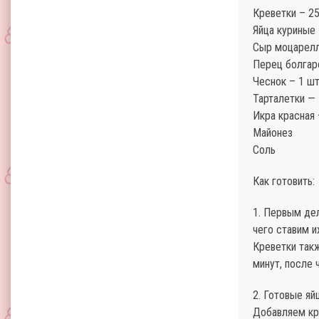
Креветки – 25
Яйца куриные 
Сыр моцарелл
Перец болгарс
Чеснок – 1 шт
Тарталетки — 
Икра красная 
Майонез
Соль
Как готовить:
1. Первым дел
чего ставим и
Креветки такж
минут, после 
2. Готовые яй
Добавляем кре