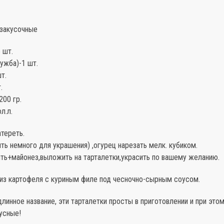
 закусочные
 шт.
ужба)-1 шт.
т.
.
200 гр.
л.л.
атереть.
ть немного для украшения) ,огурец нарезать мелк. кубиком.
ить+майонез,выложить на тарталетки,украсить по вашему желанию.
 из картофеля с куриным филе под чесночно-сырным соусом.
линное название, эти тарталетки просты в приготовлении и при это
усные!