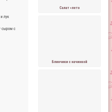
Салат «лето
 и лук
у сыром с
Блинчики с начинкой