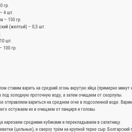
0 гр.
– 4 шт.
а – 150 гр.
кий (желтый) – 0,5 шт.
.
10 шт.
– 100 гр.
ом ставим варить на средний огонь вкрутую яйца (примерно минут н
х под холодную проточную воду, а затем очищаем от скорлупы.
е отправляем вариться на среднем огне в подсоленной воде. Вари
чего остужаем их и очищаем от панциря и головы.
ца нарезаем средними кубиками и перекладываем в салатницу.
ветки (цельные), и сверху трём на крупной терке сыр. Болгарский 