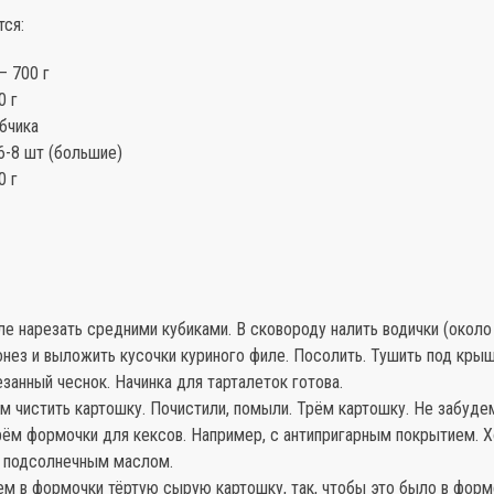
тся:
— 700 г
0 г
бчика
6-8 шт (большие)
0 г
ле нарезать средними кубиками. В сковороду налить водички (около 
нез и выложить кусочки куриного филе. Посолить. Тушить под крыш
занный чеснок. Начинка для тарталеток готова.
м чистить картошку. Почистили, помыли. Трём картошку. Не забуде
рём формочки для кексов. Например, с антипригарным покрытием. 
 подсолнечным маслом.
м в формочки тёртую сырую картошку, так, чтобы это было в форм