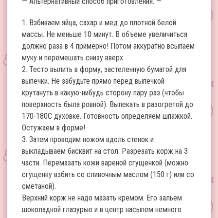
— Альтернативный способ приготовления: —
1. Взбиваем яйца, сахар и мед до плотной белой
массы. Не меньше 10 минут. В объеме увеличиться
должно раза в 4 примерно! Потом аккуратно всыпаем
муку и перемешать снизу вверх.
2. Тесто вылить в форму, застеленную бумагой для
выпечки. Не забудьте прямо перед выпечкой
крутануть в какую-нибудь сторону пару раз (чтобы
поверхность была ровной). Выпекать в разогретой до
170-180С духовке. Готовность определяем шпажкой.
Остужаем в форме!
3. Затем проводим ножом вдоль стенок и
выкладываем бисквит на стол. Разрезать корж на 3
части. Перемазать кожи вареной сгущенкой (можно
сгущенку взбить со сливочным маслом (150 г) или со
сметаной).
Верхний корж не надо мазать кремом. Его зальем
шоколадной глазурью и в центр насыпем немного