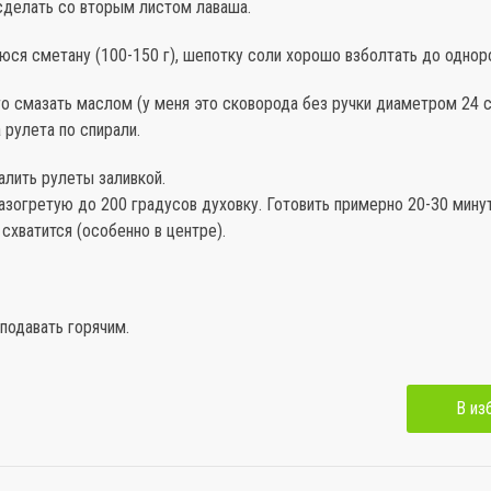
сделать со вторым листом лаваша.
юся сметану (100-150 г), шепотку соли хорошо взболтать до однор
о смазать маслом (у меня это сковорода без ручки диаметром 24 с
рулета по спирали.
алить рулеты заливкой.
азогретую до 200 градусов духовку. Готовить примерно 20-30 минут
 схватится (особенно в центре).
подавать горячим.
В из