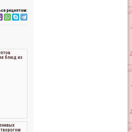
ся рецептом:
ептов
ия блюд из
ога
енивых
 творогом