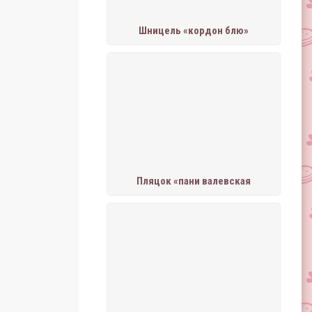
Шницель «кордон блю»
Пляцок «пани валевская