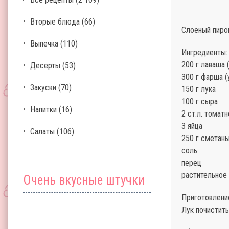
Вторые блюда
(66)
Слоеный пиро
Выпечка
(110)
Ингредиенты:
200 г лаваша 
Десерты
(53)
300 г фарша (
Закуски
(70)
150 г лука
100 г сыра
Напитки
(16)
2 ст.л. томат
3 яйца
Салаты
(106)
250 г сметаны
соль
перец
растительное
Очень вкусные штучки
Приготовлени
Лук почистить