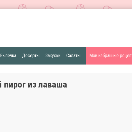
Выпечка
Десерты
Закуски
Салаты
Мои избранные рецеп
 пирог из лаваша