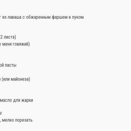
г из лаваша с обжаренным фаршем и луком.
(2 листа)
у меня говяжий)
ной пасты
 (или майонеза)
 масло для жарки
е:
, мелко порезать.