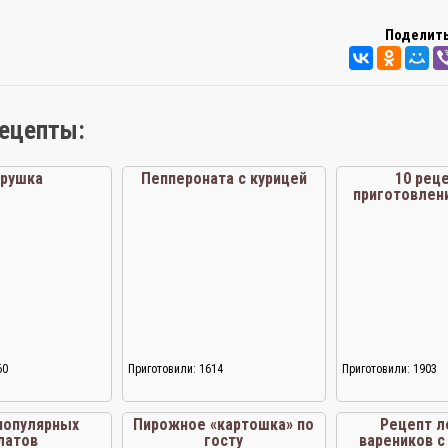
Поделить
рецепты:
трушка
Пеппероната с курицей
10 рец
приготовлен
твор
60
Приготовили: 1614
Приготовили: 1903
 популярных
Пирожное «картошка» по
Рецепт л
латов
госту
вареников с