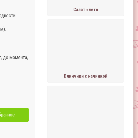
Салат «лето
одности.
м).
, до момента,
Блинчики с начинкой
бранное