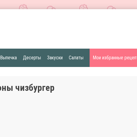
Выпечка
Десерты
Закуски
Салаты
Мои избранные рецеп
ны чизбургер