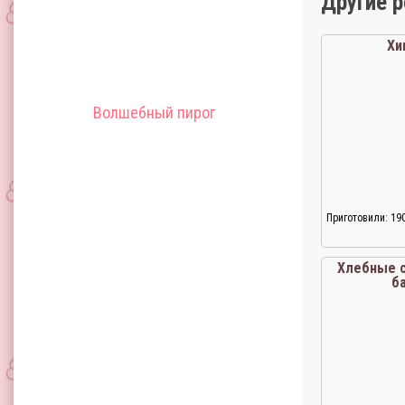
Другие 
Хи
Волшебный пирог
Приготовили: 19
Хлебные с
б