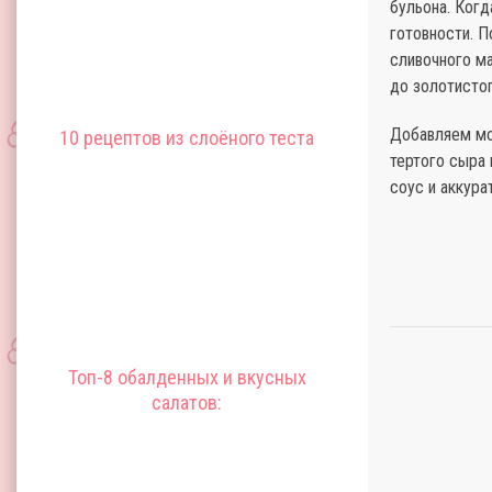
бульона. Когд
готовности. П
сливочного м
до золотистог
Добавляем мо
10 рецептов из слоёного теста
тертого сыра
соус и аккур
Топ-8 обалденных и вкусных
салатов: