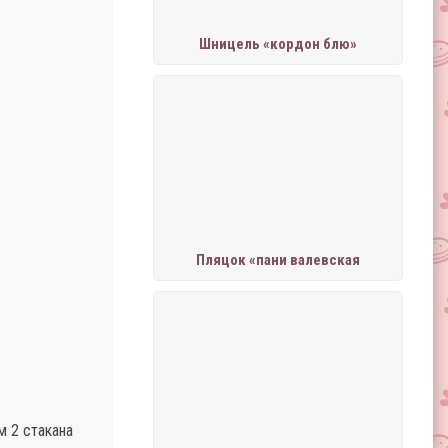
Шницель «кордон блю»
Пляцок «пани валевская
м 2 стакана