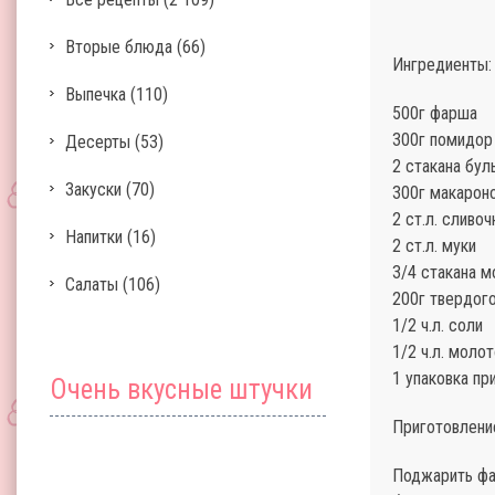
Вторые блюда
(66)
Ингредиенты:
Выпечка
(110)
500г фарша
300г помидор
Десерты
(53)
2 стакана бул
Закуски
(70)
300г макарон
2 ст.л. сливо
Напитки
(16)
2 ст.л. муки
3/4 стакана м
Салаты
(106)
200г твердог
1/2 ч.л. соли
1/2 ч.л. моло
1 упаковка пр
Очень вкусные штучки
Приготовлени
Поджарить фар