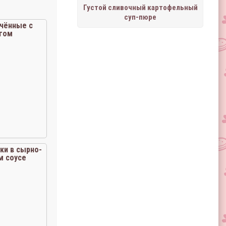
Густой сливочный картофельный
суп-пюре
чённые с
гом
ки в сырно-
м соусе