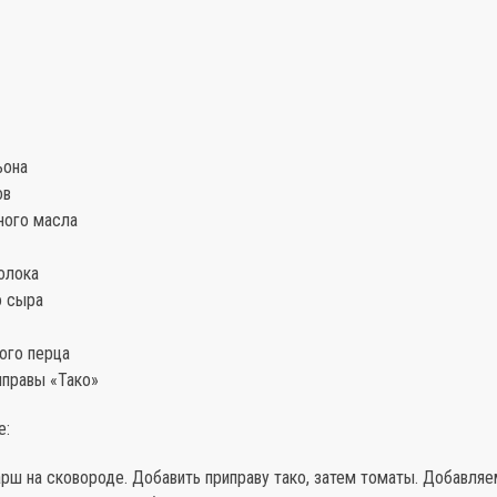
ьона
ов
чного масла
олока
о сыра
того перца
иправы «Тако»
е:
ш на сковороде. Добавить приправу тако, затем томаты. Добавляе