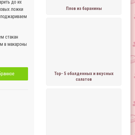
арить до их
Плов из баранины
ловых ложки
и поджариваем
ем стакан
ем в макароны
бранное
Тор- 5 обалденных и вкусных
салатов