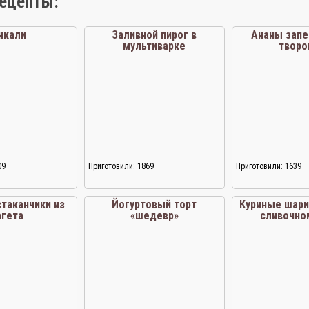
рецепты:
нкали
Заливной пирог в
Ананы запе
мультиварке
творо
09
Приготовили: 1869
Приготовили: 1639
таканчики из
Йогуртовый торт
Куриные шари
агета
«шедевр»
сливочно