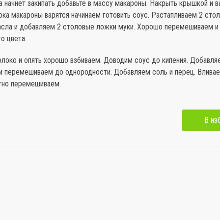
а начнет закипать добавьте в массу макароны. Накрыть крышкой и в
ока макароны варятся начинаем готовить соус. Растапливаем 2 сто
асла и добавляем 2 столовые ложки муки. Хорошо перемешиваем 
о цвета.
локо и опять хорошо взбиваем. Доводим соус до кипения. Добавля
 и перемешиваем до однородности. Добавляем соль и перец. Влива
атно перемешиваем.
В из