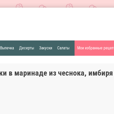
Выпечка
Десерты
Закуски
Салаты
Мои избранные рецеп
ки в маринаде из чеснока, имбиря