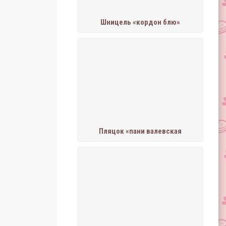
Шницель «кордон блю»
Пляцок «пани валевская