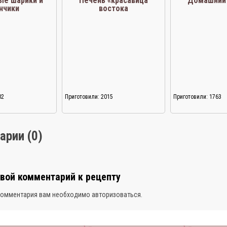
ые шарики и
Печень «красавица
Домашний 
нчики
востока
02
Приготовили: 2015
Приготовили: 1763
арии (0)
свой комментарий к рецепту
комментария вам необходимо
авторизоваться
.