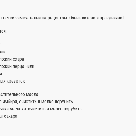
 гостей замечательным рецептом. Очень вкусно и празднично!
тся:
:
оли
 ложки схара
ложки перца чили
ы
ных креветок
астительного масла
 имбиря, очистить и мелко порубить
чика чеснока, очистить и мелко порубить
и сахара