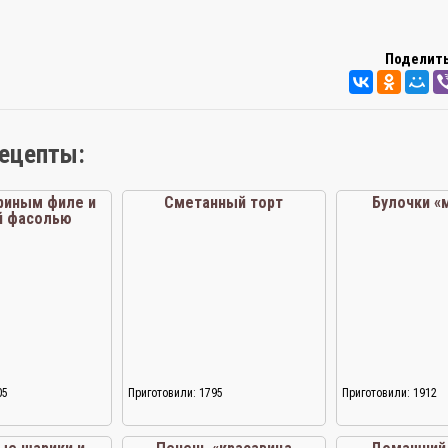
Поделить
рецепты:
уриным филе и
Сметанный торт
Булочки «
й фасолью
05
Приготовили: 1795
Приготовили: 1912