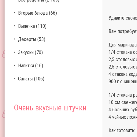
Вторые блюда
(66)
Удивите своих
Выпечка
(110)
Вам потребуе
Десерты
(53)
Для маринада
1/4 стакана с
Закуски
(70)
2,5 столовых
Напитки
(16)
2,5 столовых 
4 стакана вод
Салаты
(106)
900 г очищен
1/4 стакана р
10 см свежего
Очень вкусные штучки
4 больших зуб
4 чайных ложк
Как готовить: