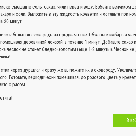
миске смешайте соль, сахар, чили перец и воду. Взбейте венчиком д
ахара и соли. Выложите в эту жидкость креветки и оставьте при ко
а 20 минут.
асло в большой сковороде на среднем огне. Обжарьте имбирь и чес
помешивая деревянной ложкой, в течение 1 минут. Добавьте сахар 
ока чеснок не станет бледно-золотым (еще 1-2 минуты). Чеснок не
евым!
ветки через дуршлаг и сразу же выложите их в сковороду. Увеличьт
го. Готовьте, периодически помешивая, до розового цвета у кревет
айте с рисом.
етита!
В из