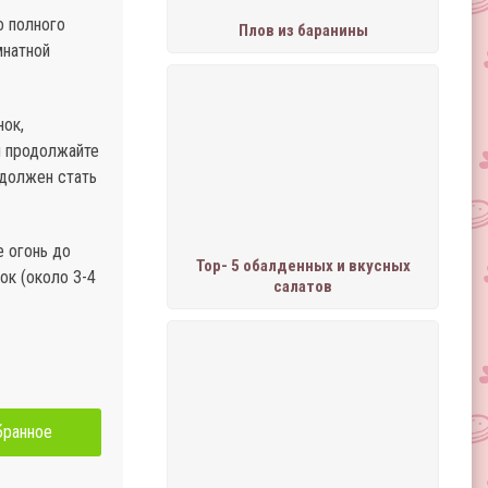
о полного
Плов из баранины
мнатной
нок,
и продолжайте
 должен стать
е огонь до
Тор- 5 обалденных и вкусных
ок (около 3-4
салатов
бранное