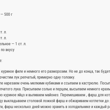
 — 500 г
т. л.
т. л.
льное — 1 ст. л.
 по вкусу
е:
 куриное филе и немного его разморозим. Но не до конца, так буде
очистим лук репчатый, примерно одну головку.
иле нарезаем очень мелкими кубиками и ссыпаем в кастрюлю. Пос
епчатого лука. Присыпаем солью и перцем, высыпаем немного крах
о куриное яйцо и выливаем майонез. Перемешиваем , фарш для кот
оду выкладываем столовой ложкой фарш и обжариваем котлетки до
ти, фарш несколько дней можно хранить в холодильнике и каждый р