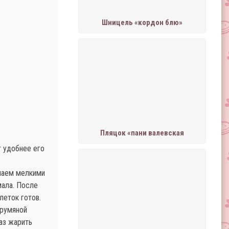
Шницель «кордон блю»
Пляцок «пани валевская
т удобнее его
ыпаем мелкими
мала. После
леток готов.
 румяной
аз жарить