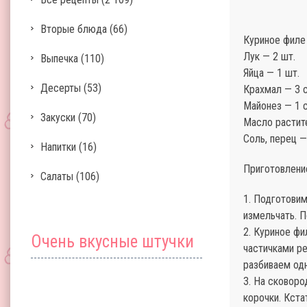
Вторые блюда
(66)
Куриное филе
Лук — 2 шт.
Выпечка
(110)
Яйца — 1 шт.
Десерты
(53)
Крахмал — 3 с
Майонез — 1 с
Закуски
(70)
Масло растите
Соль, перец —
Напитки
(16)
Приготовлени
Салаты
(106)
1. Подготовим
измельчать. П
2. Куриное ф
Очень вкусные штучки
частичками р
разбиваем одн
3. На сковор
корочки. Кста