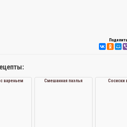
Поделить
рецепты:
 с вареньем
Смешанная паэлья
Сосиски 