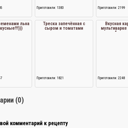
05
Приготовили: 1383
Приготовили: 2199
семенами льна
Треска запечённая с
Вкусная ка
кусные!!!)))
сыром и томатами
мультиварке
“выпе
57
Приготовили: 1821
Приготовили: 2248
арии (0)
свой комментарий к рецепту