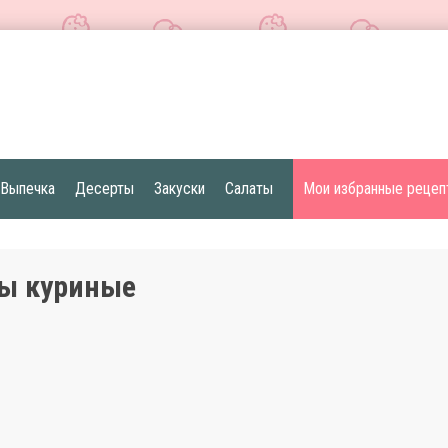
Выпечка
Десерты
Закуски
Салаты
Мои избранные рецеп
ы куриные