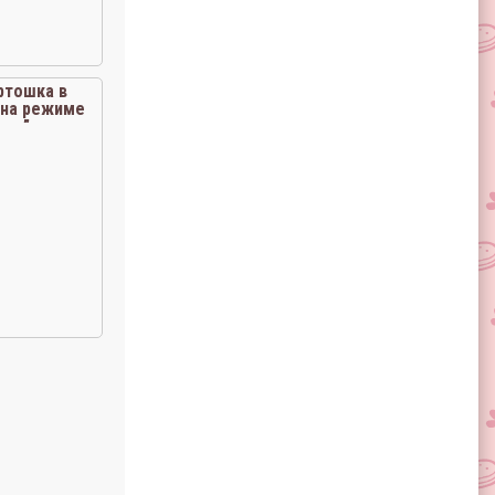
ртошка в
 на режиме
чка”