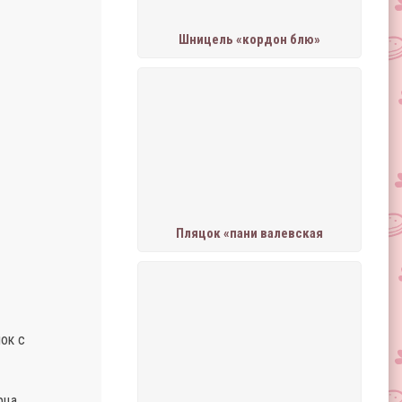
Шницель «кордон блю»
Пляцок «пани валевская
ок с
рца.