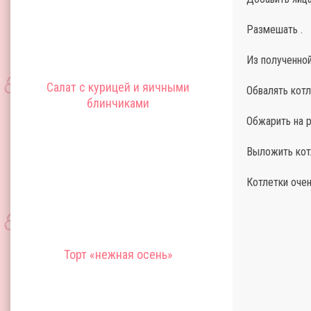
Размешать .
Из полученно
Салат с курицей и яичными
Обвалять котл
блинчиками
Обжарить на р
Выложить кот
Котлетки очен
Торт «нежная осень»