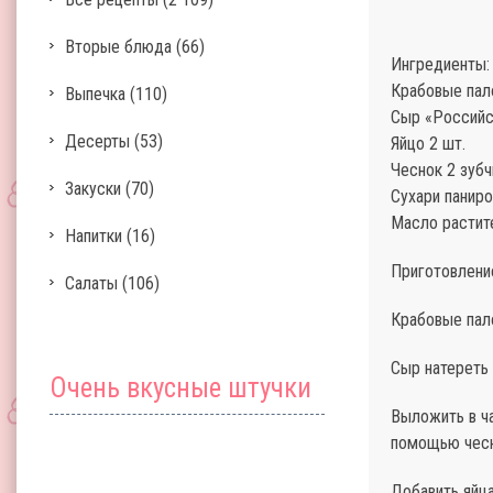
Вторые блюда
(66)
Ингредиенты:
Крабовые пало
Выпечка
(110)
Сыр «Российск
Десерты
(53)
Яйцо 2 шт.
Чеснок 2 зубч
Закуски
(70)
Сухари панир
Масло растит
Напитки
(16)
Приготовление
Салаты
(106)
Крабовые пало
Сыр натереть 
Очень вкусные штучки
Выложить в ч
помощью чесн
Добавить яйц