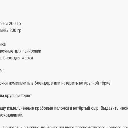
чки 200 гр.
ий» 200 гр.
ика
овочные для панировки
ельное для жарки
 :
чки измельчить в блендере или натереть на крупной тёрке.
на крупной тёрке.
ашу измельчённые крабовые палочки и натёртый сыр. Выдавить чесн
окодавилки.
а. По желанию можно добавить немного свежемолотого чёрного пе