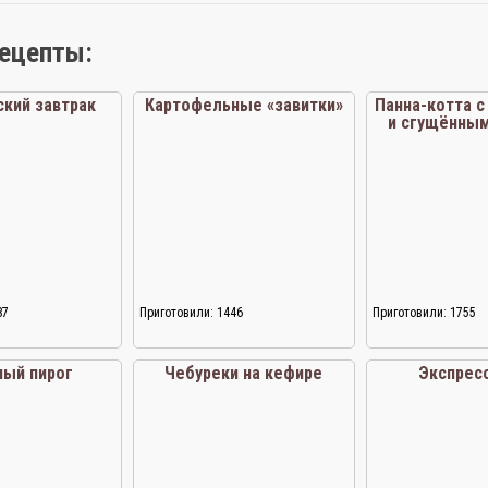
рецепты:
ский завтрак
Картофельные «завитки»
Панна-котта 
и сгущённы
87
Приготовили: 1446
Приготовили: 1755
ный пирог
Чебуреки на кефире
Экспрес