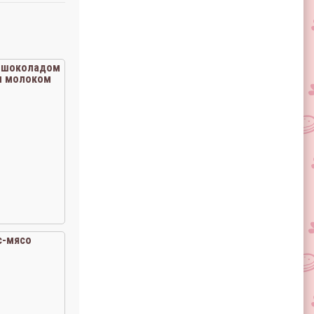
с шоколадом
м молоком
с-мясо