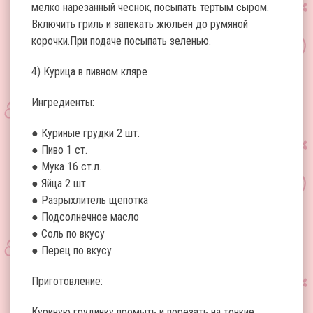
мелко нарезанный чеснок, посыпать тертым сыром.
Включить гриль и запекать жюльен до румяной
корочки.При подаче посыпать зеленью.
4) Курица в пивном кляре
Ингредиенты:
● Куриные грудки 2 шт.
● Пиво 1 ст.
● Мука 16 ст.л.
● Яйца 2 шт.
● Разрыхлитель щепотка
● Подсолнечное масло
● Соль по вкусу
● Перец по вкусу
Приготовление:
Куриную грудинку промыть и порезать на тонкие