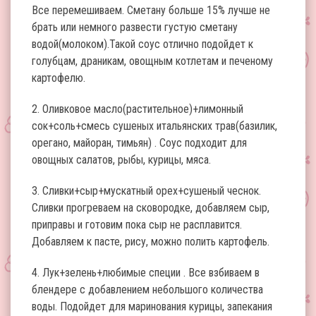
Все перемешиваем. Сметану больше 15% лучше не
брать или немного развести густую сметану
водой(молоком).Такой соус отлично подойдет к
голубцам, драникам, овощным котлетам и печеному
картофелю.
2. Оливковое масло(растительное)+лимонный
сок+соль+смесь сушеных итальянских трав(базилик,
орегано, майоран, тимьян) . Соус подходит для
овощных салатов, рыбы, курицы, мяса.
3. Сливки+сыр+мускатный орех+сушеный чеснок.
Сливки прогреваем на сковородке, добавляем сыр,
приправы и готовим пока сыр не расплавится.
Добавляем к пасте, рису, можно полить картофель.
4. Лук+зелень+любимые специи . Все взбиваем в
блендере с добавлением небольшого количества
воды. Подойдет для маринования курицы, запекания