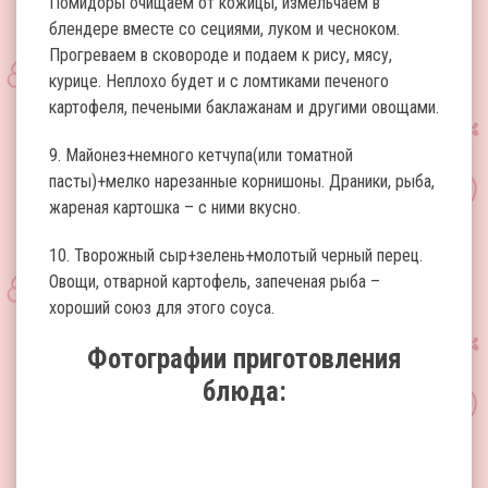
Помидоры очищаем от кожицы, измельчаем в
блендере вместе со сециями, луком и чесноком.
Прогреваем в сковороде и подаем к рису, мясу,
курице. Неплохо будет и с ломтиками печеного
картофеля, печеными баклажанам и другими овощами.
9. Майонез+немного кетчупа(или томатной
пасты)+мелко нарезанные корнишоны. Драники, рыба,
жареная картошка – с ними вкусно.
10. Творожный сыр+зелень+молотый черный перец.
Овощи, отварной картофель, запеченая рыба –
хороший союз для этого соуса.
Фотографии приготовления
блюда: