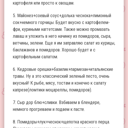
картофеля или просто к овощам.
5. Майонез+соевый соус+долька чеснока+лимонный
сок+немного горчицы. Будет вкусно с картофелем-
фри, куриными наггетсами. Также можно промазать
лаваш и уложить в него начинку из помидоров, сыра,
ветчины, зелени. Еще я им заправляю салат из курицы,
баклажанов и помидоров. Хорошо будет и с
картофельным салатом.
6. Кедровые орешки+базилик+пармезан+итальянские
травы. Ну а это классический зеленый песто, очень
вкусный! К рыбе, мясу, тостам и конечно к салату
капрезе(ломтики моцареллы, помидоров).
7. Сыр дор блю+сливки. Взбиваем в блендере,
немного прогреваем и подаем к пасте.
8. Помидоры+лук+чеснок+щепотка красного перца.