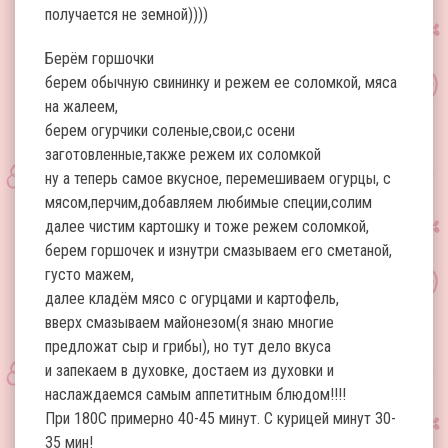
получается не земной))))
Берём горшочки
берем обычную свининку и режем ее соломкой, мяса
на жалеем,
берем огурчики соленые,свои,с осени
заготовленные,также режем их соломкой
ну а теперь самое вкусное, перемешиваем огурцы, с
мясом,перчим,добавляем любимые специи,солим
далее чистим картошку и тоже режем соломкой,
берем горшочек и изнутри смазываем его сметаной,
густо мажем,
далее кладём мясо с огурцами и картофель,
вверх смазываем майонезом(я знаю многие
предложат сыр и грибы), но тут дело вкуса
и запекаем в духовке, достаем из духовки и
наслаждаемся самым аппетитным блюдом!!!!
При 180С примерно 40-45 минут. С курицей минут 30-
35 мин!