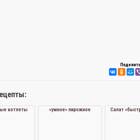
Поделить
рецепты:
ные котлеты
«умное» пирожное
Салат «быстр