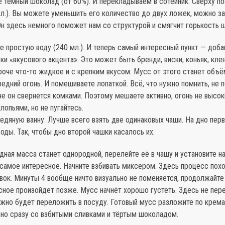
е тёмный шоколад (от 60%). И перекладываем в сотейник. Сверху п
.л.). Вы можете уменьшить его количество до двух ложек, можно з
Он здесь немного поможет нам со структурой и смягчит горькость 
е простую воду (240 мл.). И теперь самый интересный пункт — доба
и «вкусового акцента». Это может быть бренди, виски, коньяк, кле
роче что-то жидкое и с крепким вкусом. Мусс от этого станет объё
редний огонь. И помешиваете лопаткой. Всё, что нужно помнить, не 
е он свернется комками. Поэтому мешаете активно, огонь не высок
лопьями, но не пугайтесь.
едяную ванну. Лучше всего взять две одинаковых чаши. На дно пер
воды. Так, чтобы дно второй чашки касалось их.
ная масса станет однородной, перелейте её в чашу и установите н
 самое интересное. Начните взбивать миксером. Здесь процесс пох
вок. Минуты 4 вообще ничто визуально не поменяется, продолжайте 
ное произойдет позже. Мусс начнёт хорошо густеть. Здесь не пере
ожно будет переложить в посуду. Готовый мусс разложите по крема
но сразу со взбитыми сливками и тёртым шоколадом.