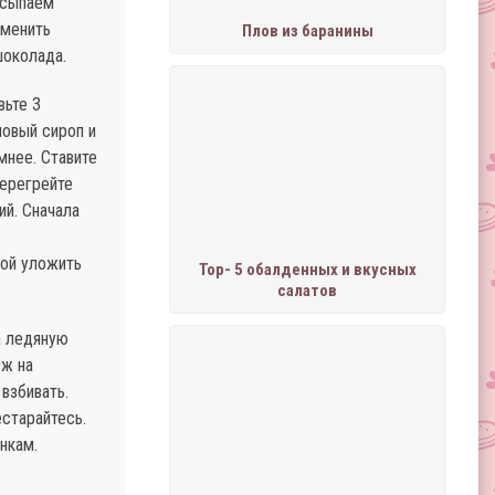
осыпаем
аменить
Плов из баранины
шоколада.
вьте 3
новый сироп и
мнее. Ставите
перегрейте
ий. Сначала
вой уложить
Тор- 5 обалденных и вкусных
салатов
а ледяную
ож на
взбивать.
старайтесь.
нкам.