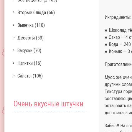
Вторые блюда
(66)
Ингредиенты:
Выпечка
(110)
● Шоколад тё
● Сахар — 4 ст
Десерты
(53)
● Вода — 240 
Закуски
(70)
● Коньяк — 3 с
Напитки
(16)
Приготовлени
Салаты
(106)
Мусс же очен
другими слова
Текстура пор
составляющие
Очень вкусные штучки
остановить ва
дно стакана и
Забыл!! На вс