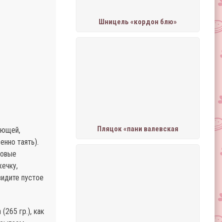
Шницель «кордон блю»
Пляцок «пани валевская
яющей,
енно таять).
совые
ечку,
видите пустое
265 гр.), как