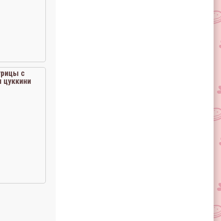
урицы с
 цуккини