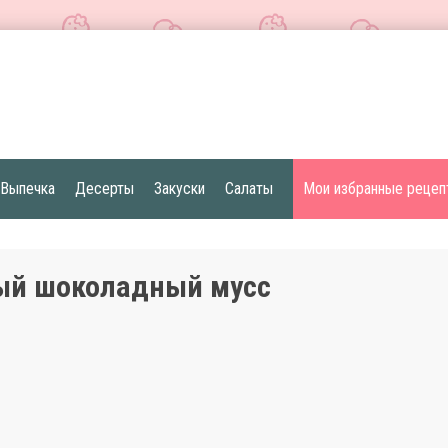
Выпечка
Десерты
Закуски
Салаты
Мои избранные рецеп
ый шоколадный мусс