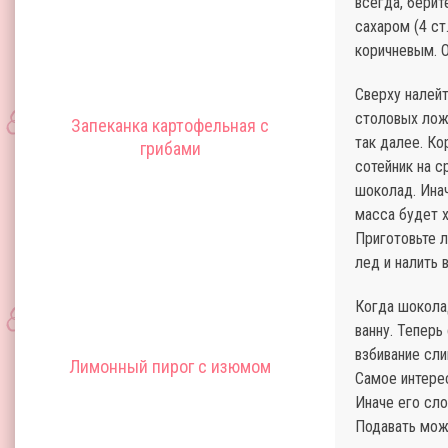
всегда, берит
сахаром (4 ст
коричневым. 
Сверху налейт
столовых ложк
Запеканка картофельная с
так далее. Ко
грибами
сотейник на с
шоколад. Инач
масса будет х
Приготовьте л
лед и налить 
Когда шоколад
ванну. Теперь
взбивание сли
Лимонный пирог с изюмом
Самое интерес
Иначе его сл
Подавать мож