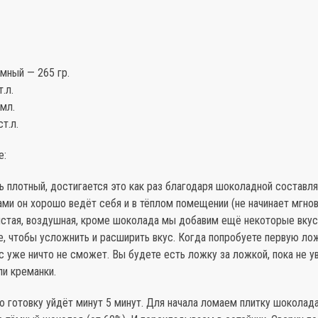
мный — 265 гр.
.л.
мл.
т.л.
е:
ь плотный, достигается это как раз благодаря шоколадной составл
ми он хорошо ведёт себя и в тёплом помещении (не начинает мгнов
истая, воздушная, кроме шоколада мы добавим ещё некоторые вку
, чтобы усложнить и расширить вкус. Когда попробуете первую лож
с уже ничто не сможет. Вы будете есть ложку за ложкой, пока не у
ли креманки.
ю готовку уйдёт минут 5 минут. Для начала ломаем плитку шоколада (