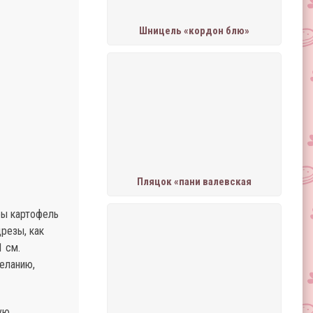
Шницель «кордон блю»
Пляцок «пани валевская
бы картофель
резы, как
1 см.
желанию,
ую