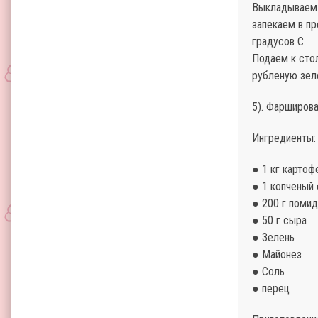
Выкладываем 
запекаем в пр
градусов С.
Подаем к стол
рубленую зеле
5). Фарширов
Ингредиенты:
● 1 кг картоф
● 1 копченый 
● 200 г поми
● 50 г сыра
● Зелень
● Майонез
● Соль
● перец