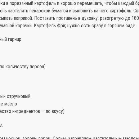
ки в порезанный картофель и хорошо перемешать, чтобы каждый б
ень застелить пекарской бумагой и выложить на него картофель. Св
ыпать паприкой. Поставить противень в духовку, разогретую до 180
умяной корочки. Картофель Фри; нужно есть сразу в горячем виде.
ный гарнир
по количеству персон)
ный стручковый
ое масло
ество ингредиентов — по вкусу)
е:
ем чеснок, зелень, перец. Солим, заправляем растительным маслом