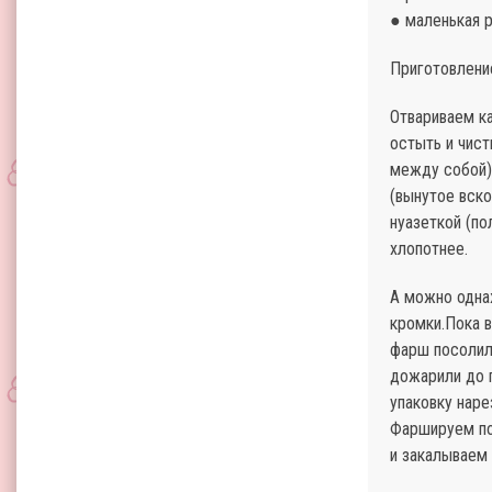
● маленькая р
Приготовлени
Отвариваем ка
остыть и чист
между собой)
(вынутое вско
нуазеткой (по
хлопотнее.
А можно одна
кромки.Пока 
фарш посолили
дожарили до 
упаковку наре
Фаршируем по
и закалываем 