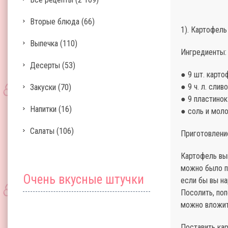
Вторые блюда
(66)
1). Картофел
Выпечка
(110)
Ингредиенты:
Десерты
(53)
● 9 шт. карто
● 9 ч. л. сли
Закуски
(70)
● 9 пластинок
Напитки
(16)
● соль и моло
Салаты
(106)
Приготовлени
Картофель вым
можно было п
Очень вкусные штучки
если бы вы на
Посолить, поп
можно вложит
Поставить кар