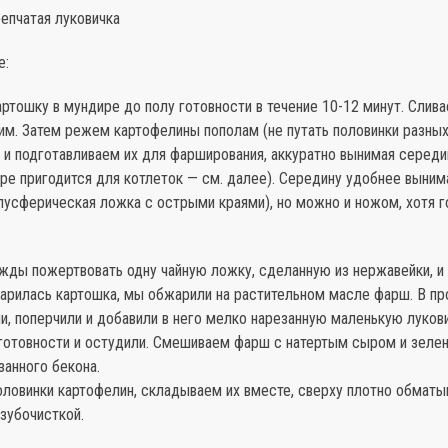
епчатая луковичка
е:
ртошку в мундире до полу готовности в течение 10-12 минут. Слива
им. Затем режем картофелины пополам (не путать половинки разны
 и подготавливаем их для фарширования, аккуратно вынимая середи
ре пригодится для котлеток — см. далее). Середину удобнее выним
лусферическая ложка с острыми краями), но можно и ножом, хотя 
жды пожертвовать одну чайную ложку, сделанную из нержавейки, и 
варилась картошка, мы обжарили на растительном масле фарш. В п
, поперчили и добавили в него мелко нарезанную маленькую лукови
готовности и остудили. Смешиваем фарш с натертым сыром и зеле
занного бекона.
ловинки картофелин, складываем их вместе, сверху плотно обмат
зубочисткой.