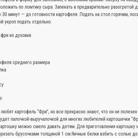
оложить по ломтику сыра. Запекать в предварительно разогретой до
 30 минут — до готовности картофеля. Подать на стол горячим, пос
й укроп подать отдельно.
 фри из духовки
тофеля среднего размера
лка
су
е:
 любят картофель “Фри”, но все прекрасно знают, что он не полезен
удет палочкой-выручалочкой для многих любителей картошечки “Фри
картошку можно смело давать детям. Для приготовления картошку 
орезать брусочками толщиной 1 см.Яичные белки взбить с солью до 