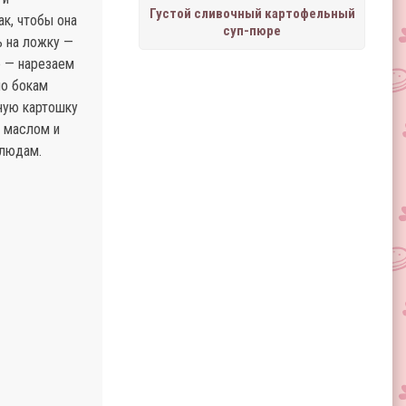
Густой сливочный картофельный
к, чтобы она
суп-пюре
ь на ложку —
е — нарезаем
по бокам
ную картошку
 маслом и
блюдам.