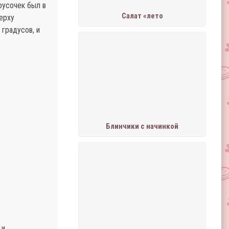
русочек был в
Салат «лето
ерху
 градусов, и
Блинчики с начинкой
 и