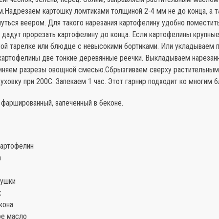
.Надрезаем картошку ломтиками толщиной 2-4 мм не до конца, а та
уться веером. Для такого нарезания картофелину удобно поместит
е дадут прорезать картофелину до конца. Если картофелины крупны
чной тарелке или блюдце с невысокими бортиками. Или укладываем 
картофелины две тонкие деревянные реечки. Выкладываем нарезан
чиняем разрезы овощной смесью.Сбрызгиваем сверху растительным
ховку при 200С. Запекаем 1 час. Этот гарнир подходит ко многим 
 фаршированный, запеченный в беконе.
картофелин
а
рушки
к
кона
ое масло