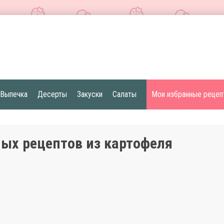
Выпечка
Десерты
Закуски
Салаты
Мои избранные рецеп
ных рецептов из картофеля