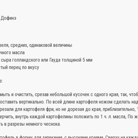
ь Дофинэ
феля, средних, одинаковой величины
вочного масла
 сыра голландского или Гауда толщиной 5 мм
тый перец по вкусу
е:
ыть и очистить, срезав небольшой кусочек с одного края, так, что
оставить вертикально. По всей длине картофеля ножом сделать над
резали для картофеля фри, но не дорезая до края, приблизительно, 
ерчить, внутрь каждой картофелины положить по 1 ч. л. масла, По 
ь в разрезы немного чеснока.
тофель в форму для запекания, с высокими краями. Сверху на кажд