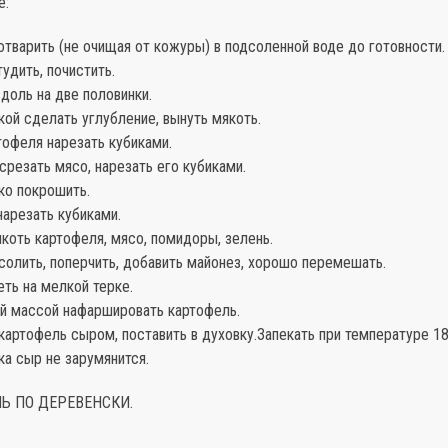
е:
отварить (не очищая от кожуры) в подсоленной воде до готовности.
удить, почистить.
вдоль на две половинки.
кой сделать углубление, вынуть мякоть.
тофеля нарезать кубиками.
 срезать мясо, нарезать его кубиками.
ко покрошить.
арезать кубиками.
коть картофеля, мясо, помидоры, зелень.
солить, поперчить, добавить майонез, хорошо перемешать.
еть на мелкой терке.
ой массой нафаршировать картофель.
картофель сыром, поставить в духовку.Запекать при температуре 1
ока сыр не зарумянится.
ЛЬ ПО ДЕРЕВЕНСКИ.