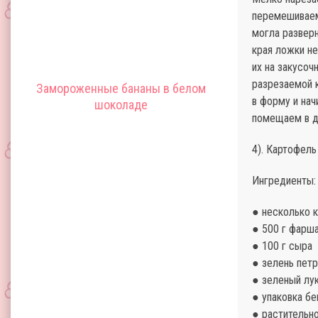
перемешиваем
могла разверн
края ложки н
их на закусо
разрезаемой 
Замороженные бананы в белом
в форму и на
шоколаде
помещаем в ду
4). Картофель
Ингредиенты:
● несколько 
● 500 г фарш
● 100 г сыра
● зелень пет
● зеленый лу
● упаковка бе
● растительн