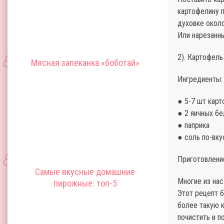
картофелину п
духовке около
Или нарезанны
2). Картофель
Мясная запеканка «боботай»
Ингредиенты:
● 5-7 шт кар
● 2 яичных бе
● паприка
● соль по-вку
Приготовлени
Самые вкусные домашние
Многие из нас
пирожные: топ-5
Этот рецепт б
более такую 
почистить и п