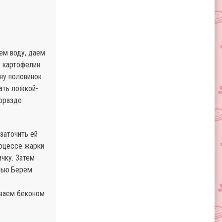
ем воду, даем
х картофелин
ну половинок
ать ложкой-
гораздо
заточить ей
роцессе жарки
чку. Затем
нью.Берем
ываем беконом