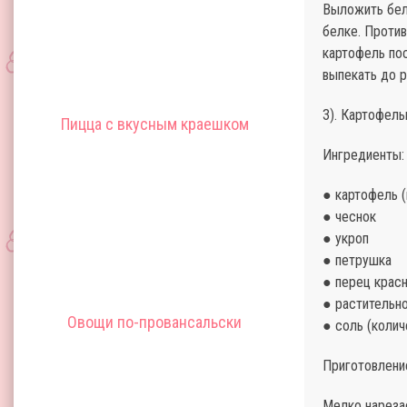
Выложить бел
белке. Против
картофель пос
выпекать до р
3). Картофель
Пицца с вкусным краешком
Ингредиенты:
● картофель (
● чеснок
● укроп
● петрушка
● перец крас
● растительн
Овощи по-провансальски
● соль (колич
Приготовлени
Мелко нареза