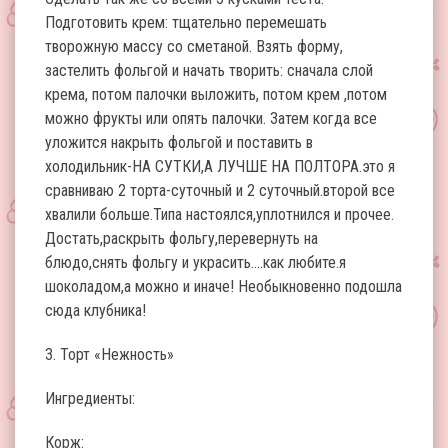
Подготовить крем: тщательно перемешать
творожную массу со сметаной. Взять форму,
застелить фольгой и начать творить: сначала слой
крема, потом палочки выложить, потом крем ,потом
можно фрукты или опять палочки. Затем когда все
уложится накрыть фольгой и поставить в
холодильник-НА СУТКИ,А ЛУЧШЕ НА ПОЛТОРА.это я
сравниваю 2 торта-суточный и 2 суточный.второй все
хвалили больше.Типа настоялся,уплотнился и прочее.
Достать,раскрыть фольгу,перевернуть на
блюдо,снять фольгу и украсить….как любите.я
шоколадом,а можно и иначе! Необыкновенно подошла
сюда клубника!
3. Торт «Нежность»
Ингредиенты:
Корж: