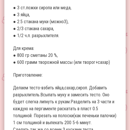
● 3 ст.ложки сиропа или меда,
● 3 яйца,
● 2.5 стакана муки (можно3),
● 2/3 стакана сахара,
● 1/2 ч.л. разрыхлителя.
Для крема:
● 800 гр сметаны 20 %,
● 600 грамм творожной массы (или творог+сахар)
Приготовление:
Делаем тесто-взбить яйца,сахар,сироп. Добавить
разрыхлитель.Всыпать муку и замесить тесто. Оно
будет слегка липнуть к рукам.Разделить на 3 части и
каждую на пергаменте раскатать в пласт 0.5
толщиной. Порезать на полоски(как печеньки палочки)
1 см толщиной и выпекать 200 5-6 минут.
Сделать так же со всеми 3 кусками теста.