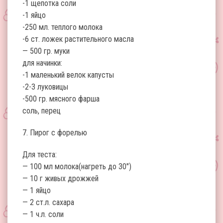
-1 щепотка соли
-1 яйцо
-250 мл. теплого молока
-6 ст. ложек растительного масла
— 500 гр. муки
для начинки:
-1 маленький велок капусты
-2-3 луковицы
-500 гр. мясного фарша
соль, перец
7. Пирог с форелью
Для теста:
— 100 мл молока(нагреть до 30″)
— 10 г живых дрожжей
— 1 яйцо
— 2 ст.л. сахара
— 1 ч.л. соли