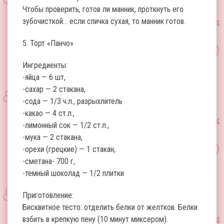
Чтобы проверить, готов ли манник, проткнуть его
зубочисткой… если спичка сухая, то манник готов.
5. Торт «Панчо»
Ингредиенты:
-яйца — 6 шт,
-сахар — 2 стакана,
-сода — 1/3 ч.л., разрыхлитель
-какао — 4 ст.л.,
-лимонный сок — 1/2 ст.л.,
-мука — 2 стакана,
-орехи (грецкие) — 1 стакан,
-сметана- 700 г,
-темный шоколад — 1/2 плитки
Приготовление:
Бисквитное тесто: отделить белки от желтков. Белки
взбить в крепкую пену (10 минут миксером).