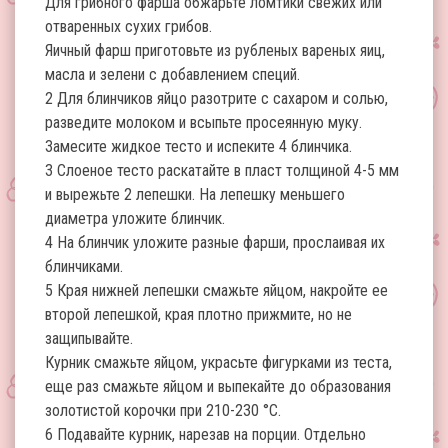
Для грибного фарша обжарьте ломтики свежих или
отваренных сухих грибов.
Яичный фарш приготовьте из рубленых вареных яиц,
масла и зелени с добавлением специй.
2 Для блинчиков яйцо разотрите с сахаром и солью,
разведите молоком и всыпьте просеянную муку.
Замесите жидкое тесто и испеките 4 блинчика.
3 Слоеное тесто раскатайте в пласт толщиной 4-5 мм
и вырежьте 2 лепешки. На лепешку меньшего
диаметра уложите блинчик.
4 На блинчик уложите разные фарши, прослаивая их
блинчиками.
5 Края нижней лепешки смажьте яйцом, накройте ее
второй лепешкой, края плотно прижмите, но не
защипывайте.
Курник смажьте яйцом, украсьте фигурками из теста,
еще раз смажьте яйцом и выпекайте до образования
золотистой корочки при 210-230 °С.
6 Подавайте курник, нарезав на порции. Отдельно