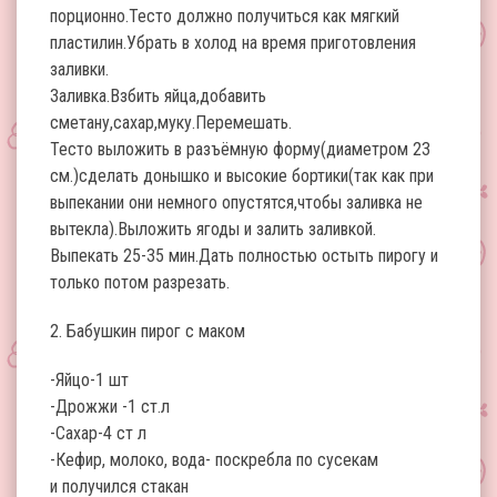
порционно.Тесто должно получиться как мягкий
пластилин.Убрать в холод на время приготовления
заливки.
Заливка.Взбить яйца,добавить
сметану,сахар,муку.Перемешать.
Тесто выложить в разъёмную форму(диаметром 23
см.)сделать донышко и высокие бортики(так как при
выпекании они немного опустятся,чтобы заливка не
вытекла).Выложить ягоды и залить заливкой.
Выпекать 25-35 мин.Дать полностью остыть пирогу и
только потом разрезать.
2. Бабушкин пирог с маком
-Яйцо-1 шт
-Дрожжи -1 ст.л
-Сахар-4 ст л
-Кефир, молоко, вода- поскребла по сусекам
и получился стакан