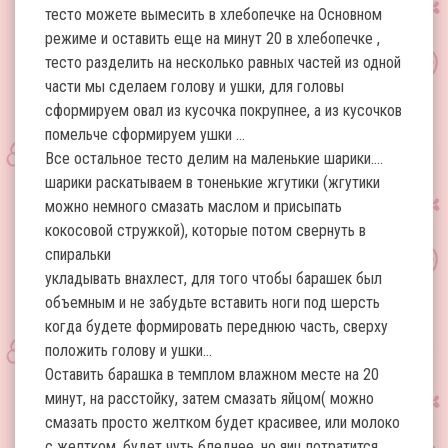
тесто можете вымесить в хлебопечке на Основном
режиме и оставить еще на минут 20 в хлебопечке ,
тесто разделить на несколько равных частей из одной
части мы сделаем голову и ушки, для головы
сформируем овал из кусочка покрупнее, а из кусочков
помельче сформируем ушки …
Все остальное тесто делим на маленькие шарики….
шарики раскатываем в тоненькие жгутики (жгутики
можно немного смазать маслом и присыпать
кокосовой стружкой), которые потом свернуть в
спиральки
укладывать внахлест, для того чтобы барашек был
объемным и не забудьте вставить ноги под шерсть
когда будете формировать переднюю часть, сверху
положить голову и ушки…
Оставить барашка в темплом влажном месте на 20
минут, на расстойку, затем смазать яйцом( можно
смазать просто желтком будет красивее, или молоко
с желтком, будет чуть бледнее, но яиц потратится