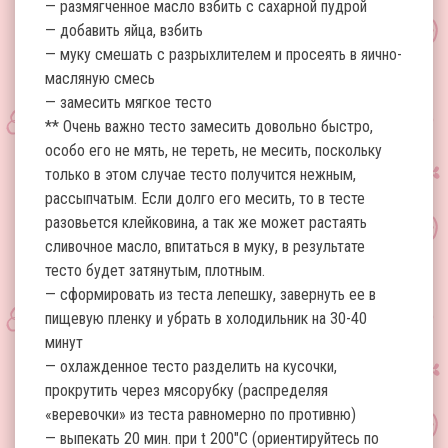
— размягченное масло взбить с сахарной пудрой
— добавить яйца, взбить
— муку смешать с разрыхлителем и просеять в яично-
масляную смесь
— замесить мягкое тесто
** Очень важно тесто замесить довольно быстро,
особо его не мять, не тереть, не месить, поскольку
только в этом случае тесто получится нежным,
рассыпчатым. Если долго его месить, то в тесте
разовьется клейковина, а так же может растаять
сливочное масло, впитаться в муку, в результате
тесто будет затянутым, плотным.
— сформировать из теста лепешку, завернуть ее в
пищевую пленку и убрать в холодильник на 30-40
минут
— охлажденное тесто разделить на кусочки,
прокрутить через мясорубку (распределяя
«веревочки» из теста равномерно по противню)
— выпекать 20 мин. при t 200″С (ориентируйтесь по