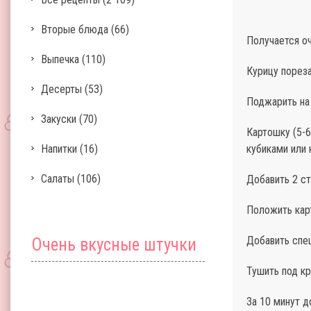
Вторые блюда
(66)
Получается оч
Выпечка
(110)
Курицу пореза
Десерты
(53)
Поджарить на 
Закуски
(70)
Картошку (5-6
Напитки
(16)
кубиками или 
Салаты
(106)
Добавить 2 ст
Положить карт
Добавить спец
Очень вкусные штучки
Тушить под к
За 10 минут д