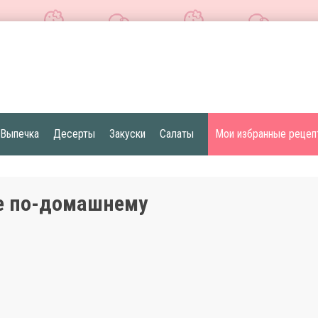
Выпечка
Десерты
Закуски
Салаты
Мои избранные рецеп
е по-домашнему