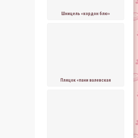
Шницель «кордон блю»
Пляцок «пани валевская