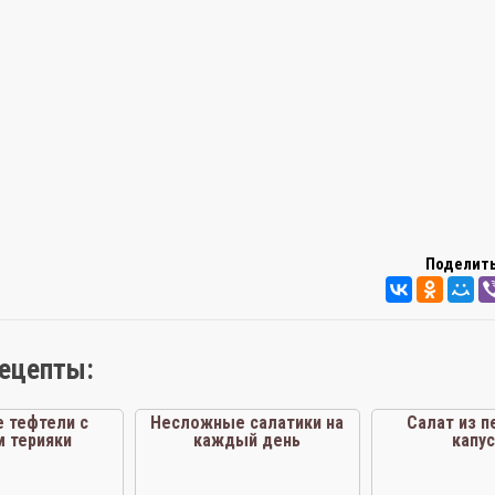
Поделить
рецепты:
 тефтели с
Несложные салатики на
Салат из п
м терияки
каждый день
капу