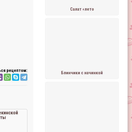
Салат «лето
ся рецептом:
Блинчики с начинкой
екинской
сты