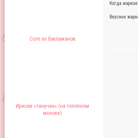
Когда жаркое 
Вкусное жарко
Соте из баклажанов
Ириски «тянучки» (на топлeном
молоке)